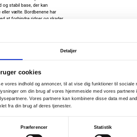
d og stabil base, der kan
eller vælte. Bordbenene har
ed at forhindre ridser og skader
on til at holde i lang tid og
ehagelig atmosfære til lokalet,
vitet og læring. Bordet kan
Detaljer
n sidde omkring det og deltage i
 læse eller spise.
ruger cookies
rtificeret og overholder derfor
rav. Bordet er en del af en
se vores indhold og annoncer, til at vise dig funktioner til sociale
er stil, funktionalitet og
oplysninger om din brug af vores hjemmeside med vores partnere i
ysepartnere. Vores partnere kan kombinere disse data med andr
at få rektangulære borde.
et fra din brug af deres tjenester.
minat
4 Pastel Turquoise Glans 10
Præferencer
Statistik