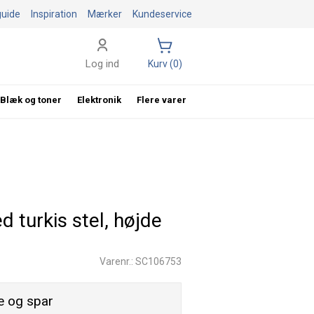
guide
Inspiration
Mærker
Kundeservice
Log ind
Kurv (0)
Blæk og toner
Elektronik
Flere varer
turkis stel, højde
Varenr.: SC106753
 og spar