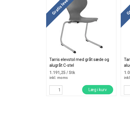
Køb mere og spar
Køb
Gratis levering
Gr
Tarris elevstol med gråt sæde og
Tar
alugråt C-stel
alu
1.191,25
/ Stk
1.
inkl. moms
ink
Læg i kurv