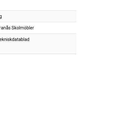
g
ranås Skolmöbler
ekniskdatablad