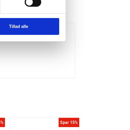
Tillad alle
5%
Spar 15%