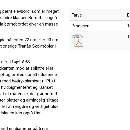
og pænt elevbord, som er meget
Farve:
E
mindre klasser. Bordet er også
, da børnebordet giver en masse
Producent:
T
T
øjde på enten 72 cm eller 90 cm
itionsrige Tranås Skolmöbler i
der tilføjet ABS-
rdkanten mod at splintre eller
flot og professionelt udseende.
 med højtrykslaminat (HPL) i
 hvidpigmenteret eg. Uanset
at et materiale, der gør bordet
, pletter og almindelig slitage.
r let at rengøre og vedligeholde,
ordpladen kan også fås i
ør med en diameter på 5 cm.