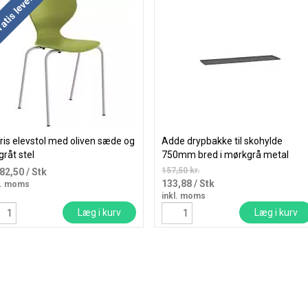
 mere og spar
atis levering
ris elevstol med oliven sæde og
Adde drypbakke til skohylde
gråt stel
750mm bred i mørkgrå metal
157,50 kr.
082,50
/ Stk
133,88
/ Stk
l. moms
inkl. moms
Læg i kurv
Læg i kurv