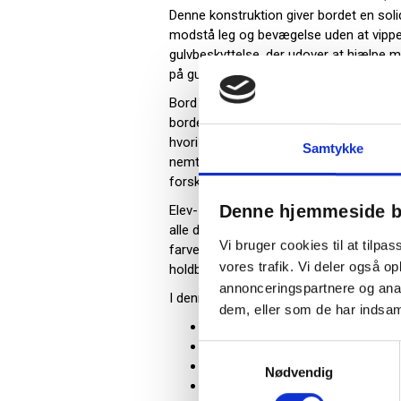
Denne konstruktion giver bordet en soli
modstå leg og bevægelse uden at vippe 
gulvbeskyttelse, der udover at hjælpe m
på gulvet, også virker støjdæmpende.
Bord Add 590 er designet af Fredrik Matts
bordets runde design giver en blød og b
hvori børnene kan udforske deres kreati
Samtykke
nemt rumme flere børn, der samtidig ka
forskellige aktiviteter f.eks. lege, tegne,
Denne hjemmeside b
Elev- eller børnebordet er Möbelfakta ce
alle de gængse standarder og kvalitetsk
Vi bruger cookies til at tilpas
farvefuld serie skolemøbler, der kombiner
vores trafik. Vi deler også 
holdbarhed på en enestående måde.
annonceringspartnere og anal
I denne serie er der også mulighed for 
dem, eller som de har indsaml
Bordplade: Hvidpigmenteret eg la
Understel farve: Turkis - RAL 603
Samtykkevalg
Diameter: Ø90 cm
Nødvendig
Højde: 90 cm