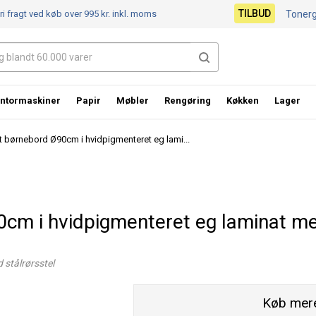
TILBUD
ri fragt ved køb over 995 kr.
inkl. moms
Toner
ntormaskiner
Papir
Møbler
Rengøring
Køkken
Lager
 børnebord Ø90cm i hvidpigmenteret eg lami...
m i hvidpigmenteret eg laminat med 
 stålrørsstel
Køb mere