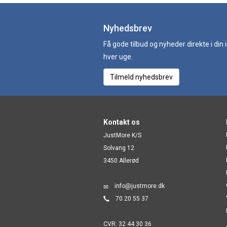
Nyhedsbrev
Få gode tilbud og nyheder direkte i din
hver uge.
Tilmeld nyhedsbrev
Kontakt os
JustMore K/S
Solvang 12
3450 Allerød
info@justmore.dk
70 20 55 37
CVR: 32 44 30 36