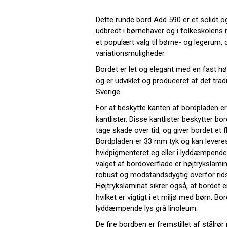
Dette runde bord Add 590 er et solidt 
udbredt i børnehaver og i folkeskolens 
et populært valg til børne- og legerum
variationsmuligheder.
Bordet er let og elegant med en fast h
og er udviklet og produceret af det trad
Sverige.
For at beskytte kanten af bordpladen er 
kantlister. Disse kantlister beskytter bo
tage skade over tid, og giver bordet et 
Bordpladen er 33 mm tyk og kan leveres
hvidpigmenteret eg eller i lyddæmpende
valget af bordoverflade er højtrykslamin
robust og modstandsdygtig overfor ridser
Højtrykslaminat sikrer også, at bordet e
hvilket er vigtigt i et miljø med børn. B
lyddæmpende lys grå linoleum.
De fire bordben er fremstillet af stålr