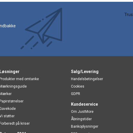
 indbakke
Løsninger
Salg/Levering
Produkter med omtanke
Handelsbetingelser
Mærkningsguide
Cookies
Mærker
GDPR
Papirstørrelser
Kundeservice
Gavekode
Om JustMore
Vi støtter
Åbningstider
Forberedt på kriser
Bankoplysninger