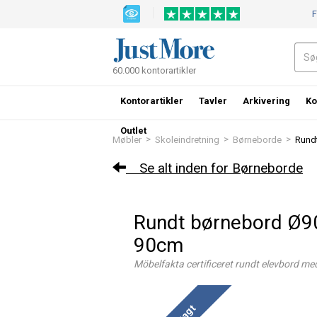
F
60.000 kontorartikler
Kontorartikler
Tavler
Arkivering
Ko
Outlet
>
>
>
Møbler
Skoleindretning
Børneborde
Rundt
Se alt inden for Børneborde
Rundt børnebord Ø90c
90cm
Möbelfakta certificeret rundt elevbord med