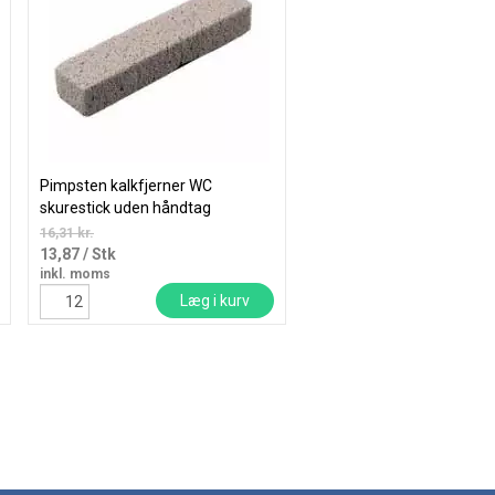
Pimpsten kalkfjerner WC
skurestick uden håndtag
16,31 kr.
13,87
/ Stk
inkl. moms
Læg i kurv