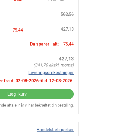
502,56
427,13
75,44
Du sparer i alt:
75,44
427,13
(
341,70
ekskl. moms)
Leveringsomkostninger
r fra d.
02-08-2026
til d.
12-08-2026
Læg i kurv
e aftale, når vi har bekræftet din bestilling.
Handelsbetingelser