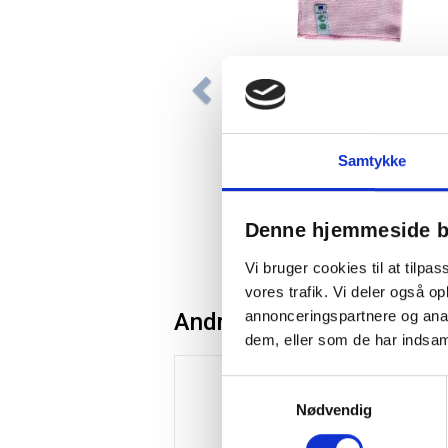
Puri-Line Soft mikrofiber
rengøringsklud Svanemærket
32x32cm rød
Samtykke
Fra 22,00 / stk
Denne hjemmeside b
stk
Læg i kurv
Vi bruger cookies til at tilpas
vores trafik. Vi deler også 
annonceringspartnere og anal
Andre kunder købte også
dem, eller som de har indsaml
Spar 15%
Samtykkevalg
Nødvendig