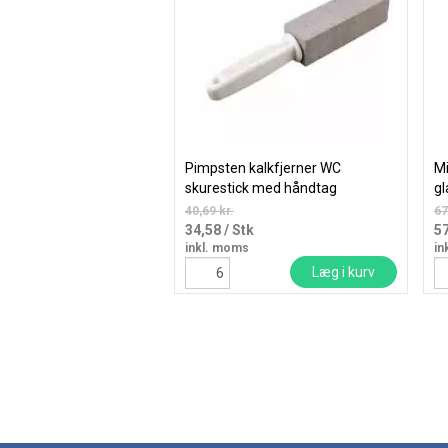
Pimpsten kalkfjerner WC
Mi
skurestick med håndtag
g
40,69 kr.
67
34,58
/ Stk
5
inkl. moms
in
Læg i kurv