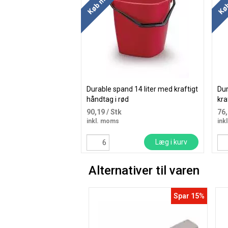
Durable spand 14 liter med kraftigt
Dur
håndtag i rød
kra
90,19
/ Stk
76
inkl. moms
ink
Læg i kurv
Alternativer til varen
Spar 15%