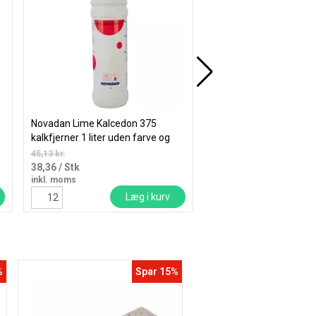
Novadan Lime Kalcedon 375
Puri-Line Tøjvask Pro u
kalkfjerner 1 liter uden farve og
parfume flydende 20 lit
parfume
45,13 kr.
1.391,25
/ Stk
38,36
/ Stk
inkl. moms
inkl. moms
Læg i kurv
Læ
%
Spar 15%