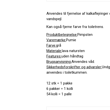
Anvendes til fjernelse af kalkaflejringer 
vandspejl.
Kan også fjerne farve fra toiletrens.
Produktbetegnelse:
Pimpsten
Varemærke:
Pumie
Farve:
grå
Materiale:
lava natursten
Features:
uden håndtag
Brugsanvisning:
Anvendes våd.
Sikkerhedsforskrifter og advarsler:
Undg
anvendes i toiletkummen.
12 stk = 1 pakke
6 pakker = 1 kolli
54 kolli = 1 palle