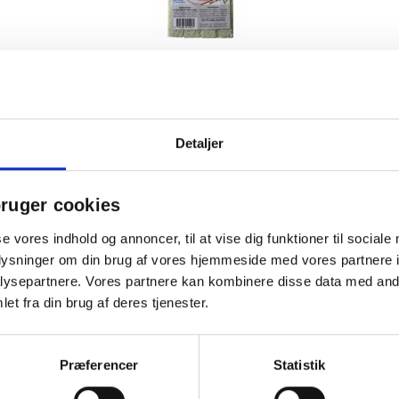
Minatol pimpsten
glas/genanvendt uden håndtag
Detaljer
57,53 / pakke
ruger cookies
pakker
Læg i kurv
se vores indhold og annoncer, til at vise dig funktioner til sociale
oplysninger om din brug af vores hjemmeside med vores partnere i
ysepartnere. Vores partnere kan kombinere disse data med andr
et fra din brug af deres tjenester.
Spar 15%
Spar 15
Præferencer
Statistik