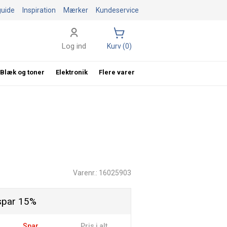
guide
Inspiration
Mærker
Kundeservice
Log ind
Kurv (0)
Blæk og toner
Elektronik
Flere varer
Varenr.: 16025903
spar 15%
Spar
Pris i alt