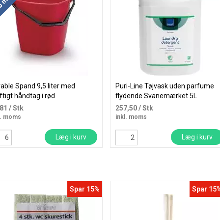
able Spand 9,5 liter med
Puri-Line Tøjvask uden parfume
ftigt håndtag i rød
flydende Svanemærket 5L
,81
/ Stk
257,50
/ Stk
l. moms
inkl. moms
Læg i kurv
Læg i kurv
Spar 15%
Spar 15