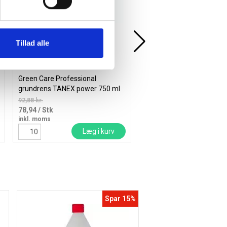
Tillad alle
Green Care Professional
Riisfort laminatrens 250 m
grundrens TANEX power 750 ml
til-brug uden farve og pa
92,88 kr.
204,31 kr.
78,94
/ Stk
173,67
/ Stk
inkl. moms
inkl. moms
Læg i kurv
Læg i
Spar 15%
Gratis levering