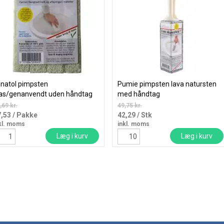
natol pimpsten
Pumie pimpsten lava natursten
las/genanvendt uden håndtag
med håndtag
,69 kr.
49,75 kr.
7,53
/ Pakke
42,29
/ Stk
kl. moms
inkl. moms
Læg i kurv
Læg i kurv