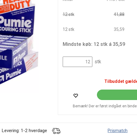
12 stk
41,88
12 stk
35,59
Mindste køb: 12 stk á 35,59
stk
Tilbuddet gælde
Bemærk! Der er først indgået en bindend
Levering: 1-2 hverdage
Prismatch