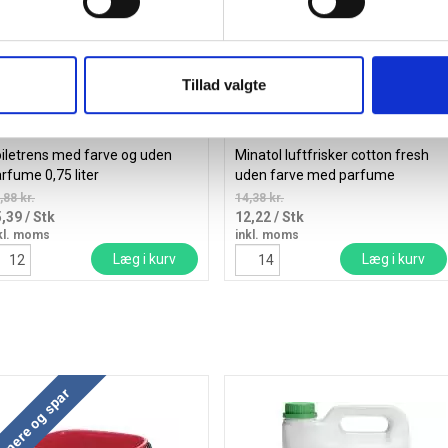
Tillad valgte
iletrens med farve og uden
Minatol luftfrisker cotton fresh
rfume 0,75 liter
uden farve med parfume
,88 kr.
14,38 kr.
5,39
/ Stk
12,22
/ Stk
kl. moms
inkl. moms
Læg i kurv
Læg i kurv
 mere og spar