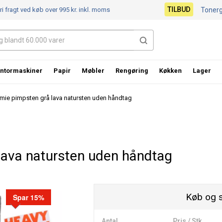
TILBUD
ri fragt ved køb over 995 kr.
inkl. moms
Toner
ntormaskiner
Papir
Møbler
Rengøring
Køkken
Lager
mie pimpsten grå lava natursten uden håndtag
lava natursten uden håndtag
Køb og 
Spar 15%
Antal
Pris / Stk