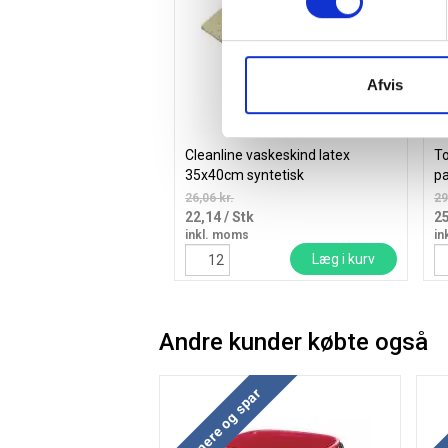
Afvis
Cleanline vaskeskind latex
To
35x40cm syntetisk
pa
26,06 kr.
29
22,14
/ Stk
2
inkl. moms
in
Læg i kurv
Andre kunder købte også
Køb mere og spar
Køb