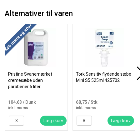
Alternativer til varen
Køb mere og spar
Pristine Svanemærket
Tork Sensitiv flydende sæbe
cremesæbe uden
Mini S5 525ml 425702
parabener 5 liter
104,63
/ Dunk
68,75
/ Stk
inkl. moms
inkl. moms
Læg i kurv
Læg i kurv