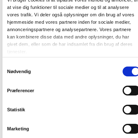
genopfyldning af dispensere og bidrager til en ensartet
at vise dig funktioner til sociale medier og til at analysere
og effektiv håndhygiejne i daglig drift.
vores trafik. Vi deler også oplysninger om din brug af vores
Anvend i kompatibel dispenser for korrekt dosering og
hjemmeside med vores partnere inden for sociale medier,
optimal funktion. Se flere produkter i kategorien
annonceringspartnere og analysepartnere. Vores partnere
Håndsæbe
.
kan kombinere disse data med andre oplysninger, du har
givet dem, eller som de har indsamlet fra din brug af deres
tjenester.
Farve:
Kemisk vandbaseret
Oprindelsesland:
Danmark
Samtykkevalg
Nødvendig
Producent:
Pristine
Svanemærket
Præferencer
Sikkerhedsdatablad
Statistik
Marketing