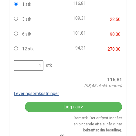
116,81
1 stk
109,31
3 stk
22,50
101,81
6 stk
90,00
94,31
12 stk
270,00
stk
116,81
(
93,45
ekskl. moms)
Leveringsomkostninger
Læg i kurv
Bemærk! Der er først indgået
en bindende aftale, når vi har
bekræftet din bestilling.