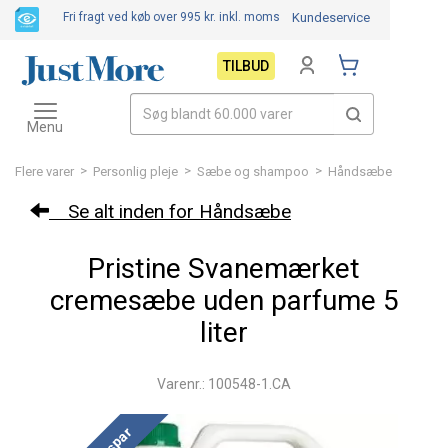
Fri fragt ved køb over 995 kr.
inkl. moms
Kundeservice
TILBUD
Toggle
navigation
Menu
>
>
>
Flere varer
Personlig pleje
Sæbe og shampoo
Håndsæbe
Se alt inden for Håndsæbe
Pristine Svanemærket
cremesæbe uden parfume 5
liter
Varenr.: 100548-1.CA