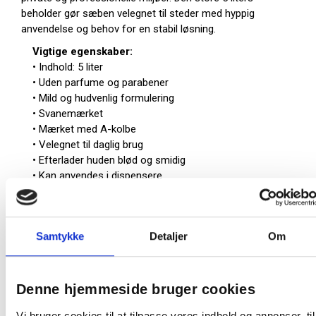
beholder gør sæben velegnet til steder med hyppig
anvendelse og behov for en stabil løsning.
Vigtige egenskaber:
• Indhold: 5 liter
• Uden parfume og parabener
• Mild og hudvenlig formulering
• Svanemærket
• Mærket med A-kolbe
• Velegnet til daglig brug
• Efterlader huden blød og smidig
• Kan anvendes i dispensere
• Farve: klar
Praktisk løsning til håndhygiejne
Samtykke
Detaljer
Om
Cremesæben er velegnet til kontorer, institutioner og
andre miljøer med behov for hyppig håndvask. Den milde
formulering gør den egnet til regelmæssig brug uden
Denne hjemmeside bruger cookies
unødig belastning af huden.
Den store emballage gør produktet egnet til
Vi bruger cookies til at tilpasse vores indhold og annoncer, til