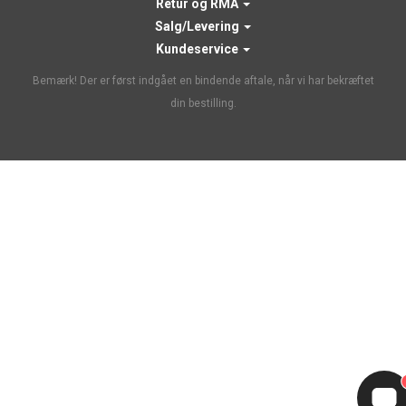
Retur og RMA
Salg/Levering
Kundeservice
Bemærk! Der er først indgået en bindende aftale, når vi har bekræftet
din bestilling.