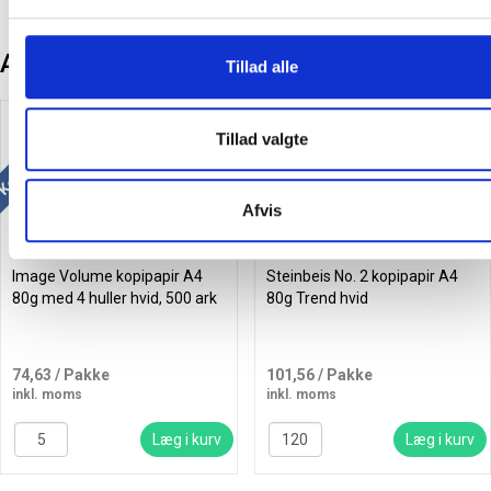
Andre kunder købte også
Tillad alle
Køb mere og spar
Køb mere og spar
Gratis levering
Tillad valgte
Afvis
Image Volume kopipapir A4
Steinbeis No. 2 kopipapir A4
80g med 4 huller hvid, 500 ark
80g Trend hvid
74,63
/ Pakke
101,56
/ Pakke
inkl. moms
inkl. moms
Læg i kurv
Læg i kurv