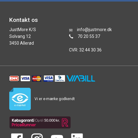
Kontakt os
JustMore K/S
info@justmore.dk
Solvang 12
70 20 55 37
3450 Allerød
CVR: 32 44 30 36
Vi er e-mærke godkendt