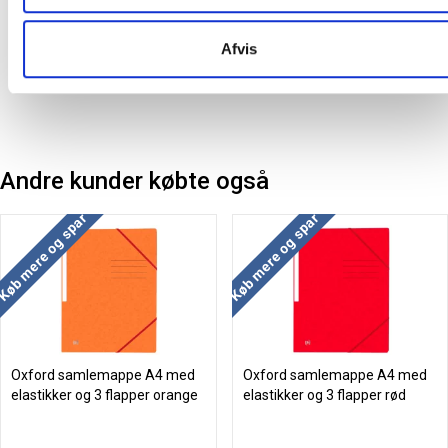
Oprindelsesland:
Frankrig
Afvis
Producent:
Oxford
Andre kunder købte også
Køb mere og spar
Køb mere og spar
Oxford samlemappe A4 med
Oxford samlemappe A4 med
elastikker og 3 flapper orange
elastikker og 3 flapper rød