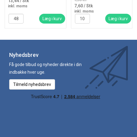
9,50 kr.
13,44
/ Stk
7,60
/ Stk
inkl. moms
inkl. moms
Læg i kurv
Læg i kurv
Nyhedsbrev
Få gode tilbud og nyheder direkte i din
indbakke hver uge.
Tilmeld nyhedsbrev