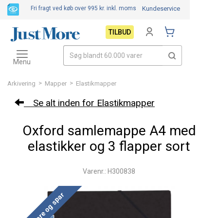
Fri fragt ved køb over 995 kr.
inkl. moms
Kundeservice
TILBUD
Toggle
navigation
Menu
>
>
Arkivering
Mapper
Elastikmapper
Se alt inden for Elastikmapper
Oxford samlemappe A4 med
elastikker og 3 flapper sort
Varenr.: H300838
Køb mere og spar