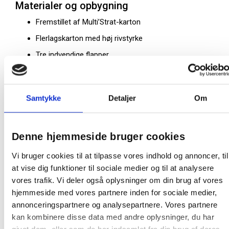
Materialer og opbygning
Fremstillet af Multi’Strat-karton
Flerlagskarton med høj rivstyrke
Tre indvendige flapper
Elastikker til sikker lukning
Trykt skrivefelt på forsiden
Samtykke
Detaljer
Om
Egenskaber og funktioner
Til A4-dokumenter
Denne hjemmeside bruger cookies
Kapacitet op til 200 ark
Vi bruger cookies til at tilpasse vores indhold og annoncer, til
Høj modstandsdygtighed mod slid
at vise dig funktioner til sociale medier og til at analysere
Stabil lukning med elastikker
vores trafik. Vi deler også oplysninger om din brug af vores
Overskuelig identifikation via skrivefelt
hjemmeside med vores partnere inden for sociale medier,
annonceringspartnere og analysepartnere. Vores partnere
Forskelle i betegnelse
kan kombinere disse data med andre oplysninger, du har
Betegnelsen
Top File+
refererer til Oxford-serien af