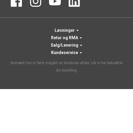
Løsninger
Retur og RMA
Salg/Levering
Kundeservice
Bemærk! Der er først indgået en bindende aftale, når vi har bekræftet
din bestilling.