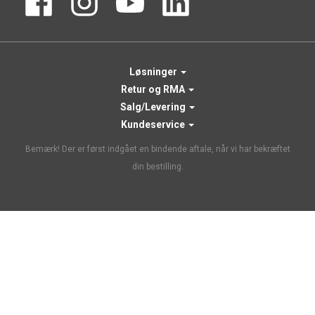
Løsninger
Retur og RMA
Salg/Levering
Kundeservice
Bemærk! Der er først indgået en bindende aftale, når vi har bekræftet
din bestilling.