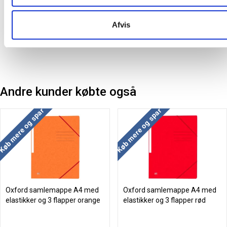
Oprindelsesland:
Frankrig
Afvis
Producent:
Oxford
Andre kunder købte også
Køb mere og spar
Køb mere og spar
Oxford samlemappe A4 med
Oxford samlemappe A4 med
elastikker og 3 flapper orange
elastikker og 3 flapper rød