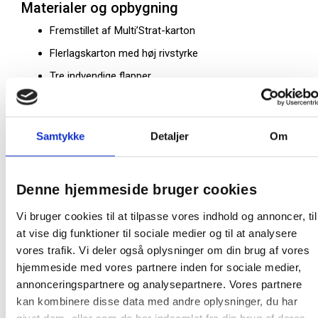
Materialer og opbygning
Fremstillet af Multi’Strat-karton
Flerlagskarton med høj rivstyrke
Tre indvendige flapper
Elastikker til sikker lukning
Trykt skrivefelt på forsiden
Samtykke
Detaljer
Om
Egenskaber og funktioner
Til A4-dokumenter
Denne hjemmeside bruger cookies
Kapacitet op til 200 ark
Vi bruger cookies til at tilpasse vores indhold og annoncer, til
Høj modstandsdygtighed mod slid
at vise dig funktioner til sociale medier og til at analysere
Stabil lukning med elastikker
vores trafik. Vi deler også oplysninger om din brug af vores
Overskuelig identifikation via skrivefelt
hjemmeside med vores partnere inden for sociale medier,
annonceringspartnere og analysepartnere. Vores partnere
Forskelle i betegnelse
kan kombinere disse data med andre oplysninger, du har
Betegnelsen
Top File+
refererer til Oxford-serien af