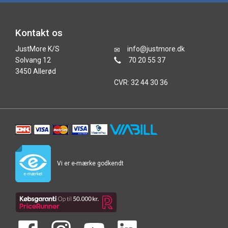
Kontakt os
JustMore K/S
info@justmore.dk
Solvang 12
70 20 55 37
3450 Allerød
CVR: 32 44 30 36
Vi er e-mærke godkendt