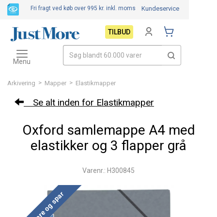
Fri fragt ved køb over 995 kr.
inkl. moms
Kundeservice
TILBUD
Toggle
navigation
Menu
>
>
Arkivering
Mapper
Elastikmapper
Se alt inden for Elastikmapper
Oxford samlemappe A4 med
elastikker og 3 flapper grå
Varenr.: H300845
Køb mere og spar