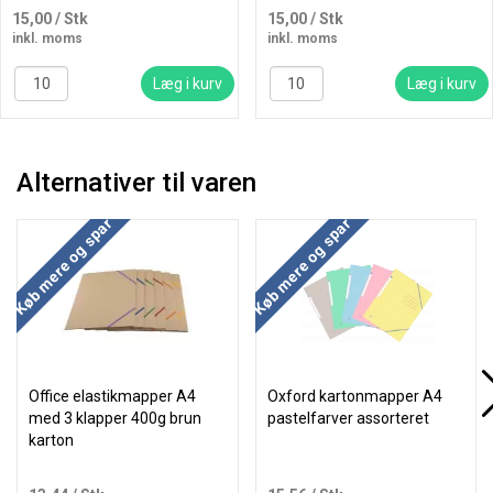
15,00
/ Stk
15,00
/ Stk
inkl. moms
inkl. moms
Læg i kurv
Læg i kurv
Alternativer til varen
Køb mere og spar
Køb mere og spar
Office elastikmapper A4
Oxford kartonmapper A4
med 3 klapper 400g brun
pastelfarver assorteret
karton