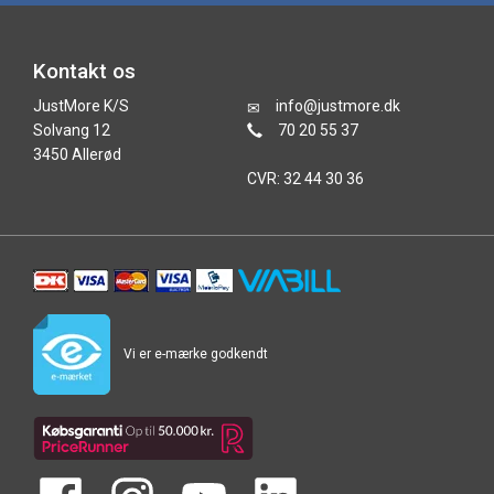
Kontakt os
JustMore K/S
info@justmore.dk
Solvang 12
70 20 55 37
3450 Allerød
CVR: 32 44 30 36
Vi er e-mærke godkendt