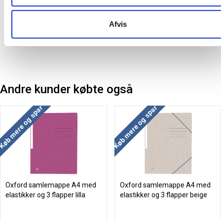
Oprindelsesland:
Frankrig
Afvis
Producent:
Oxford
Andre kunder købte også
Køb mere og spar
Køb mere og spar
Oxford samlemappe A4 med
Oxford samlemappe A4 med
elastikker og 3 flapper lilla
elastikker og 3 flapper beige