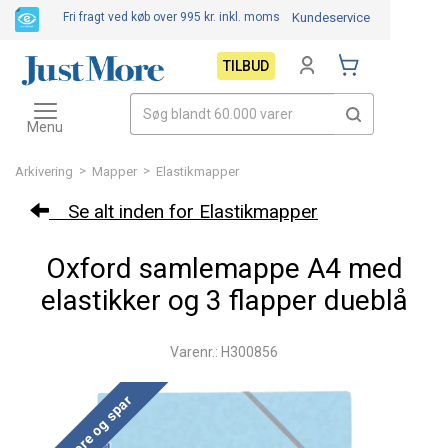
Fri fragt ved køb over 995 kr.
inkl. moms
Kundeservice
TILBUD
Toggle
navigation
Menu
>
>
Arkivering
Mapper
Elastikmapper
Se alt inden for Elastikmapper
Oxford samlemappe A4 med
elastikker og 3 flapper dueblå
Varenr.: H300856
Køb mere og spar