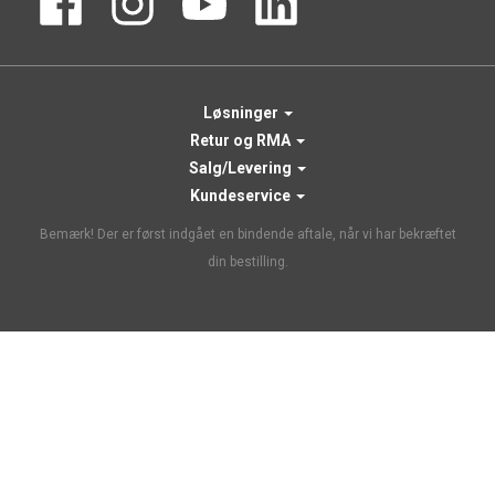
Løsninger
Retur og RMA
Salg/Levering
Kundeservice
Bemærk! Der er først indgået en bindende aftale, når vi har bekræftet
din bestilling.