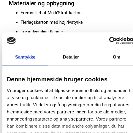
Materialer og opbygning
Fremstillet af Multi’Strat-karton
Flerlagskarton med høj rivstyrke
Tre indvendige flapper
Elastikker til sikker lukning
Trykt skrivefelt på forsiden
Samtykke
Detaljer
Om
Egenskaber og funktioner
Til A4-dokumenter
Denne hjemmeside bruger cookies
Kapacitet op til 200 ark
Vi bruger cookies til at tilpasse vores indhold og annoncer, til
Høj modstandsdygtighed mod slid
at vise dig funktioner til sociale medier og til at analysere
Stabil lukning med elastikker
vores trafik. Vi deler også oplysninger om din brug af vores
Overskuelig identifikation via skrivefelt
hjemmeside med vores partnere inden for sociale medier,
annonceringspartnere og analysepartnere. Vores partnere
Forskelle i betegnelse
kan kombinere disse data med andre oplysninger, du har
Betegnelsen
Top File+
refererer til Oxford-serien af