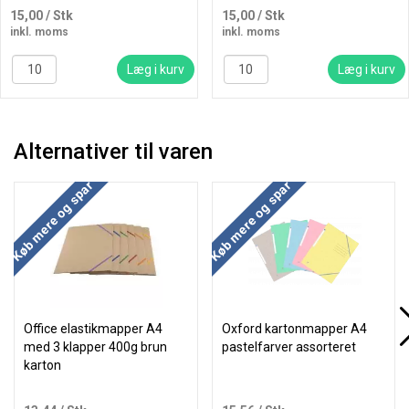
15,00
/ Stk
15,00
/ Stk
inkl. moms
inkl. moms
Læg i kurv
Læg i kurv
Alternativer til varen
Køb mere og spar
Køb mere og spar
Office elastikmapper A4
Oxford kartonmapper A4
med 3 klapper 400g brun
pastelfarver assorteret
karton