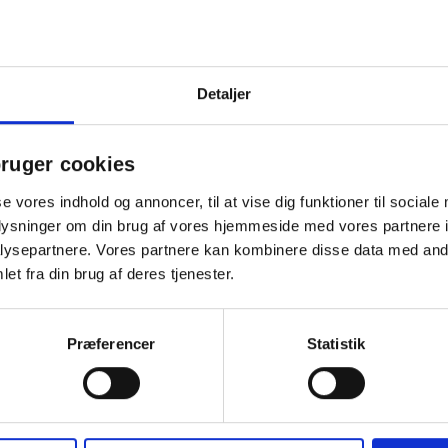
Detaljer
ruger cookies
se vores indhold og annoncer, til at vise dig funktioner til sociale
oplysninger om din brug af vores hjemmeside med vores partnere i
ysepartnere. Vores partnere kan kombinere disse data med andr
Køb mere og spar
atis levering
Gratis levering
et fra din brug af deres tjenester.
Præferencer
Statistik