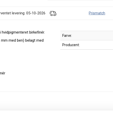
rventet levering: 05-10-2026
Prismatch
i hvidpigmenteret birkefinér.
Farve:
8 mm med ben) belagt med
Producent:
inér