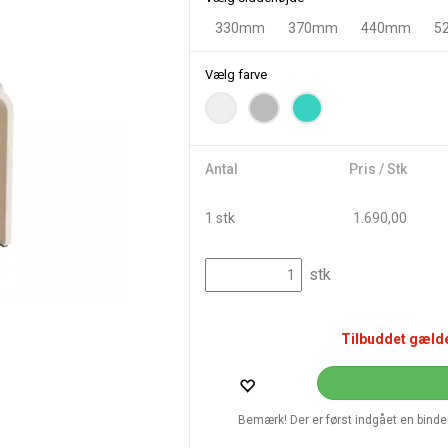
330mm
370mm
440mm
5
Vælg farve
Antal
Pris / Stk
1 stk
1.690,00
stk
Tilbuddet gælde
Bemærk! Der er først indgået en bindend