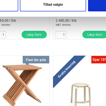
Tillad valgte
støttestol Varier Variable
Office kontorstol med sort stof og
nochrome Marine
stel
350,00
/ Stk
2.405,00
/ Stk
l. moms
inkl. moms
Læg i kurv
Læg i kurv
Fast lav pris
Spar 15
Gratis levering