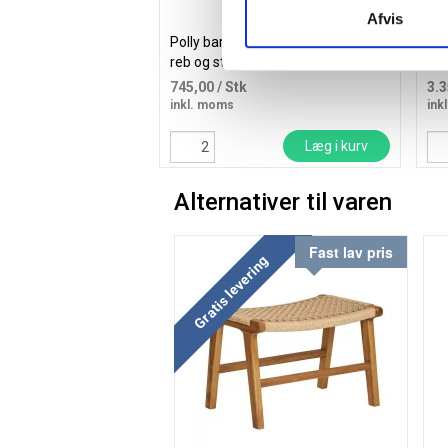
Afvis
Polly barstol 66cm sort med flettet
Knæ
reb og stålben
Mo
745,00
/ Stk
3.
inkl. moms
ink
Læg i kurv
Alternativer til varen
Fast lav pris
Gratis levering