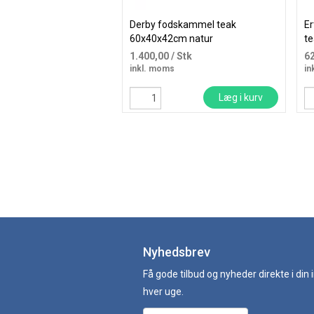
Derby fodskammel teak
Er
60x40x42cm natur
te
1.400,00
/ Stk
6
inkl. moms
in
Læg i kurv
Nyhedsbrev
Få gode tilbud og nyheder direkte i din
hver uge.