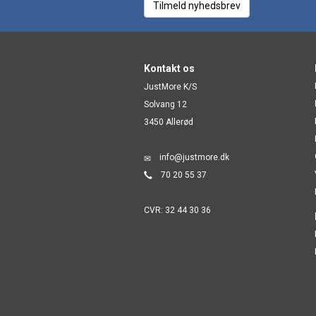
Tilmeld nyhedsbrev
Kontakt os
JustMore K/S
Solvang 12
3450 Allerød
info@justmore.dk
70 20 55 37
CVR: 32 44 30 36