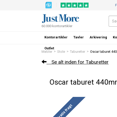
F
60.000 kontorartikler
Kontorartikler
Tavler
Arkivering
Ko
Outlet
>
>
>
Møbler
Stole
Taburetter
Oscar taburet 440
Se alt inden for Taburetter
Oscar taburet 440mm 
Gratis fragt