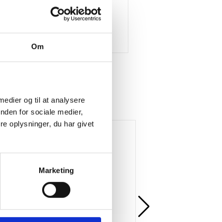
Om
 medier og til at analysere
nden for sociale medier,
e oplysninger, du har givet
Køb mere og spar
Gratis levering
Gratis levering
Marketing