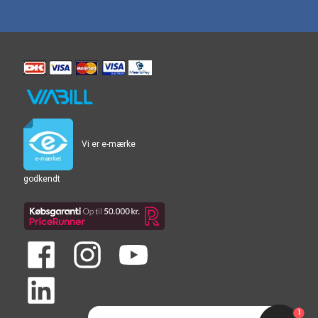
Vi er e-mærke
godkendt
1