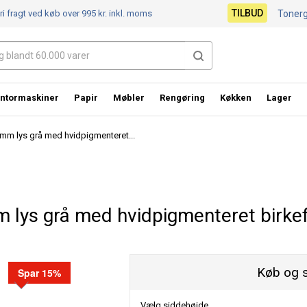
TILBUD
ri fragt ved køb over 995 kr.
inkl. moms
Toner
ntormaskiner
Papir
Møbler
Rengøring
Køkken
Lager
mm lys grå med hvidpigmenteret...
lys grå med hvidpigmenteret birkefi
Køb og 
Spar 15%
Vælg siddehøjde