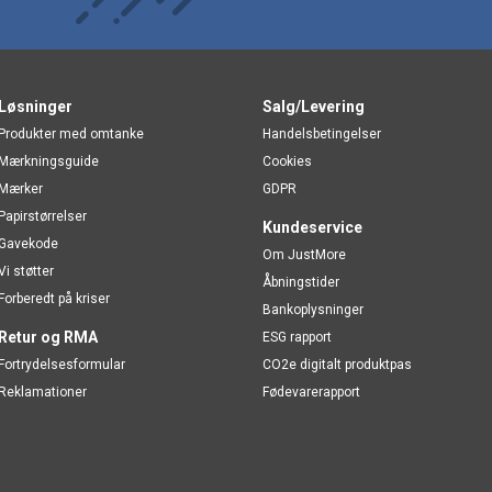
Løsninger
Salg/Levering
Produkter med omtanke
Handelsbetingelser
Mærkningsguide
Cookies
Mærker
GDPR
Papirstørrelser
Kundeservice
Gavekode
Om JustMore
Vi støtter
Åbningstider
Forberedt på kriser
Bankoplysninger
Retur og RMA
ESG rapport
Fortrydelsesformular
CO2e digitalt produktpas
Reklamationer
Fødevarerapport