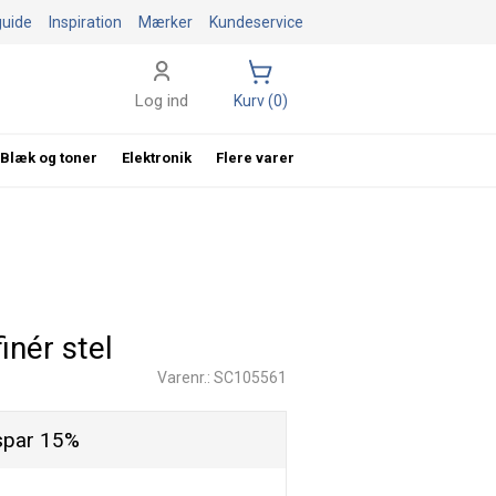
guide
Inspiration
Mærker
Kundeservice
Log ind
Kurv (0)
Blæk og toner
Elektronik
Flere varer
nér stel
Varenr.: SC105561
spar 15%