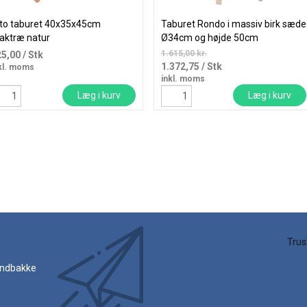
to taburet 40x35x45cm
Taburet Rondo i massiv birk sæde
aktræ natur
Ø34cm og højde 50cm
1.615,00 kr.
25,00
/ Stk
1.372,75
/ Stk
kl. moms
inkl. moms
Læg i kurv
Læg i kurv
 indbakke