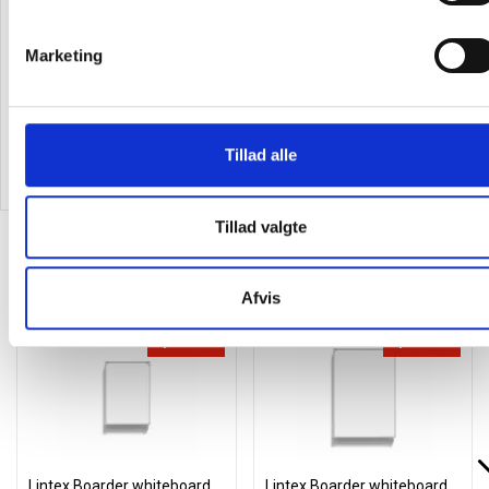
Dahle magneter Ø24mm rund
Nobo whiteboard marker 2mm
hvid
med magnetisk, sæt a 6 stk
Marketing
59,94 kr.
3,06
/ Stk
50,95
/ Sæt
inkl. moms
inkl. moms
Tillad alle
Læg i kurv
Læg i kurv
Tillad valgte
Alternativer til varen
Afvis
Spar 15%
Spar 15%
Lintex Boarder whiteboard
Lintex Boarder whiteboard