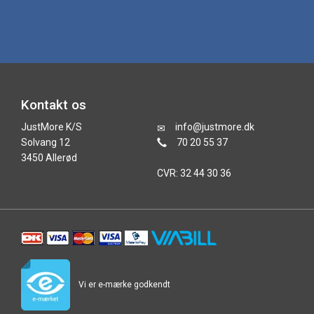
Kontakt os
JustMore K/S
info@justmore.dk
Solvang 12
70 20 55 37
3450 Allerød
CVR: 32 44 30 36
Vi er e-mærke godkendt