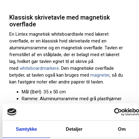
Klassisk skrivetavle med magnetisk
overflade
En Lintex magnetisk whiteboardtavle med lakeret
overflade, er en klassisk hvid skrivetavle med en
aluminiumsramme og en magnetisk overflade. Tavlen er
fremstillet af en stålplade, der er belagt med et lakeret
lag, hvilket gør tavlen egnet til at skrive på
med
whiteboardmarkere
. Den magnetiske overflade
betyder, at tavlen også kan bruges med
magneter
, så du
kan fastgøre noter eller andre papirer til tavlen.
Mål (BxH): 35 x 50 cm
Ramme: Aluminiumsramme med grå plasthjørner
Magnetisk tavle
Tavle farve: Hvid
OUTLET SALG:
Denne tavle er helt ny - men udgår af
Samtykke
Detaljer
Om
produktion. Derfor sælger vi vores restlager på Outlet.