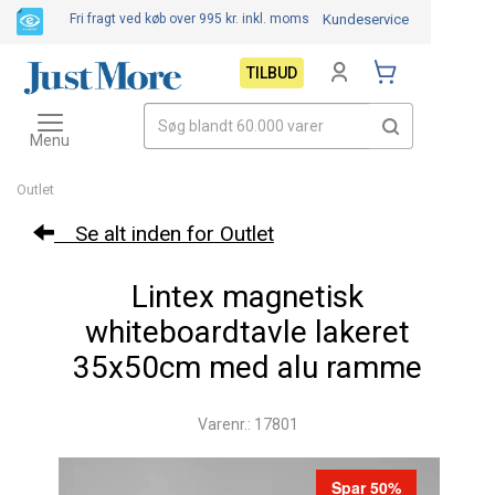
Fri fragt ved køb over 995 kr.
inkl. moms
Kundeservice
TILBUD
Toggle
navigation
Menu
Outlet
Se alt inden for Outlet
Lintex magnetisk
whiteboardtavle lakeret
35x50cm med alu ramme
Varenr.: 17801
Spar 50%