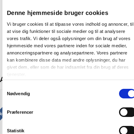
På lager:
45 stk
Denne hjemmeside bruger cookies
Farve:
Hvid
Vi bruger cookies til at tilpasse vores indhold og annoncer, til
Producent:
Lintex
at vise dig funktioner til sociale medier og til at analysere
vores trafik. Vi deler også oplysninger om din brug af vores
Variant:
Tavle
hjemmeside med vores partnere inden for sociale medier,
annonceringspartnere og analysepartnere. Vores partnere
kan kombinere disse data med andre oplysninger, du har
givet dem, eller som de har indsamlet fra din brug af deres
tjenester.
Andre kunder købte også
Samtykkevalg
Køb mere og spar
Nødvendig
Spar 15%
Præferencer
Statistik