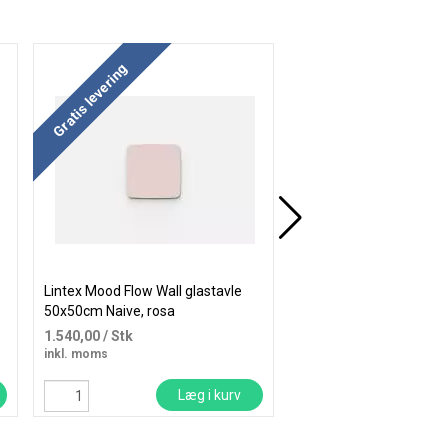
Køb mere og spar
Køb mere og spar
Gratis levering
Lintex Mood Flow Wall glastavle
Lintex Mood Wall glasta
50x50cm Naive, rosa
50x50cm Free, mint gr
1.540,00
/ Stk
925,00
/ Stk
inkl. moms
inkl. moms
Læg i kurv
Læ