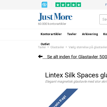
F
60.000 kontorartikler
Kontorartikler
Tavler
Arkivering
Ko
Outlet
>
>
Tavler
Glastavler
Vælg størrelse på glastavler
Se alt inden for Glastavler 5
Lintex Silk Spaces g
Elegant magnetisk glastavle med stor skri
Gratis fragt