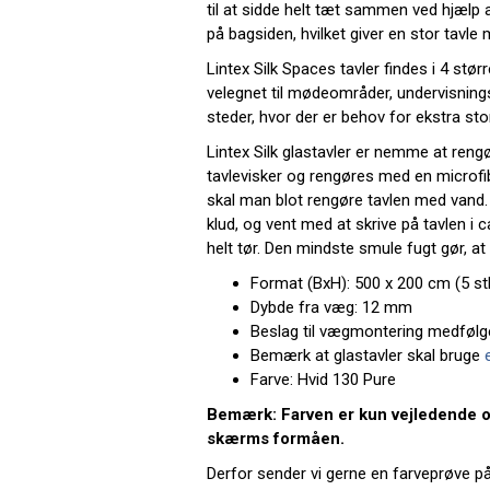
til at sidde helt tæt sammen ved hjælp
på bagsiden, hvilket giver en stor tavle
Lintex Silk Spaces tavler findes i 4 størr
velegnet til mødeområder, undervisnings
steder, hvor der er behov for ekstra stor
Lintex Silk glastavler er nemme at reng
tavlevisker og rengøres med en microfib
skal man blot rengøre tavlen med vand. 
klud, og vent med at skrive på tavlen i ca
helt tør. Den mindste smule fugt gør, at 
Format (BxH): 500 x 200 cm (5 stk
Dybde fra væg: 12 mm
Beslag til vægmontering medfølg
Bemærk at glastavler skal bruge
Farve: Hvid 130 Pure
Bemærk: Farven er kun vejledende o
skærms formåen.
Derfor sender vi gerne en farveprøve på 