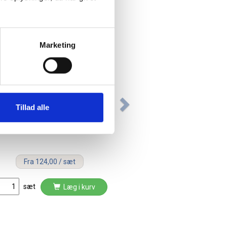
Marketing
Tillad alle
Lintex penne til glas og
whiteboard 1,5-3mm sort, 4 stk
Fra 124,00 / sæt
sæt
Læg i kurv