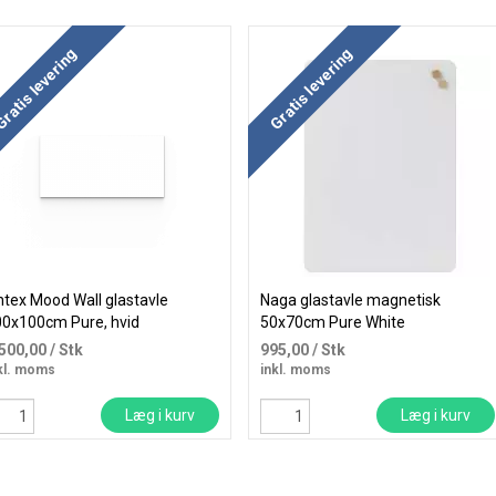
b mere og spar
ratis levering
Gratis levering
ntex Mood Wall glastavle
Naga glastavle magnetisk
0x100cm Pure, hvid
50x70cm Pure White
.500,00
/ Stk
995,00
/ Stk
kl. moms
inkl. moms
Læg i kurv
Læg i kurv