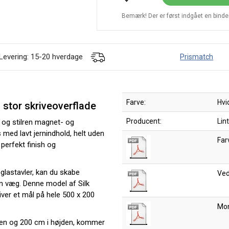
Bemærk! Der er først indgået en bindend
Levering: 15-20 hverdage
Prismatch
Farve:
Hvi
 stor skriveoverflade
Producent:
Lin
l og stilren magnet- og
 med lavt jernindhold, helt uden
Far
 perfekt finish og
lastavler, kan du skabe
Ved
n væg. Denne model af Silk
iver et mål på hele 500 x 200
Mon
dden og 200 cm i højden, kommer