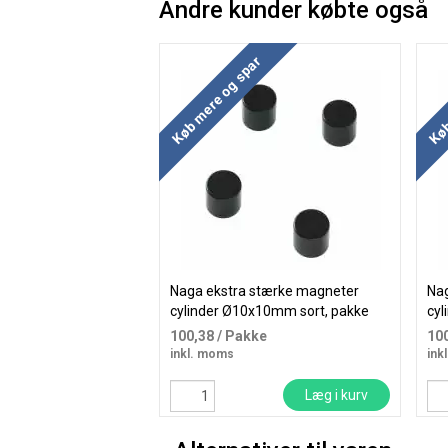
Andre kunder købte også
Køb mere og spar
Køb
Naga ekstra stærke magneter
Nag
cylinder Ø10x10mm sort, pakke
cyl
med 4 stk
med
100,38
/ Pakke
10
inkl. moms
ink
Læg i kurv