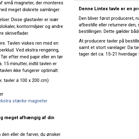
 af små magneter, der monteres
Denne Lintex tavle er en p
 med meget diskrete samlinger.
Den bliver først produceret, n
elser. Disse glastavler er især
afbestille eller returnere den,
lokaler, kontormiljøer og andre
bestillingen. Dette gælder båd
e skriveflader.
At producere tavler på bestill
øre. Tavlen viskes ren med en
samt et stort varelager. Da tav
erklud. Ved ekstra rengøring,
tager det ca. 15-21 hverdage 
Tør efter med papir eller en tør
. 15 minutter, indtil tavlen er
tavlen ikke fungerer optimalt.
. tavler á 100 x 200 cm)
er
ekstra stærke magneter
g meget afhængig af din
den eller de farver, du ønsker.