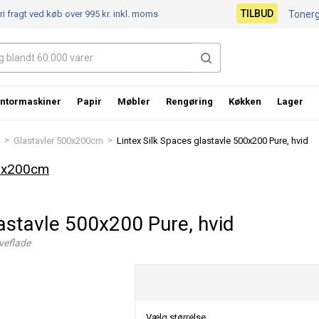
TILBUD
ri fragt ved køb over 995 kr.
inkl. moms
Toner
ntormaskiner
Papir
Møbler
Rengøring
Køkken
Lager
>
>
Glastavler 500x200cm
Lintex Silk Spaces glastavle 500x200 Pure, hvid
00x200cm
lastavle 500x200 Pure, hvid
veflade
Vælg størrelse