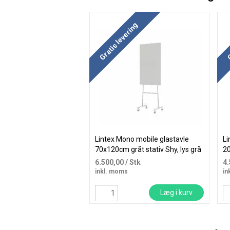
Køb mere og spar
Kø
Gratis levering
G
Lintex Mono mobile glastavle
Li
70x120cm gråt stativ Shy, lys grå
20
6.500,00
/ Stk
4
inkl. moms
in
Læg i kurv