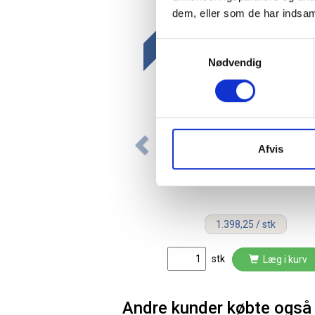
dem, eller som de har indsaml
Spar 1
Gratis fragt
Samtykkevalg
Nødvendig
Afvis
Lintex startpakke til whiteboar
og glastavler lys birk
1.398,25 / stk
stk
Læg i kurv
Andre kunder købte også