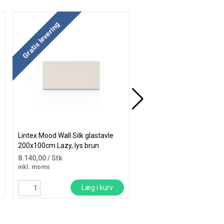
Køb mere og spar
Køb mere og spar
Gratis levering
Gratis levering
Lintex Mood Wall Silk glastavle
Lintex Mood Wall glastavl
200x100cm Lazy, lys brun
100x100cm Pure, hvid
8.140,00
/ Stk
2.375,00
/ Stk
inkl. moms
inkl. moms
Læg i kurv
Læg i