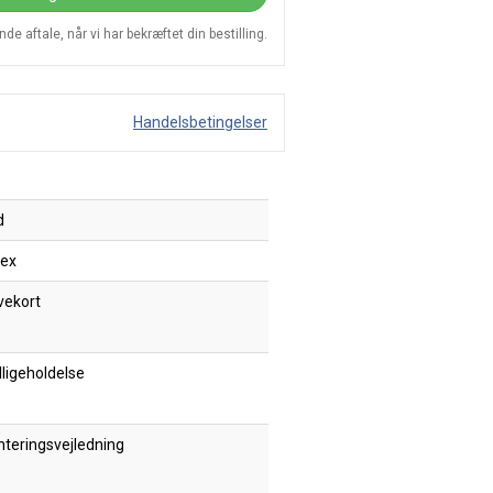
e aftale, når vi har bekræftet din bestilling.
Handelsbetingelser
d
tex
vekort
ligeholdelse
teringsvejledning