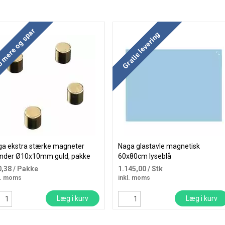
 mere og spar
Køb mere og spar
Gratis levering
a ekstra stærke magneter
Naga glastavle magnetisk
inder Ø10x10mm guld, pakke
60x80cm lyseblå
 4 stk
0,38
/ Pakke
1.145,00
/ Stk
l. moms
inkl. moms
Læg i kurv
Læg i kurv