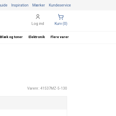
guide
Inspiration
Mærker
Kundeservice
Log ind
Kurv (0)
Blæk og toner
Elektronik
Flere varer
Varenr.: 41537MZ-5-130