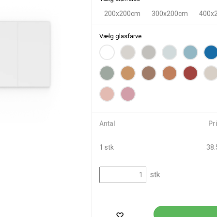
200x200cm
300x200cm
400x
Vælg glasfarve
Antal
Pri
1 stk
38.
stk