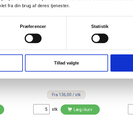
et fra din brug af deres tjenester.
5%
Præferencer
Statistik
Tillad valgte
d
Lintex magneter til whiteboard
og glastavler birk
Fra 136,00 / stk
stk
Læg i kurv