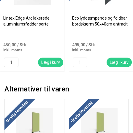
Lintex Edge Arc lakerede
Eco lyddæmpende og foldbar
aluminiumsfødder sorte
bordskærm 50x40cm antracit
450,00
/ Stk
495,00
/ Stk
inkl. moms
inkl. moms
Læg i kurv
Læg i kurv
Alternativer til varen
Køb mere og spar
Køb mere og spar
Gratis levering
Gratis levering