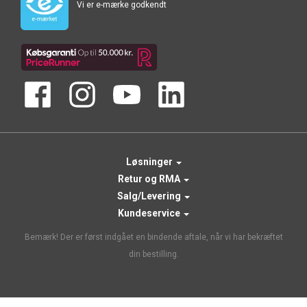
Vi er e-mærke godkendt
Løsninger
Retur og RMA
Salg/Levering
Kundeservice
Bemærk! Der er først indgået en bindende aftale, når vi har bekræftet
din bestilling.