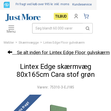
Fri fragt ved køb over 995 kr.
inkl. moms
Kundeservice
TILBUD
Toggle
navigation
Menu
>
>
Møbler
Skærmvægge
Lintex Edge Floor gulvskærm
Se alt inden for Lintex Edge Floor gulvskærm
Lintex Edge skærmvæg
80x165cm Cara stof grøn
Varenr.: 75310-3-EJ185
Gratis fragt