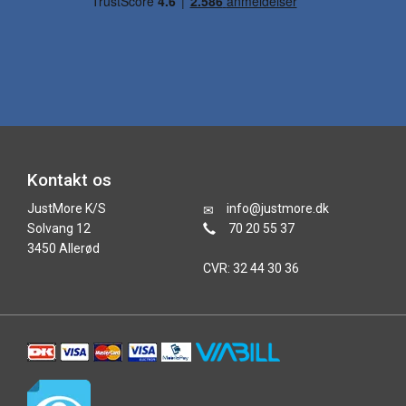
Kontakt os
JustMore K/S
info@justmore.dk
Solvang 12
70 20 55 37
3450 Allerød
CVR: 32 44 30 36