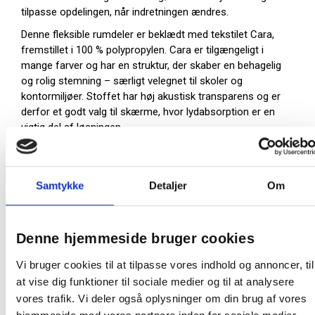
tilpasse opdelingen, når indretningen ændres.
Denne fleksible rumdeler er beklædt med tekstilet Cara,
fremstillet i 100 % polypropylen. Cara er tilgængeligt i
mange farver og har en struktur, der skaber en behagelig
og rolig stemning – særligt velegnet til skoler og
kontormiljøer. Stoffet har høj akustisk transparens og er
derfor et godt valg til skærme, hvor lydabsorption er en
vigtig del af løsningen.
Cara bærer EU Ecolabel, som er din garanti for et
miljømærket valg.
Samtykke
Detaljer
Om
Skærmen er designet af Christian Halleröd.
Skærmvæggens tykkelse er 40 mm
Stof: Cara - EJ105 (EU Ecolabel)
Denne hjemmeside bruger cookies
Mål (BxH): 80 x 165 cm (højden er inkl. fødder
-
OBS
leveres uden fødder)
Vi bruger cookies til at tilpasse vores indhold og annoncer, til
Stof farve: Grøn (EJ185)
at vise dig funktioner til sociale medier og til at analysere
Kantliste: Sort
vores trafik. Vi deler også oplysninger om din brug af vores
Bemærk: