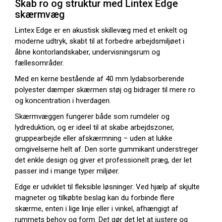
Skab ro og struktur med Lintex Edge
skærmvæg
Lintex Edge er en akustisk skillevæg med et enkelt og
moderne udtryk, skabt til at forbedre arbejdsmiljøet i
åbne kontorlandskaber, undervisningsrum og
fællesområder.
Med en kerne bestående af 40 mm lydabsorberende
polyester dæmper skærmen støj og bidrager til mere ro
og koncentration i hverdagen.
Skærmvæggen fungerer både som rumdeler og
lydreduktion, og er ideel til at skabe arbejdszoner,
gruppearbejde eller afskærmning – uden at lukke
omgivelserne helt af. Den sorte gummikant understreger
det enkle design og giver et professionelt præg, der let
passer ind i mange typer miljøer.
Edge er udviklet til fleksible løsninger. Ved hjælp af skjulte
magneter og tilkøbte beslag kan du forbinde flere
skærme, enten i lige linje eller i vinkel, afhængigt af
rummets behov og form. Det gør det let at justere og