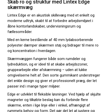
Skab ro og struktur med Lintex Edge
skærmvæg
Lintex Edge er en akustisk skillevæg med et enkelt og
moderne udtryk, skabt til at forbedre arbejdsmiljøet i
åbne kontorlandskaber, undervisningsrum og
fællesområder.
Med en kerne bestående af 40 mm lydabsorberende
polyester dæmper skærmen støj og bidrager til mere ro
og koncentration i hverdagen.
Skærmvæggen fungerer både som rumdeler og
lydreduktion, og er ideel til at skabe arbejdszoner,
gruppearbejde eller afskærmning – uden at lukke
omgivelserne helt af. Den sorte gummikant understreger
det enkle design og giver et professionelt præg, der let
passer ind i mange typer miljøer.
Edge er udviklet til fleksible løsninger. Ved hjælp af skjulte
magneter og tilkøbte beslag kan du forbinde flere
skærme, enten i lige linje eller i vinkel, afhængigt af
rummets behov og form. Det gør det let at justere og