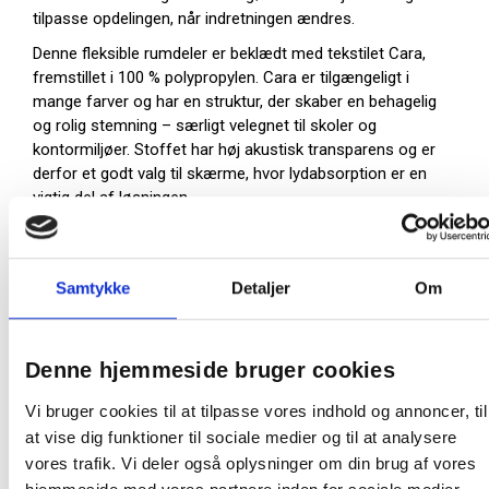
tilpasse opdelingen, når indretningen ændres.
Denne fleksible rumdeler er beklædt med tekstilet Cara,
fremstillet i 100 % polypropylen. Cara er tilgængeligt i
mange farver og har en struktur, der skaber en behagelig
og rolig stemning – særligt velegnet til skoler og
kontormiljøer. Stoffet har høj akustisk transparens og er
derfor et godt valg til skærme, hvor lydabsorption er en
vigtig del af løsningen.
Cara bærer EU Ecolabel, som er din garanti for et
miljømærket valg.
Samtykke
Detaljer
Om
Skærmen er designet af Christian Halleröd.
Skærmvæggens tykkelse er 40 mm
Stof: Cara - EJ105 (EU Ecolabel)
Denne hjemmeside bruger cookies
Mål (BxH): 120 x 165 cm (højden er inkl. fødder
-
OBS
leveres uden fødder)
Vi bruger cookies til at tilpasse vores indhold og annoncer, til
Stof farve: Grå (EJ104)
at vise dig funktioner til sociale medier og til at analysere
Kantliste: Sort
vores trafik. Vi deler også oplysninger om din brug af vores
Bemærk: