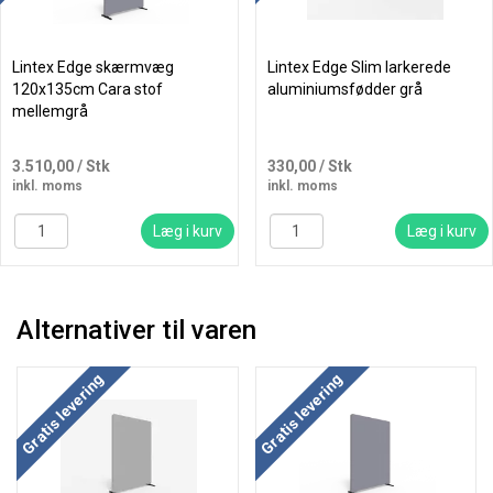
Lintex Edge skærmvæg
Lintex Edge Slim larkerede
120x135cm Cara stof
aluminiumsfødder grå
mellemgrå
3.510,00
/ Stk
330,00
/ Stk
inkl. moms
inkl. moms
Læg i kurv
Læg i kurv
Alternativer til varen
Køb mere og spar
Køb mere og spar
Gratis levering
Gratis levering