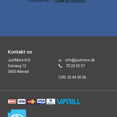
Kontakt os
JustMore K/S
info@justmore.dk
Solvang 12
70 20 55 37
3450 Allerød
CVR: 32 44 30 36