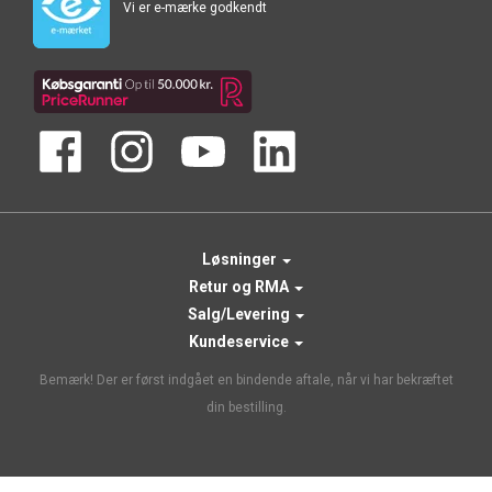
Vi er e-mærke godkendt
Løsninger
Retur og RMA
Salg/Levering
Kundeservice
Bemærk! Der er først indgået en bindende aftale, når vi har bekræftet
din bestilling.