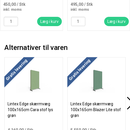
450,00
/ Stk
495,00
/ Stk
inkl. moms
inkl. moms
Læg i kurv
Læg i kurv
Alternativer til varen
Køb mere og spar
Køb mere og spar
Gratis levering
Gratis levering
Lintex Edge skærmvæg
Lintex Edge skærmvæg
100x165cm Cara stof lys
100x165cm Blazer Lite stof
grøn
grøn