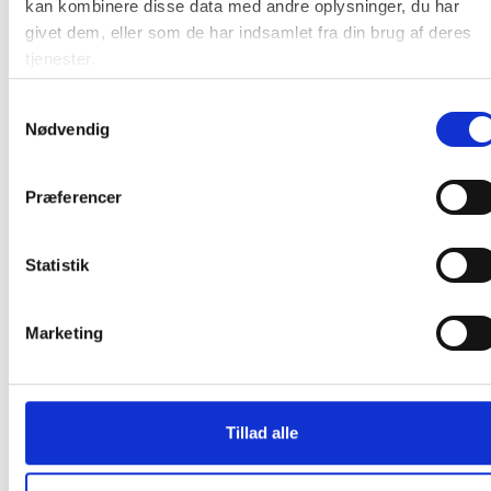
kan kombinere disse data med andre oplysninger, du har
hverdage før varen kan leveres.
givet dem, eller som de har indsamlet fra din brug af deres
tjenester.
Samtykkevalg
Nødvendig
Relaterede produkter
Præferencer
Gratis fragt
Statistik
Marketing
Lintex Edge T-fod Blade med hjul 415mm
sort
Tillad alle
Fra 755,00 / stk