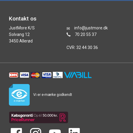
Kontakt os
JustMore K/S
info@justmore.dk
Solvang 12
70 20 55 37
3450 Allerød
CVR: 32 44 30 36
Vi er e-mærke godkendt