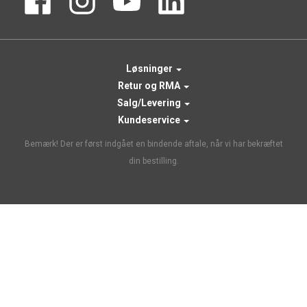
Løsninger
Retur og RMA
Salg/Levering
Kundeservice
Bemærk! Der er først indgået en bindende aftale, når vi har bekræftet
din bestilling.