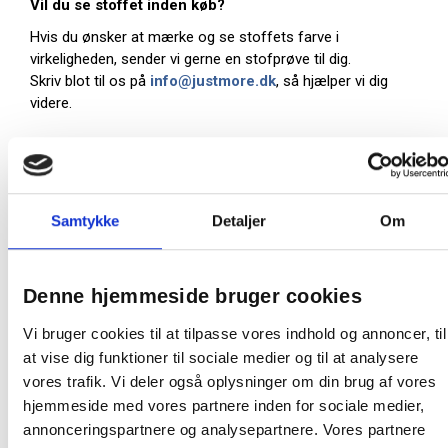
Vil du se stoffet inden køb?
Hvis du ønsker at mærke og se stoffets farve i
virkeligheden, sender vi gerne en stofprøve til dig.
Skriv blot til os på
info@justmore.dk
, så hjælper vi dig
videre.
Farve:
Grøn
Oprindelsesland:
Sverige
Samtykke
Detaljer
Om
Producent:
Lintex
Denne Lintex tavle er en produktionsvare
Denne hjemmeside bruger cookies
Den bliver først produceret, når den bestilles.
Derfor kan du ikke afbestille eller returnere den, så
Vi bruger cookies til at tilpasse vores indhold og annoncer, til
snart vi har bekræftet bestillingen. Dette gælder
at vise dig funktioner til sociale medier og til at analysere
både for private og erhvervskunder.
vores trafik. Vi deler også oplysninger om din brug af vores
At producere tavler på bestilling minimerer spild
hjemmeside med vores partnere inden for sociale medier,
på fabrikken samt et stort varelager. Da tavlen
annonceringspartnere og analysepartnere. Vores partnere
skal produceres særligt til dig, tager det ca. 15-21