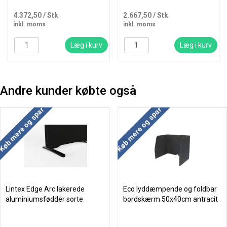
4.372,50
/ Stk
2.667,50
/ Stk
inkl. moms
inkl. moms
Læg i kurv
Læg i kurv
Andre kunder købte også
Køb mere og spar
Køb mere og spar
Lintex Edge Arc lakerede
Eco lyddæmpende og foldbar
aluminiumsfødder sorte
bordskærm 50x40cm antracit