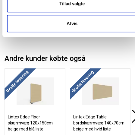
Tillad valgte
Læg i kurv
stk
Afvis
Andre kunder købte også
Køb mere og spar
Køb mere og spar
Gratis levering
Gratis levering
Lintex Edge Floor
Lintex Edge Table
skærmvæg 120x150cm
bordskærmvæg 140x70cm
beige med blå liste
beige med hvid liste