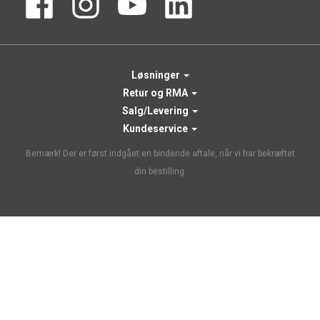
Løsninger
Retur og RMA
Salg/Levering
Kundeservice
Bemærk! Der er først indgået en bindende aftale, når vi har bekræftet
din bestilling.