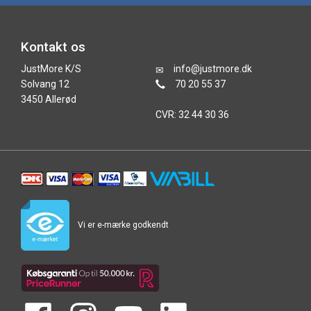
Kontakt os
JustMore K/S
info@justmore.dk
Solvang 12
70 20 55 37
3450 Allerød
CVR: 32 44 30 36
Vi er e-mærke godkendt