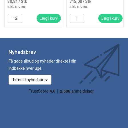
30,81
/ Stk
715,00
/ Stk
inkl. moms
inkl. moms
Læg i kurv
Læg i kurv
Nyhedsbrev
Få gode tilbud og nyheder direkte i din
indbakke hver uge.
Tilmeld nyhedsbrev