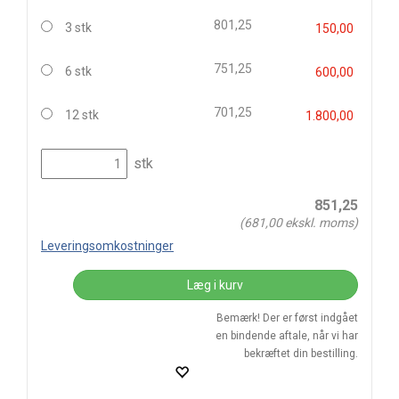
801,25
3 stk
150,00
751,25
6 stk
600,00
701,25
12 stk
1.800,00
stk
851,25
(
681,00
ekskl. moms)
Leveringsomkostninger
Læg i kurv
Bemærk! Der er først indgået
en bindende aftale, når vi har
bekræftet din bestilling.