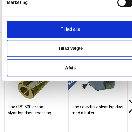
Marketing
32,25 kr.
6,69
/ Etui
27,41
/ Stk
inkl. moms
inkl. moms
Læg i kurv
Læg i kurv
Tillad alle
Alternativer til varen
Tillad valgte
Køb mere og spar
Afvis
Linex PS 500 granat
Linex elektrisk blyantspidser
blyantspidser i messing
med 6 huller