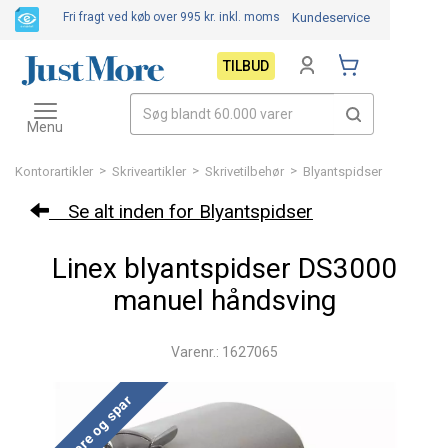
Fri fragt ved køb over 995 kr.
inkl. moms
Kundeservice
TILBUD
Toggle
navigation
Menu
>
>
>
Kontorartikler
Skriveartikler
Skrivetilbehør
Blyantspidser
Se alt inden for Blyantspidser
Linex blyantspidser DS3000
manuel håndsving
Varenr.: 1627065
Køb mere og spar