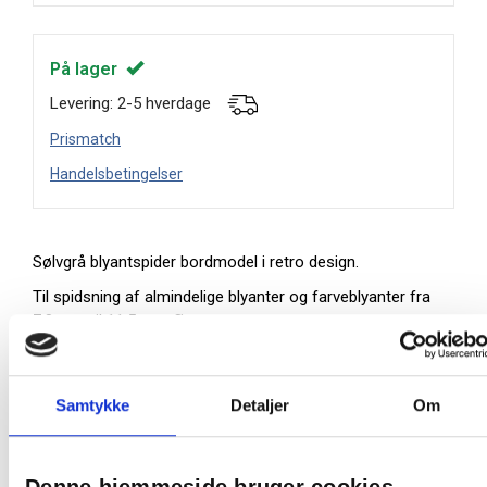
På lager
Levering: 2-5 hverdage
Prismatch
Handelsbetingelser
Sølvgrå blyantspider bordmodel i retro design.
Til spidsning af almindelige blyanter og farveblyanter fra
7,8 mm til 11,5 mm Ø.
Justeringsskrue på bagsiden giver mulighed for at
spidse hhv. farveblyanter med kort spids eller
standardblyanter med lang spids
Samtykke
Detaljer
Om
Farve:
Grå
Denne hjemmeside bruger cookies