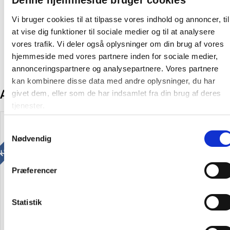
Oprindelsesland:
Tyskland
Vi bruger cookies til at tilpasse vores indhold og annoncer, til
Producent:
Linex
at vise dig funktioner til sociale medier og til at analysere
vores trafik. Vi deler også oplysninger om din brug af vores
hjemmeside med vores partnere inden for sociale medier,
annonceringspartnere og analysepartnere. Vores partnere
kan kombinere disse data med andre oplysninger, du har
Andre kunder købte også
givet dem, eller som de har indsamlet fra din brug af deres
tjenester.
Køb mere og spar
Spar 15%
Samtykkevalg
Nødvendig
Præferencer
Pentel miner 0,9mm B, etui a
Esselte Vivida ringordner A5
Statistik
15 stk
25mm 2 ringe sort