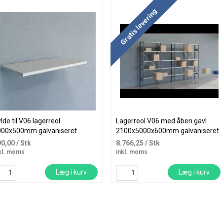
Gratis levering
lde til V06 lagerreol
Lagerreol V06 med åben gavl
000x500mm galvaniseret
2100x5000x600mm galvaniseret
90,00
/ Stk
8.766,25
/ Stk
kl. moms
inkl. moms
Læg i kurv
Læg i kurv