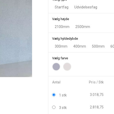
Startfag
Udvidelsesfag
Vælg højde
2100mm
2500mm
Vælg hyldedybde
300mm
400mm
500mm
6
Vælg farve
Antal
Pris / Stk
3.018,75
1 stk
2.818,75
3 stk