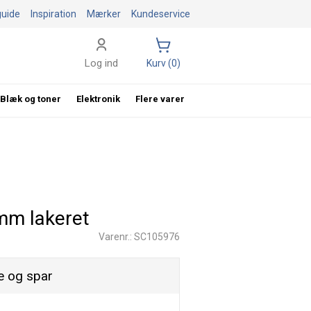
guide
Inspiration
Mærker
Kundeservice
Log ind
Kurv (0)
Blæk og toner
Elektronik
Flere varer
mm lakeret
Varenr.: SC105976
 og spar