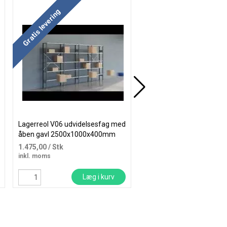
Køb mere og spar
Gratis levering
Gratis levering
Lagerreol V06 udvidelsesfag med
Lagerreol V06 med åben 
åben gavl 2500x1000x400mm
2100x3000x300mm galva
galvaniseret
1.475,00
/ Stk
3.826,25
/ Stk
inkl. moms
inkl. moms
Læg i kurv
Læg i