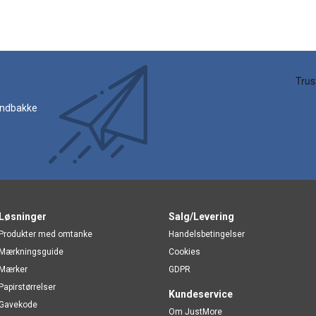
 indbakke
Løsninger
Salg/Levering
Produkter med omtanke
Handelsbetingelser
Mærkningsguide
Cookies
Mærker
GDPR
Papirstørrelser
Kundeservice
Gavekode
Om JustMore