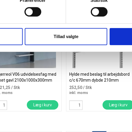
Præferencer
Statistik
 mere og spar
atis levering
Tillad valgte
erreol V06 udvidelsesfag med
Hylde med beslag til arbejdsbord
kket gavl 2100x1000x300mm
c/c 670mm dybde 210mm
eret
821,25
/ Stk
252,50
/ Stk
l. moms
inkl. moms
Læg i kurv
Læg i kurv