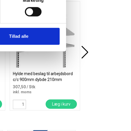
Marketing
Tillad alle
Hylde med beslag til arbejdsbord
Hylde med beslag til ar
c/c 900mm dybde 210mm
c/c 1340mm dybde 3
307,50
/ Stk
852,50
/ Stk
inkl. moms
inkl. moms
Læg i kurv
Læ