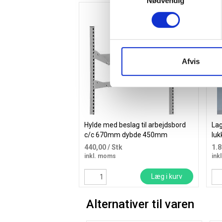
Nødvendig
Køb
Gr
Afvis
Hylde med beslag til arbejdsbord
Lag
c/c 670mm dybde 450mm
lu
lak
440,00
/ Stk
1.
inkl. moms
ink
Læg i kurv
Alternativer til varen