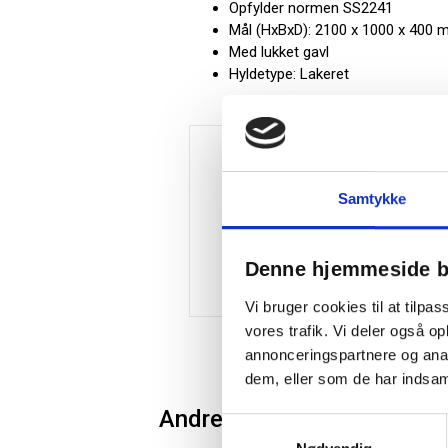
Opfylder normen SS2241
Mål (HxBxD): 2100 x 1000 x 400
Med lukket gavl
Hyldetype: Lakeret
Samtykke
Denne hjemmeside b
Vi bruger cookies til at tilpas
vores trafik. Vi deler også 
annonceringspartnere og anal
dem, eller som de har indsaml
Andre kunder købte også
Samtykkevalg