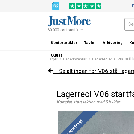
F
60.000 kontorartikler
Kontorartikler
Tavler
Arkivering
Ko
Outlet
>
>
>
Lager
Lagerinventar
Lagerreoler
V06 stål 
Se alt inden for V06 stål lager
Lagerreol V06 start
Komplet startsektion med 5 hylder
Gratis fragt