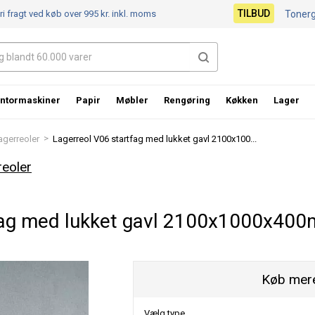
TILBUD
ri fragt ved køb over 995 kr.
inkl. moms
Toner
ntormaskiner
Papir
Møbler
Rengøring
Køkken
Lager
>
lagerreoler
Lagerreol V06 startfag med lukket gavl 2100x100...
reoler
fag med lukket gavl 2100x1000x400
Køb mere
Vælg type