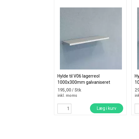
Hylde til V06 lagerreol
Hy
1000x300mm galvaniseret
1
195,00
/ Stk
2
inkl. moms
in
Læg i kurv