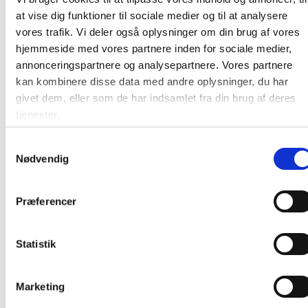
Lagerreol i stål
at vise dig funktioner til sociale medier og til at analysere
Med åben gavl
vores trafik. Vi deler også oplysninger om din brug af vores
Let at montere
hjemmeside med vores partnere inden for sociale medier,
Mål (HxBxD): 2100 x 6000 x 300 mm
annonceringspartnere og analysepartnere. Vores partnere
Kapacitet: 150 kg pr hylde, jævnt fordelt
kan kombinere disse data med andre oplysninger, du har
Antal hylder: 30 stk - lakerede i lysegrå RAL 7035
givet dem, eller som de har indsamlet fra din brug af deres
Antal stolper: 14 stk - lakerede i mårkegrå RAL
tjenester.
7012
Kvalitetskontrolleret
Samtykkevalg
Opfylder standarden: SS 2241
Nødvendig
Farve:
Grå
Præferencer
Producent:
GBP
Tekniskdatablad
Statistik
Marketing