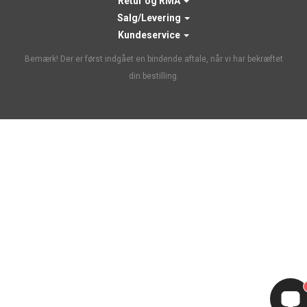
Retur og RMA
Salg/Levering
Kundeservice
Bemærk! Der er først indgået en bindende aftale, når vi har bekræftet
din bestilling.