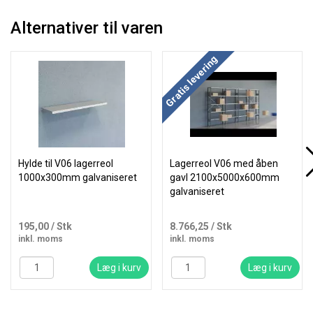
Alternativer til varen
Gratis levering
Hylde til V06 lagerreol
Lagerreol V06 med åben
1000x300mm galvaniseret
gavl 2100x5000x600mm
galvaniseret
195,00
/ Stk
8.766,25
/ Stk
inkl. moms
inkl. moms
Læg i kurv
Læg i kurv