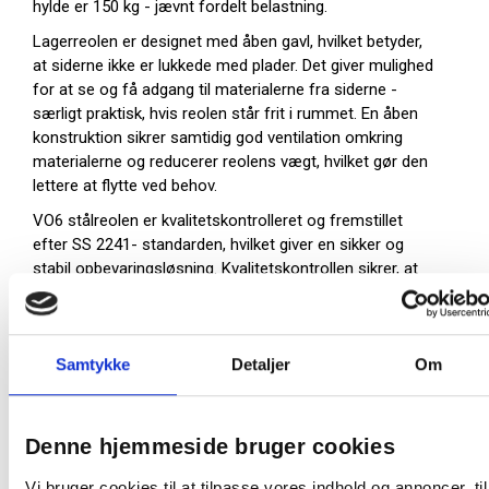
hylde er 150 kg - jævnt fordelt belastning.
Lagerreolen er designet med åben gavl, hvilket betyder,
at siderne ikke er lukkede med plader. Det giver mulighed
for at se og få adgang til materialerne fra siderne -
særligt praktisk, hvis reolen står frit i rummet. En åben
konstruktion sikrer samtidig god ventilation omkring
materialerne og reducerer reolens vægt, hvilket gør den
lettere at flytte ved behov.
VO6 stålreolen er kvalitetskontrolleret og fremstillet
efter SS 2241- standarden, hvilket giver en sikker og
stabil opbevaringsløsning. Kvalitetskontrollen sikrer, at
reolen lever op til krav til styrke, stabilitet og holdbarhed
og opfylder kravene til sikkerhed og brugervenlighed.
Reolen opfylder SS 2241 standarden - som er en svensk
Samtykke
Detaljer
Om
standard specifikt for opbevaringsreoler primært til
kontor- skole og institutionsbrug.
Få styr på dit lager eller arkiv med denne lagerreol i stål i
Denne hjemmeside bruger cookies
moderne farve kombinationer og opbygget efter egne
ønsker!
Vi bruger cookies til at tilpasse vores indhold og annoncer, til