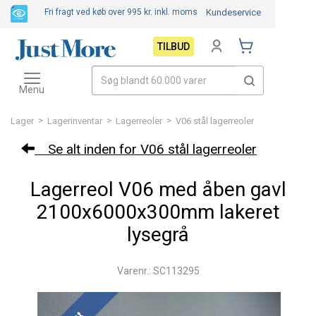
Fri fragt ved køb over 995 kr.
inkl. moms
Kundeservice
TILBUD
Toggle
navigation
Menu
>
>
>
Lager
Lagerinventar
Lagerreoler
V06 stål lagerreoler
Se alt inden for V06 stål lagerreoler
Lagerreol V06 med åben gavl
2100x6000x300mm lakeret
lysegrå
Varenr.: SC113295