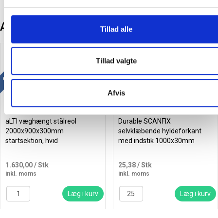
Andre kunder købte også
Tillad alle
Køb mere og spar
Gratis levering
Tillad valgte
Afvis
aLTI væghængt stålreol
Durable SCANFIX
2000x900x300mm
selvklæbende hyldeforkant
startsektion, hvid
med indstik 1000x30mm
1.630,00
/ Stk
25,38
/ Stk
inkl. moms
inkl. moms
Læg i kurv
Læg i kurv