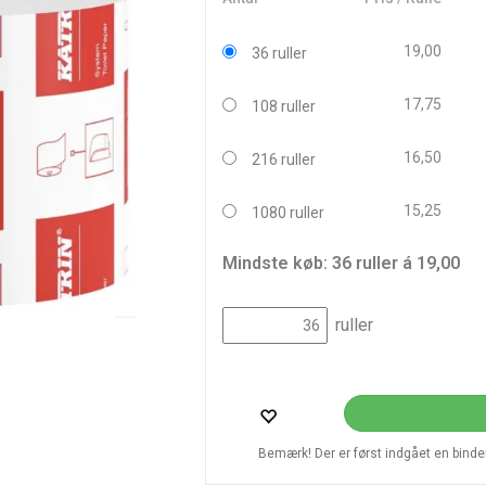
19,00
36 ruller
17,75
108 ruller
16,50
216 ruller
15,25
1080 ruller
Mindste køb: 36 ruller á 19,00
ruller
Bemærk! Der er først indgået en bindend