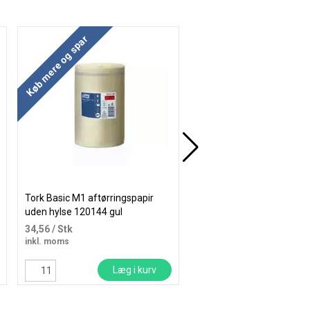
Køb mere og spar
Køb mere og spar
Tork Basic M1 aftørringspapir
Tork Premium Matic Soft
uden hylse 120144 gul
håndklæderuller 2-lag 29
hvid
34,56
/ Stk
156,06
/ Rulle
inkl. moms
inkl. moms
Læg i kurv
Læg i