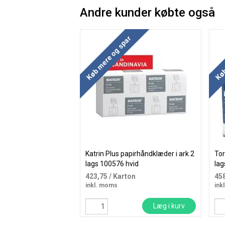
Andre kunder købte også
Køb mere og spar
Køb
Katrin Plus papirhåndklæder i ark 2
Tor
lags 100576 hvid
lag
423,75
/ Karton
45
inkl. moms
ink
Læg i kurv