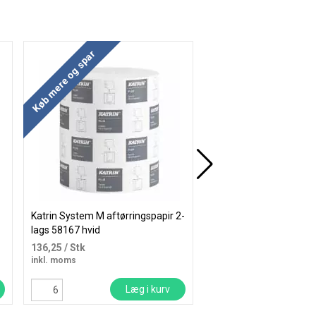
Køb mere og spar
Køb mere og spar
Katrin System M aftørringspapir 2-
Katrin Classic papirhån
lags 58167 hvid
ark 2 lags 100729 hvid
136,25
/ Stk
315,00
/ Karton
inkl. moms
inkl. moms
Læg i kurv
Læ