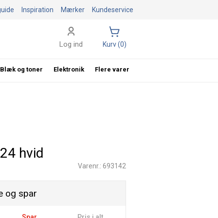
guide
Inspiration
Mærker
Kundeservice
Log ind
Kurv (0)
Blæk og toner
Elektronik
Flere varer
424 hvid
Varenr.: 693142
 og spar
Spar
Pris i alt