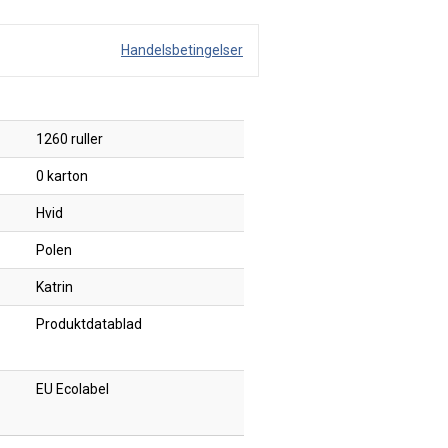
Handelsbetingelser
1260 ruller
0 karton
Hvid
Polen
Katrin
Produktdatablad
EU Ecolabel