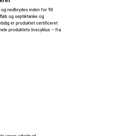
eret
ed og nedbrydes inden for 90
afløb og septiktanke og
tidig er produktet certificeret
 hele produktets livscyklus – fra