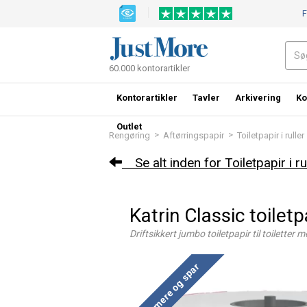
F
60.000 kontorartikler
Kontorartikler
Tavler
Arkivering
Ko
Outlet
>
>
Rengøring
Aftørringspapir
Toiletpapir i ruller
Se alt inden for Toiletpapir i ru
Katrin Classic toile
Driftsikkert jumbo toiletpapir til toiletter 
Køb mere og spar