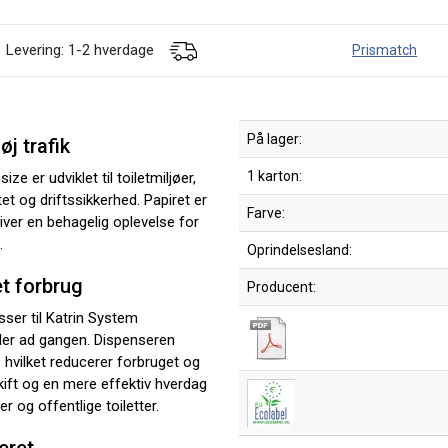
Levering: 1-2 hverdage
Prismatch
På lager:
øj trafik
1 karton:
ize er udviklet til toiletmiljøer,
tet og driftssikkerhed. Papiret er
Farve:
giver en behagelig oplevelse for
.
Oprindelsesland:
t forbrug
Producent:
sser til Katrin System
ler ad gangen. Dispenseren
k, hvilket reducerer forbruget og
kift og en mere effektiv hverdag
r og offentlige toiletter.