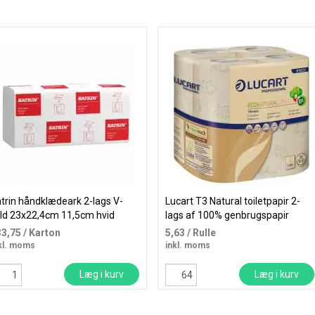
trin håndklædeark 2-lags V-
Lucart T3 Natural toiletpapir 2-
ld 23x22,4cm 11,5cm hvid
lags af 100% genbrugspapir
33,75
/ Karton
5,63
/ Rulle
kl. moms
inkl. moms
Læg i kurv
Læg i kurv