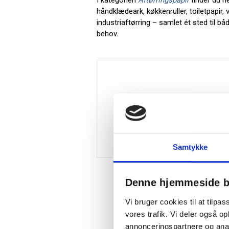
I kategorien
Aftørringspapir
finder du h
håndklædeark, køkkenruller, toiletpapir,
industriaftørring – samlet ét sted til b
behov.
Samtykke
Denne hjemmeside b
Vi bruger cookies til at tilpas
vores trafik. Vi deler også 
annonceringspartnere og anal