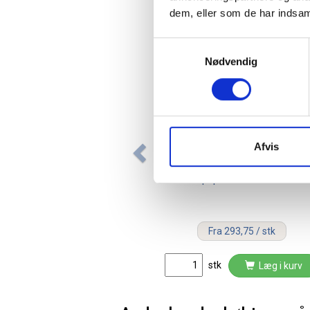
dem, eller som de har indsaml
Samtykkevalg
Nødvendig
Afvis
Katrin system dispenser til
toiletpapir i ruller 77496 hvid
Fra 293,75 / stk
stk
Læg i kurv