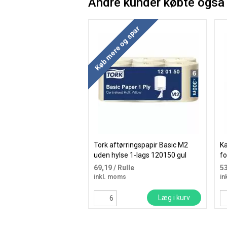
Andre kunder købte også
Køb mere og spar
Tork aftørringspapir Basic M2
Ka
uden hylse 1-lags 120150 gul
fo
69,19
/ Rulle
5
inkl. moms
in
Læg i kurv