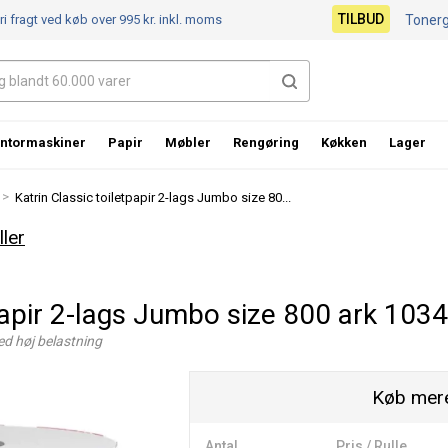
TILBUD
ri fragt ved køb over 995 kr.
inkl. moms
Toner
ntormaskiner
Papir
Møbler
Rengøring
Køkken
Lager
>
Katrin Classic toiletpapir 2-lags Jumbo size 80...
ller
tpapir 2-lags Jumbo size 800 ark 103
med høj belastning
Køb mere
Antal
Pris / Rulle