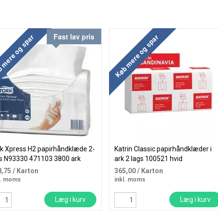
Fast lav pris
 mere og spar
Køb mere og spar
k Xpress H2 papirhåndklæde 2-
Katrin Classic papirhåndklæder i
s N93330 471103 3800 ark
ark 2 lags 100521 hvid
8,75
/ Karton
365,00
/ Karton
l. moms
inkl. moms
Læg i kurv
Læg i kurv