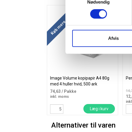
Nødvendig
Køb mere og spar
Afvis
Image Volume kopipapir A4 80g
Pen
med 4 huller hvid, 500 ark
14,
74,63
/ Pakke
12
inkl. moms
ink
Læg i kurv
Alternativer til varen