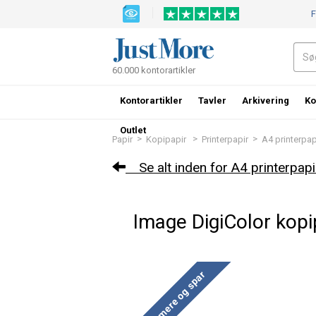
F
60.000 kontorartikler
Kontorartikler
Tavler
Arkivering
Ko
Outlet
>
>
>
Papir
Kopipapir
Printerpapir
A4 printerpap
Se alt inden for A4 printerpapi
Image DigiColor kopi
Køb mere og spar