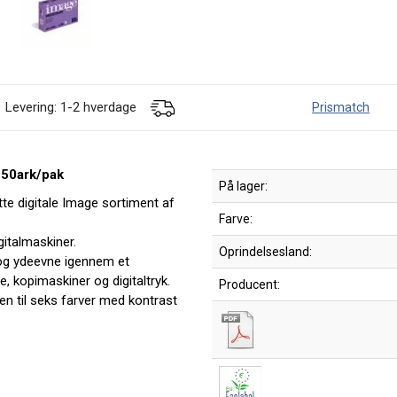
Levering: 1-2 hverdage
Prismatch
250ark/pak
På lager:
tte digitale Image sortiment af
Farve:
igitalmaskiner.
Oprindelsesland:
 og ydeevne igennem et
re, kopimaskiner og digitaltryk.
Producent:
 en til seks farver med kontrast