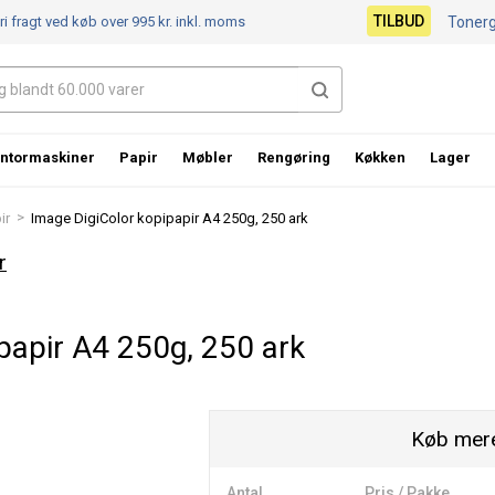
TILBUD
ri fragt ved køb over 995 kr.
inkl. moms
Toner
ntormaskiner
Papir
Møbler
Rengøring
Køkken
Lager
>
ir
Image DigiColor kopipapir A4 250g, 250 ark
r
papir A4 250g, 250 ark
Køb mere
Antal
Pris / Pakke