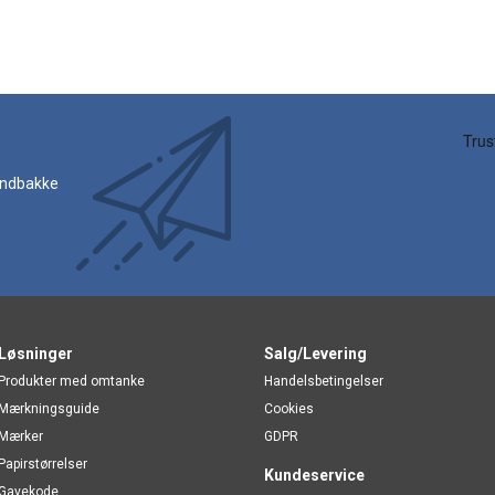
 indbakke
Løsninger
Salg/Levering
Produkter med omtanke
Handelsbetingelser
Mærkningsguide
Cookies
Mærker
GDPR
Papirstørrelser
Kundeservice
Gavekode