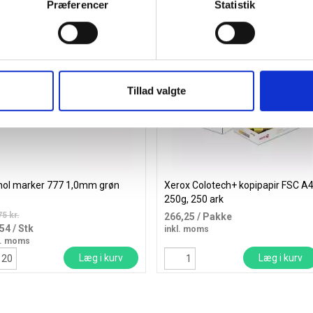
Præferencer
Statistik
Spar 15%
Køb mere og spar
Tillad valgte
ol marker 777 1,0mm grøn
Xerox Colotech+ kopipapir FSC A
250g, 250 ark
75 kr.
266,25
/ Pakke
,54
/ Stk
inkl. moms
l. moms
Læg i kurv
Læg i kurv