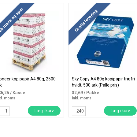
b mere og spar
Gratis levering
oneer kopipapir A4 80g, 2500
Sky Copy A4 80g kopipapir træfri
k
hvidt, 500 ark (Palle pris)
86,25
/ Kasse
32,69
/ Pakke
kl. moms
inkl. moms
Læg i kurv
Læg i kurv