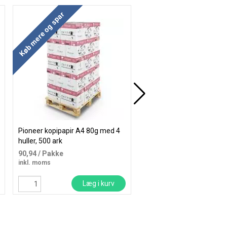
Køb mere og spar
Køb mere og spar
Pioneer kopipapir A4 80g med 4
Xerox Colotech+ kopipapi
huller, 500 ark
A4 200g, 250 ark
90,94
/ Pakke
205,19
/ Pakke
inkl. moms
inkl. moms
Læg i kurv
Læg i