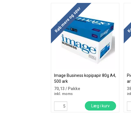
Køb mere og spar
Kø
Image Business kopipapir 80g A4,
Pi
500 ark
ar
70,13
/ Pakke
3
inkl. moms
in
Læg i kurv