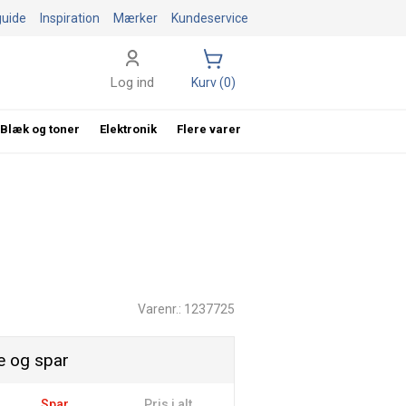
guide
Inspiration
Mærker
Kundeservice
Log ind
Kurv (0)
Blæk og toner
Elektronik
Flere varer
Varenr.: 1237725
 og spar
Spar
Pris i alt