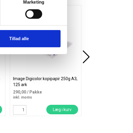
Marketing
Køb mere og spar
Tillad alle
4
Image Digicolor kopipapir 250g A3,
Office tekstmarker blå
125 ark
4,44 kr.
290,00
/ Pakke
3,77
/ Stk
inkl. moms
inkl. moms
Læg i kurv
Læ