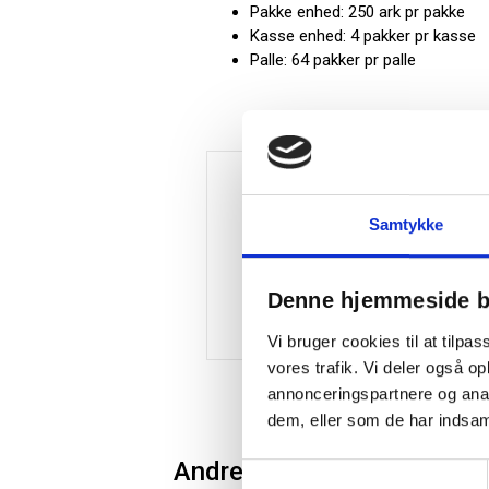
Pakke enhed: 250 ark pr pakke
Kasse enhed: 4 pakker pr kasse
Palle: 64 pakker pr palle
Samtykke
Denne hjemmeside b
Vi bruger cookies til at tilpas
vores trafik. Vi deler også 
annonceringspartnere og anal
dem, eller som de har indsaml
Andre kunder købte også
Samtykkevalg