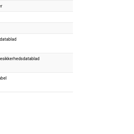
er
datablad
esikkerhedsdatablad
abel