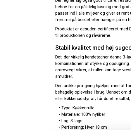
Den egner sig også godt til café, restau
behov for en pålidelig løsning med god 
passer ind i alle miljøer og giver et ren
fremme på bordet eller hænger på en hol
Produktet er desuden certificeret med EU
til produktionen og råvarerne.
Stabil kvalitet med høj suge
Det, der virkelig kendetegner denne 3-la
kombinationen af styrke og opsugning. 
gramvægt sikrer, at rullen kan tage væsk
smuldrer.
Den unikke prægning hjælper med at fo
behagelig oplevelse i brug. Uanset om d
eller køkkenudstyr af, får du et resultat,
• Type: Køkkenrulle
• Materiale: 100% nyfiber
• Lag: 3-lags
• Perforering: Hver 18 cm