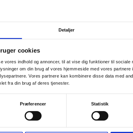
Detaljer
er til køkkenet? Se også vores
industriruller, centerruller og
ruger cookies
 og storkøkken.
se vores indhold og annoncer, til at vise dig funktioner til sociale
oplysninger om din brug af vores hjemmeside med vores partnere i
ysepartnere. Vores partnere kan kombinere disse data med andr
et fra din brug af deres tjenester.
Præferencer
Statistik