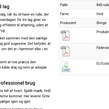
Palle:
840 rull
3 lag
Farve:
Hvid
alg, når du vil have en rulle, der
verdagen. De tre lag giver en
Producent:
Øvrige
effektivt til aftørring, uden at
rug.
Produkt
hvilket sammen med den særlige
tig god sugeevne. Det betyder, at
Fødevar
 om det er i hjemmet eller i en
nemt at rive præcis den
EU Ecol
n både drøj og nem at arbejde
professionel brug
e lidt af hvert. Spildt mælk, fedt
sterne kommer. Her leverer Grite
vælger igen og igen.