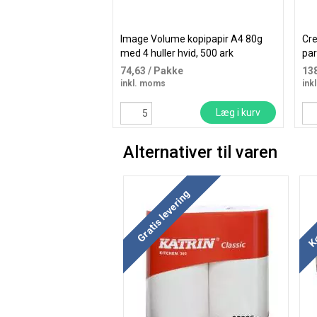
Image Volume kopipapir A4 80g
Cr
med 4 huller hvid, 500 ark
pa
74,63
/ Pakke
13
inkl. moms
ink
Læg i kurv
Alternativer til varen
Kø
Gratis levering