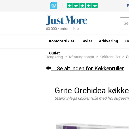
F
60.000 kontorartikler
Kontorartikler
Tavler
Arkivering
Ko
Outlet
>
>
>
Rengøring
Aftørringspapir
Køkkenruller
G
Se alt inden for Køkkenruller
Grite Orchidea køkk
Stærk 3-lags køkkenrulle med høj sugeevn