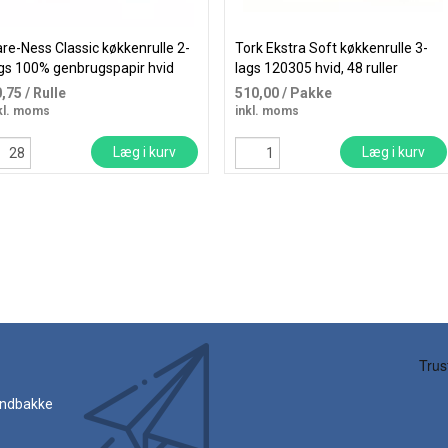
re-Ness Classic køkkenrulle 2-
Tork Ekstra Soft køkkenrulle 3-
gs 100% genbrugspapir hvid
lags 120305 hvid, 48 ruller
0,75
/ Rulle
510,00
/ Pakke
kl. moms
inkl. moms
Læg i kurv
Læg i kurv
 indbakke