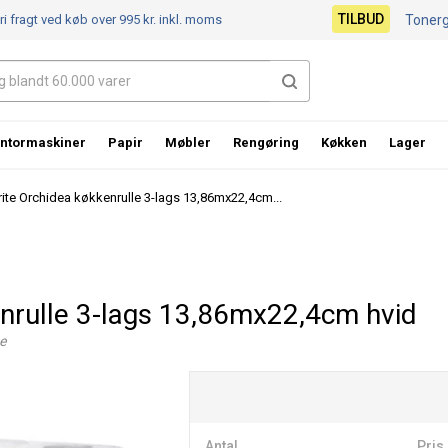
TILBUD
ri fragt ved køb over 995 kr.
inkl. moms
Toner
ntormaskiner
Papir
Møbler
Rengøring
Køkken
Lager
rite Orchidea køkkenrulle 3-lags 13,86mx22,4cm...
enrulle 3-lags 13,86mx22,4cm hvid
e
Antal
Pris 