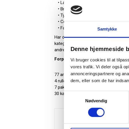
• Længde: 13,86 m
• Bredde: 22,4 cm
• Tykkelse: 3 x 16 g/m²
• Certifikat: EU-Blomsten
• Farve: Hvid
Samtykke
Har du brug for mere end klassiske rull
kategori
aftørringspapir
, hvor du finder 
Denne hjemmeside b
andre løsninger til både lager, værksted
Forpakning:
Vi bruger cookies til at tilpas
vores trafik. Vi deler også 
annonceringspartnere og anal
77 ark = 1 rulle
dem, eller som de har indsaml
4 ruller = 1 pakke
7 pakker = 1 karton
30 kartoner = 1 palle (840 ruller pr palle)
Samtykkevalg
Nødvendig