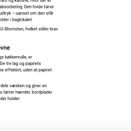
rant og kantine, hvor der er
absorbering. Den hvide farve
t udtryk – uanset om den står
der i baglokalet.
-Blomsten, hvilket stiller krav
evne
gs køkkenrulle, er
De tre lag og papirets
e effektivt, uden at papiret
rdele væsken og giver en
u tørrer hænder, bordplader
 der holder.