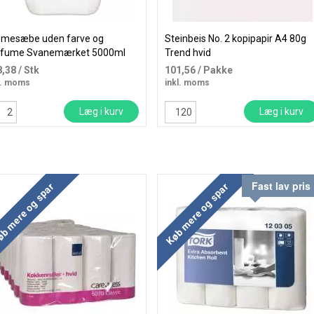
emesæbe uden farve og
Steinbeis No. 2 kopipapir A4 80g
rfume Svanemærket 5000ml
Trend hvid
8,38
/ Stk
101,56
/ Pakke
l. moms
inkl. moms
Læg i kurv
Læg i kurv
Fast lav pris
b mere og spar
Køb mere og spar