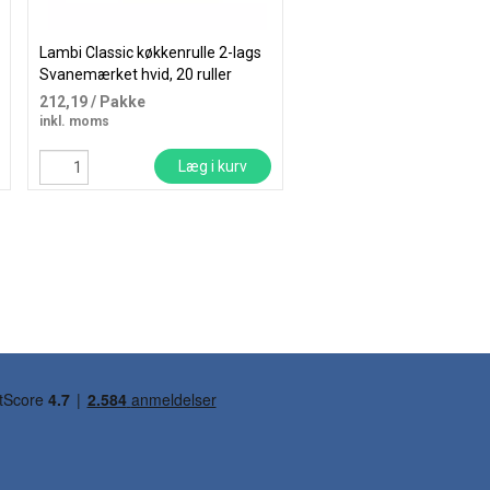
Lambi Classic køkkenrulle 2-lags
Neutral køkkenrulle 2-lag
Svanemærket hvid, 20 ruller
x 22cm Ø10,8cm hvid
212,19
/ Pakke
6,38
/ Rulle
inkl. moms
inkl. moms
Læg i kurv
Læg i