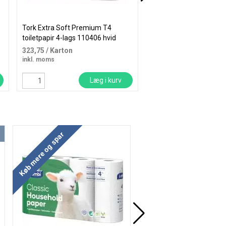
Tork Extra Soft Premium T4
Steinbeis No. 3 kopipap
toiletpapir 4-lags 110406 hvid
Pure hvid
323,75
/ Karton
48,44
/ Pakke
inkl. moms
inkl. moms
Læg i kurv
Læ
Køb mere og spar