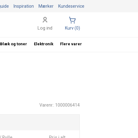
guide
Inspiration
Mærker
Kundeservice
Log ind
Kurv (0)
Blæk og toner
Elektronik
Flere varer
Varenr.: 1000006414
/ Rulle
Pris i alt