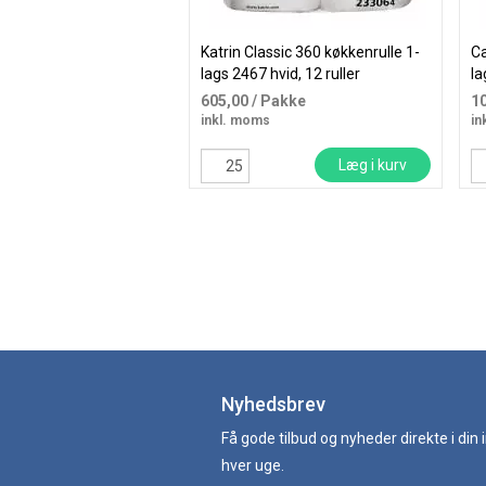
Katrin Classic 360 køkkenrulle 1-
Ca
lags 2467 hvid, 12 ruller
la
605,00
/ Pakke
1
inkl. moms
in
Læg i kurv
Nyhedsbrev
Få gode tilbud og nyheder direkte i din
hver uge.