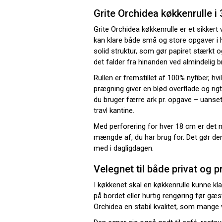
Grite Orchidea køkkenrulle i 
Grite Orchidea køkkenrulle er et sikkert v
kan klare både små og store opgaver i h
solid struktur, som gør papiret stærkt og 
det falder fra hinanden ved almindelig b
Rullen er fremstillet af 100% nyfiber, 
prægning giver en blød overflade og rig
du bruger færre ark pr. opgave – uanset
travl kantine.
Med perforering for hver 18 cm er det 
mængde af, du har brug for. Det gør de
med i dagligdagen.
Velegnet til både privat og 
I køkkenet skal en køkkenrulle kunne klar
på bordet eller hurtig rengøring før gæ
Orchidea en stabil kvalitet, som mange 