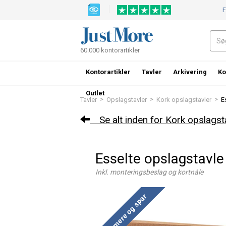
F
60.000 kontorartikler
Kontorartikler
Tavler
Arkivering
Ko
Outlet
>
>
>
Tavler
Opslagstavler
Kork opslagstavler
E
Se alt inden for Kork opslagst
Esselte opslagstavl
Inkl. monteringsbeslag og kortnåle
Køb mere og spar