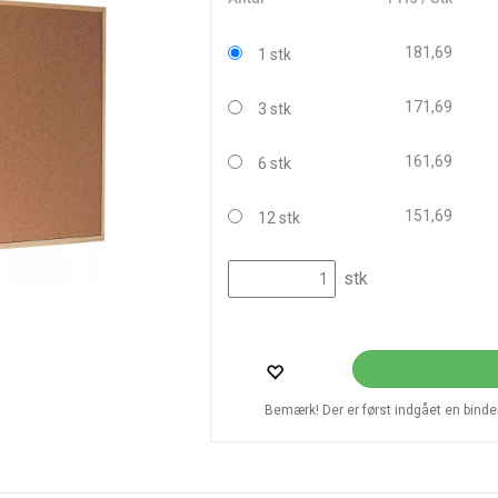
181,69
1 stk
171,69
3 stk
161,69
6 stk
151,69
12 stk
stk
Bemærk! Der er først indgået en bindend