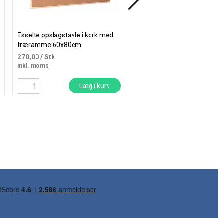
Esselte opslagstavle i kork med
Securit Hexagon pakke m
træramme 60x80cm
korktavler og 4 kridttavler
20x23cm
270,00
/ Stk
271,25
/ Pakke
inkl. moms
inkl. moms
Læg i kurv
Læg i