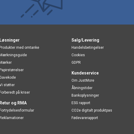
Løsninger
Salg/Levering
Produkter med omtanke
Handelsbetingelser
Mærkningsguide
Cookies
Mærker
GDPR
Papirstørrelser
Kundeservice
Gavekode
Om JustMore
Vi støtter
Åbningstider
Forberedt på kriser
Bankoplysninger
Retur og RMA
ESG rapport
Fortrydelsesformular
CO2e digitalt produktpas
Reklamationer
Fødevarerapport