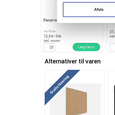
Afvis
Penol marker 777 1,0mm rød
Off
14,75 kr.
27
12,54
/ Stk
ink
inkl. moms
Læg i kurv
Alternativer til varen
Køb mere og spar
Gratis levering