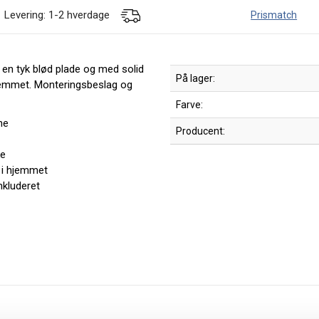
Levering: 1-2 hverdage
Prismatch
 en tyk blød plade og med solid
På lager:
 hjemmet. Monteringsbeslag og
Farve:
ne
Producent:
ke
r i hjemmet
nkluderet