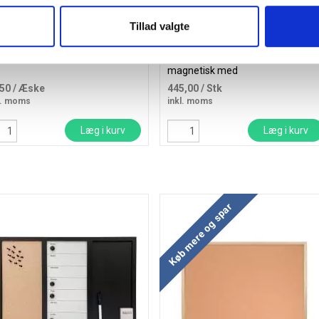
Tillad valgte
ice tegnestifter hvid, 100 stk
Naga whiteboards 60x90cm
magnetisk med
aluminiumsramme
,50
/ Æske
445,00
/ Stk
l. moms
inkl. moms
Læg i kurv
Læg i kurv
Køb mere og spar