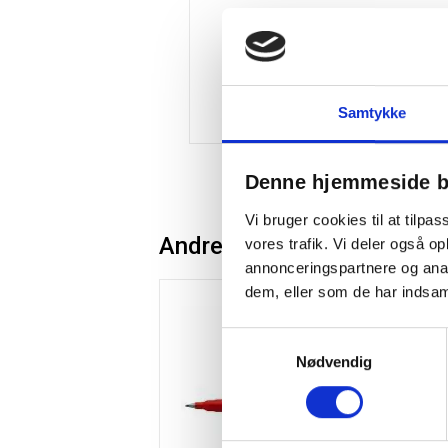
Samtykke
Denne hjemmeside b
Vi bruger cookies til at tilpas
Andre kunder købte også
vores trafik. Vi deler også 
annonceringspartnere og anal
dem, eller som de har indsaml
Spar 15%
Køb
Samtykkevalg
Nødvendig