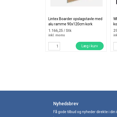
Lintex Boarder opslagstavle med
Wh
alu ramme 90x120cm kork
k
7
1.166,25
/ Stk
2
inkl. moms
in
Læg i kurv
Nyhedsbrev
Få gode tilbud og nyheder direkte i din