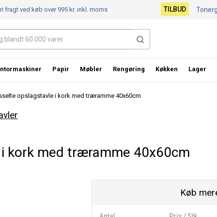
TILBUD
ri fragt ved køb over 995 kr.
inkl. moms
Toner
ntormaskiner
Papir
Møbler
Rengøring
Køkken
Lager
sselte opslagstavle i kork med træramme 40x60cm
avler
e i kork med træramme 40x60cm
Køb mere
Antal
Pris / Stk