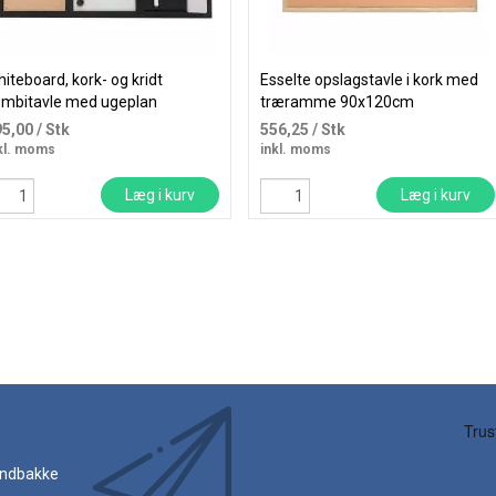
iteboard, kork- og kridt
Esselte opslagstavle i kork med
ombitavle med ugeplan
træramme 90x120cm
0x50cm
95,00
/ Stk
556,25
/ Stk
kl. moms
inkl. moms
Læg i kurv
Læg i kurv
 indbakke