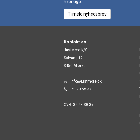
hver uge.
Tilmeld nyhedsbrev
Kontakt os
JustMore K/S
Solvang 12
3450 Allerød
info@justmore.dk
70 20 55 37
CVR: 32 44 30 36