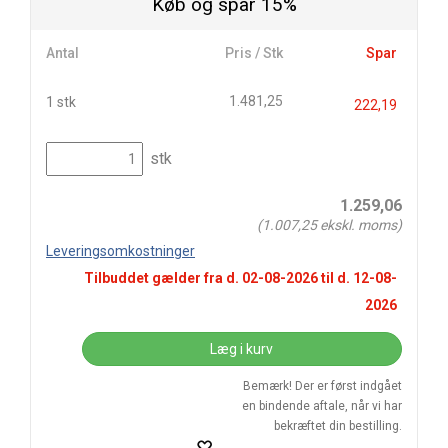
Køb og spar 15%
Antal
Pris / Stk
Spar
1.481,25
1 stk
222,19
stk
1.259,06
(
1.007,25
ekskl. moms)
Leveringsomkostninger
Tilbuddet gælder fra d.
02-08-2026
til d.
12-08-
2026
Læg i kurv
Bemærk! Der er først indgået
en bindende aftale, når vi har
bekræftet din bestilling.