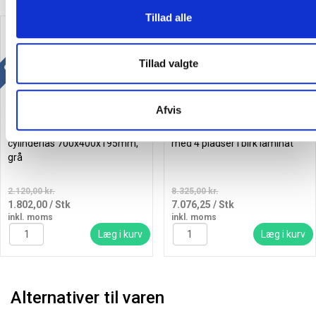
Tillad alle
Gratis levering
Gratis levering
Spar 15%
Spar 15%
Tillad valgte
Afvis
Mobilhotel i stål med 30 rum,
Måns garderobe fritstående
cylinderlås 700x400x195mm,
med 4 pladser i birk laminat
grå
2.120,00 kr.
8.325,00 kr.
1.802,00
/ Stk
7.076,25
/ Stk
inkl. moms
inkl. moms
Læg i kurv
Læg i kurv
Alternativer til varen