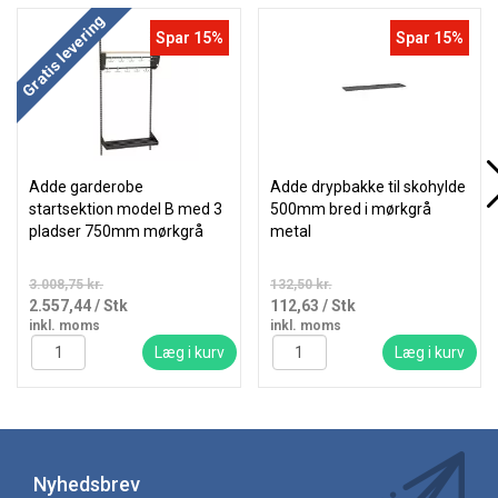
Gratis levering
Spar 15%
Spar 15%
Adde garderobe
Adde drypbakke til skohylde
startsektion model B med 3
500mm bred i mørkgrå
pladser 750mm mørkgrå
metal
3.008,75 kr.
132,50 kr.
2.557,44
/ Stk
112,63
/ Stk
inkl. moms
inkl. moms
Læg i kurv
Læg i kurv
Nyhedsbrev