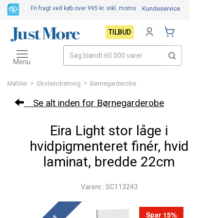
Fri fragt ved køb over 995 kr.
inkl. moms
Kundeservice
TILBUD
Toggle
navigation
Menu
>
>
Møbler
Skoleindretning
Børnegarderobe
Se alt inden for Børnegarderobe
Eira Light stor låge i
hvidpigmenteret finér, hvid
laminat, bredde 22cm
Varenr.: SC113243
Spar 15%