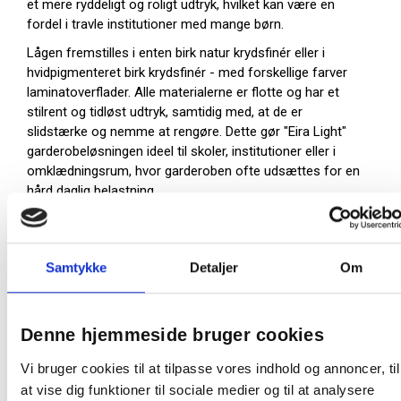
et mere ryddeligt og roligt udtryk, hvilket kan være en
fordel i travle institutioner med mange børn.
Lågen fremstilles i enten birk natur krydsfinér eller i
hvidpigmenteret birk krydsfinér - med forskellige farver
laminatoverflader. Alle materialerne er flotte og har et
stilrent og tidløst udtryk, samtidig med, at de er
slidstærke og nemme at rengøre. Dette gør "Eira Light"
garderobeløsningen ideel til skoler, institutioner eller i
omklædningsrum, hvor garderoben ofte udsættes for en
hård daglig belastning.
Børnegarderobens rum leveres i 3 forskellige bredder og
lågerne er tilpasset disse - 22, 25, og 28 cm. Det store
opbevaringsrum med kroge bruges typisk til tasker,
Samtykke
Detaljer
Om
jakker og andet overtøj mens det øverste
opbevaringsrum kan holde orden på huer, vanter og
halstørklæder eller andre personlige ejendele. Når
Denne hjemmeside bruger cookies
lågerne er lukkede får børnegarderoben et præg af mere
struktur og ordentlighed. Lågerne er venstrehængslede.
Vi bruger cookies til at tilpasse vores indhold og annoncer, til
Lågerne "Eira Light" bærer miljømærket EU Ecolabel (ofte
at vise dig funktioner til sociale medier og til at analysere