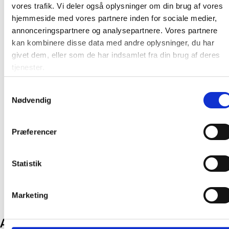
kaldet EU-Blomsten), som er en officiel certificering, der
vores trafik. Vi deler også oplysninger om din brug af vores
gives til produkter, som opfylder en række miljømæssige
hjemmeside med vores partnere inden for sociale medier,
krav fastsat af EU.
annonceringspartnere og analysepartnere. Vores partnere
Stor låge til børnegarderobe
kan kombinere disse data med andre oplysninger, du har
Stabil og slidstærk
givet dem, eller som de har indsamlet fra din brug af deres
Version: Venstrehængslet
tjenester.
Bredde: 220 mm
Materiale: Hvidpigmenteret krydsfinér
Samtykkevalg
Farve: Hvid laminat
Nødvendig
Certificering: EU Ecolabel (EU-Blomsten)
Præferencer
Farve:
Hvid
Producent:
Form o Miljö
Statistik
Marketing
Andre kunder købte også