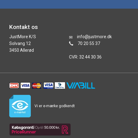
Kontakt os
JustMore K/S
info@justmore.dk
Solvang 12
70 20 55 37
3450 Allerød
CVR: 32 44 30 36
Vi er e-mærke godkendt