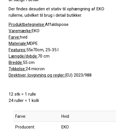
Der findes desuden et stativ til ophængning af EKO
rullerne, udvilket til brug i detail butikker.
Produktbetegnelse:
Affaldspose
Varemærke:
EKO
Farve:
hvid
Materiale:
MDPE
Features:
55x70cm, 25-35 l
Længde/dybde:
70 cm
Bredde:
55 cm
Tykkelse:
24 micron
Direktiver, lovgivning og regler:
(EU) 2023/988
12 stk = 1 rulle
24 ruller = 1 kolli
Farve:
Hvid
Producent:
EKO