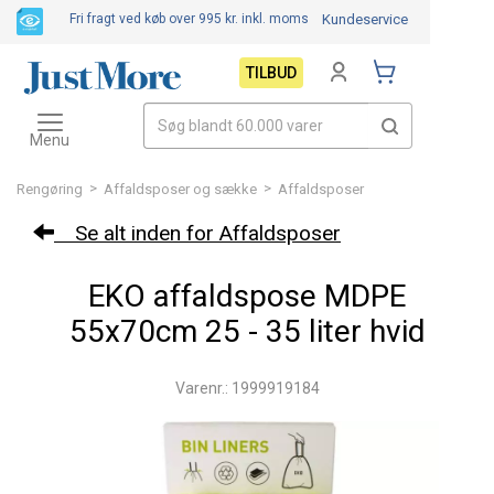
Fri fragt ved køb over 995 kr.
inkl. moms
Kundeservice
TILBUD
Toggle
navigation
Menu
>
>
Rengøring
Affaldsposer og sække
Affaldsposer
Se alt inden for Affaldsposer
EKO affaldspose MDPE
55x70cm 25 - 35 liter hvid
Varenr.: 1999919184