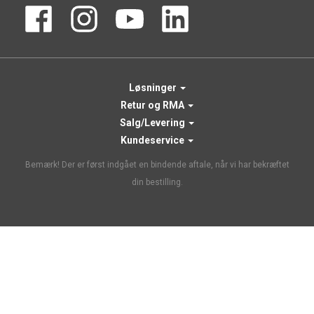
Løsninger
Retur og RMA
Salg/Levering
Kundeservice
Bemærk! Der er først indgået en bindende aftale, når vi har bekræftet
din bestilling.