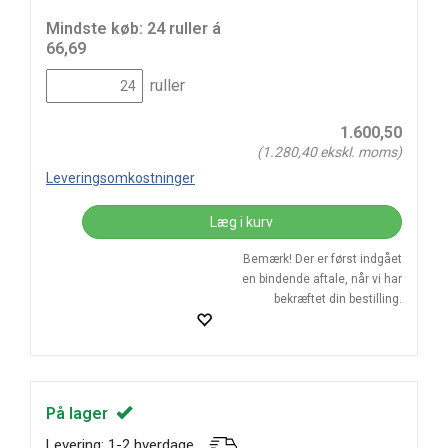
Mindste køb: 24 ruller á
66,69
ruller
1.600,50
(
1.280,40
ekskl. moms)
Leveringsomkostninger
Læg i kurv
Bemærk! Der er først indgået
en bindende aftale, når vi har
bekræftet din bestilling.
På lager
Levering: 1-2 hverdage