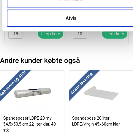
LLDPE/virgin, 76x103cm blå
40,06
/ Rulle
47,50
/ Rulle
Afvis
inkl. moms
inkl. moms
Læg i kurv
Læg i kurv
Andre kunder købte også
Køb mere og spar
Gratis levering
Spandeposer LDPE 20 my
Spandepose 20 liter
54,5x50,5 cm 22 liter klar, 40
LDPE/virgin 45x60cm klar
stk