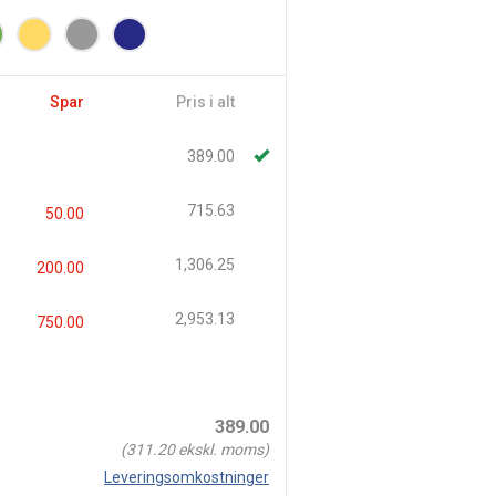
Spar
Pris i alt
389.00
715.63
50.00
1,306.25
200.00
2,953.13
750.00
389.00
(
311.20
ekskl. moms)
Leveringsomkostninger