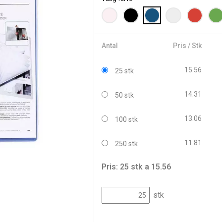
Antal
Pris / Stk
15.56
25 stk
14.31
50 stk
13.06
100 stk
11.81
250 stk
Pris: 25 stk a 15.56
stk