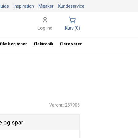
guide
Inspiration
Mærker
Kundeservice
Log ind
Kurv (0)
Blæk og toner
Elektronik
Flere varer
Varenr.: 257906
 og spar