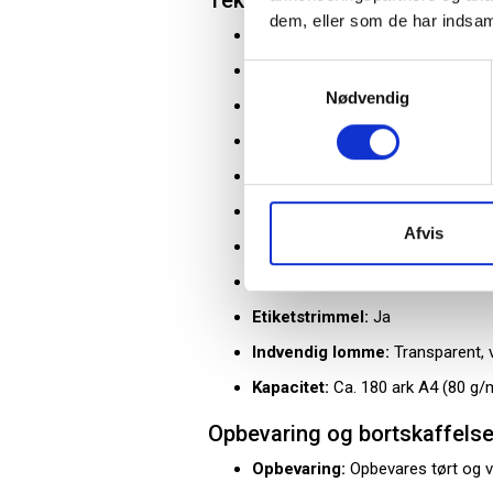
Tekniske specifikationer
dem, eller som de har indsaml
Produktbetegnelse:
Tilbudsma
Varemærke:
Durable
Samtykkevalg
Nødvendig
Serie:
Duraplus
Format:
A4+ (overstørrelse)
Materiale:
Miljøvenligt plast
Forside:
Klar, dobbelt transparen
Afvis
Bagside:
Blå
Dokumentfastholdelse:
Split og
Etiketstrimmel:
Ja
Indvendig lomme:
Transparent, 
Kapacitet:
Ca. 180 ark A4 (80 g/
Opbevaring og bortskaffels
Opbevaring:
Opbevares tørt og 