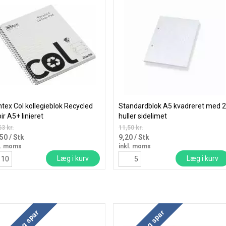
tex Col kollegieblok Recycled
Standardblok A5 kvadreret med 2
ir A5+ linieret
huller sidelimet
63 kr.
11,50 kr.
,50
/ Stk
9,20
/ Stk
l. moms
inkl. moms
Læg i kurv
Læg i kurv