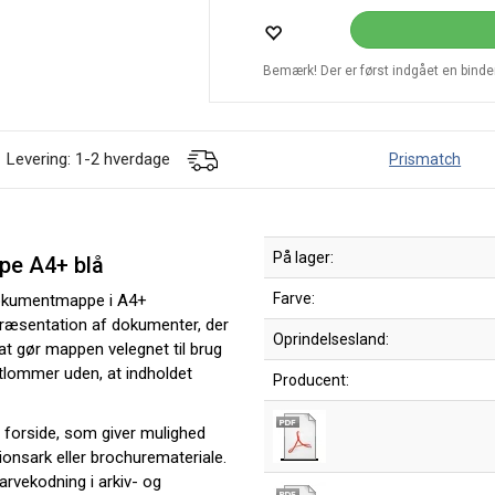
Bemærk! Der er først indgået en bindend
Levering: 1-2 hverdage
Prismatch
På lager:
pe A4+ blå
Farve:
dokumentmappe i A4+
g præsentation af dokumenter, der
Oprindelsesland:
at gør mappen velegnet til brug
stlommer uden, at indholdet
Producent:
t forside, som giver mulighed
ionsark eller brochuremateriale.
arvekodning i arkiv- og