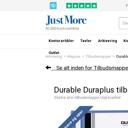
F
60.000 kontorartikler
Kontorartikler
Tavler
Arkivering
Ko
Outlet
>
>
>
Arkivering
Mapper
Tilbudsmapper
Durabl
Se alt inden for Tilbudsmappe
Durable Duraplus ti
Ekstra stor tilbudsmappe i høj kvalitet
Køb mere og spar