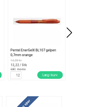
Pentel EnerGelX BL107 gelpen
Bantex Col kollegieblok
0,7mm orange
Svanemærket linieret
14,38 kr.
17,69 kr.
12,22
/ Stk
14,15
/ Stk
inkl. moms
inkl. moms
Læg i kurv
Læ