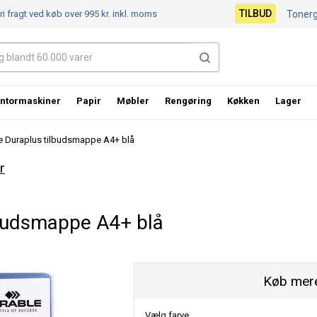
TILBUD
ri fragt ved køb over 995 kr.
inkl. moms
Toner
ntormaskiner
Papir
Møbler
Rengøring
Køkken
Lager
e Duraplus tilbudsmappe A4+ blå
r
lbudsmappe A4+ blå
Køb mere
Vælg farve