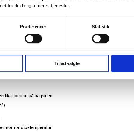
et fra din brug af deres tjenester.
ppe
Præferencer
Statistik
t
Tillad valgte
 overligger
vertikal lomme på bagsiden
m²)
e
ved normal stuetemperatur