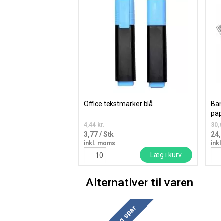
Office tekstmarker blå
Ban
pap
4,44 kr.
30,
3,77
/ Stk
24
inkl. moms
ink
Læg i kurv
Alternativer til varen