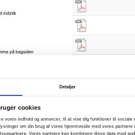
l indstik
lomme på bagsiden
, faneblade og registre
dokumentets forside
Detaljer
tholdelse af dokumenter
llede bilag
ruger cookies
se vores indhold og annoncer, til at vise dig funktioner til sociale
oplysninger om din brug af vores hjemmeside med vores partnere i
ysepartnere. Vores partnere kan kombinere disse data med andr