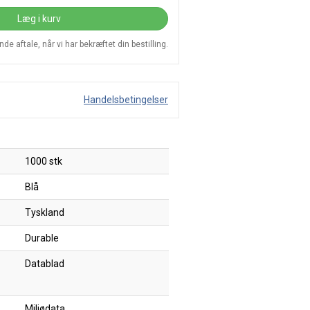
Læg i kurv
e aftale, når vi har bekræftet din bestilling.
Handelsbetingelser
1000 stk
Blå
Tyskland
Durable
Datablad
Miljødata