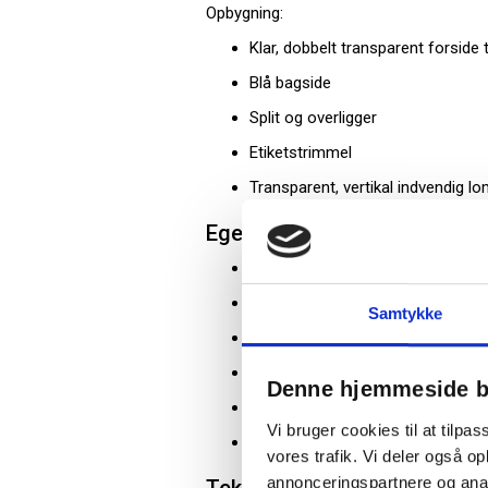
Opbygning:
Klar, dobbelt transparent forside ti
Blå bagside
Split og overligger
Etiketstrimmel
Transparent, vertikal indvendig 
Egenskaber og fordele
A4+ overstørrelse til plastlommer
Klar forside til præsentation af 
Samtykke
Split og overligger til sikker fas
Indvendig lomme til løse eller uhu
Denne hjemmeside b
Etiketstrimmel til identifikation
Vi bruger cookies til at tilpas
Fremstillet i miljøvenligt plast
vores trafik. Vi deler også 
annonceringspartnere og anal