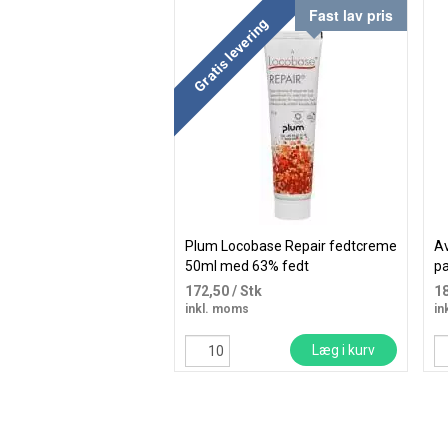
Fast lav pris
Gratis levering
Plum Locobase Repair fedtcreme
Av
50ml med 63% fedt
p
172,50
/ Stk
1
inkl. moms
in
Læg i kurv