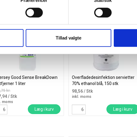
Præferencer
Statistik
Spar 15%
Tillad valgte
versey Good Sense BreakDown
Overfladedesinfektion servietter
tfjerner 1 liter
70% ethanol blå, 150 stk
,75 kr.
98,56
/ Stk
7,94
/ Stk
inkl. moms
l. moms
Læg i kurv
Læg i kurv