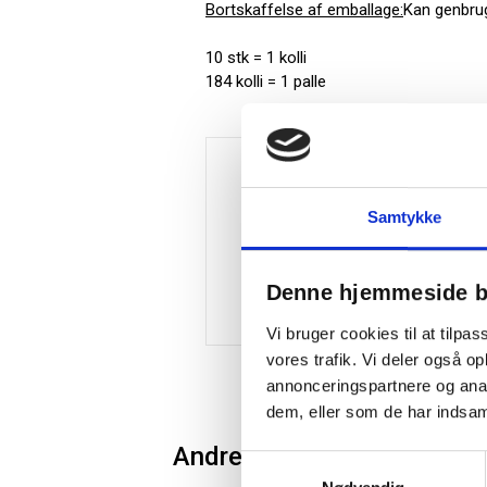
Bortskaffelse af emballage:
Kan genbrug
10 stk = 1 kolli
184 kolli = 1 palle
Samtykke
Denne hjemmeside b
Vi bruger cookies til at tilpas
vores trafik. Vi deler også 
annonceringspartnere og anal
dem, eller som de har indsaml
Andre kunder købte også
Samtykkevalg