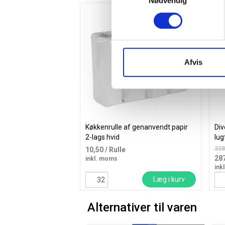
Nødvendig
Afvis
Køkkenrulle af genanvendt papir
Di
2-lags hvid
lug
338
10,50
/ Rulle
28
inkl. moms
ink
Læg i kurv
Alternativer til varen