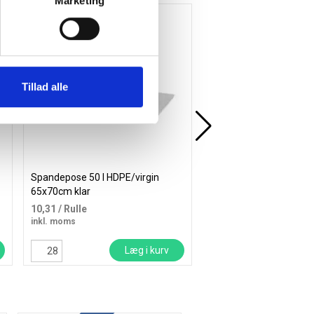
Marketing
Tillad alle
Spandepose 50 l HDPE/virgin
Spandepose neutral 50 
65x70cm klar
LDPE/virgin 60x85cm kl
10,31
/ Rulle
20,50
/ Rulle
inkl. moms
inkl. moms
Læg i kurv
Læ