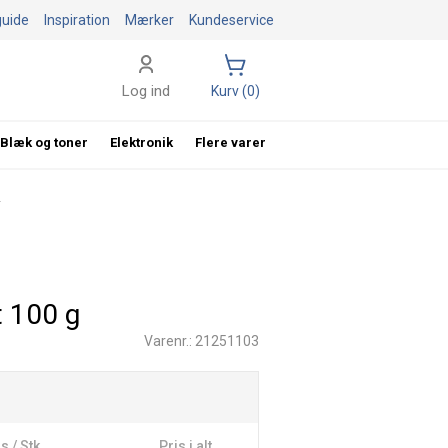
guide
Inspiration
Mærker
Kundeservice
Log ind
Kurv (0)
Blæk og toner
Elektronik
Flere varer
.
t 100 g
Varenr.: 21251103
s / Stk
Pris i alt