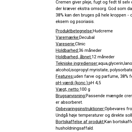
Cremen giver pleje, fugt og fedt til sel
der kræver ekstra omsorg. God som dagl
38% kan den bruges på hele kroppen - 
eksem og psoriasis.
Produktbetegnelse:
Hudcreme
Varemærke:
Decubal
Vareserie:
Clinic
Holdbarhed:
36 måneder
Holdbarhed, åbnet:
12 måneder
Tekniske ingredienser:
aqua,glycerin,lano
alcohol,isopropyl myristate, polysorbat
Features:
uden farve og parfume, 38% f
pH-værdi (konc.):
pH 4,5
Vægt, netto:
100 g
Brugsanvisning:
Passende mængde creme
er absorberet.
Opbevaringsinstruktioner:
Opbevares fros
Undgå høje temperaturer og direkte soll
Bortskaffelse af produkt:
Kan bortskaff
husholdningsaffald.