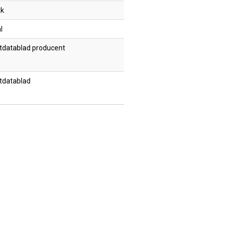
tk
l
tdatablad producent
tdatablad