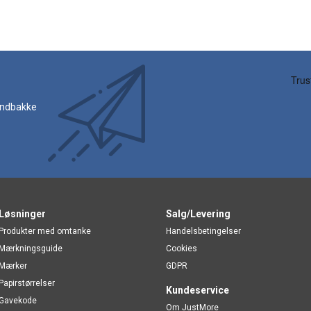
 indbakke
Løsninger
Salg/Levering
Produkter med omtanke
Handelsbetingelser
Mærkningsguide
Cookies
Mærker
GDPR
Papirstørrelser
Kundeservice
Gavekode
Om JustMore