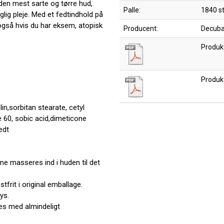
v den mest sarte og tørre hud,
Palle:
1840 s
ig pleje. Med et fedtindhold på
også hvis du har eksem, atopisk
Producent:
Decuba
Produk
Produk
lin,sorbitan stearate, cetyl
e 60, sobic acid,dimeticone
edt
 masseres ind i huden til det
tfrit i original emballage.
ys.
es med almindeligt