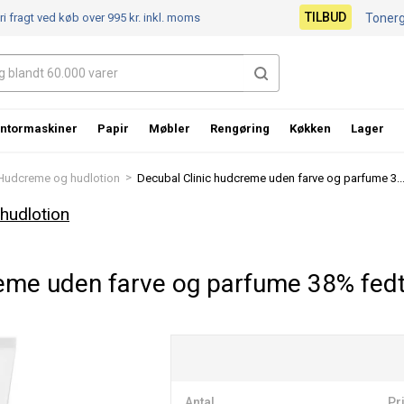
TILBUD
ri fragt ved køb over 995 kr.
inkl. moms
Toner
ntormaskiner
Papir
Møbler
Rengøring
Køkken
Lager
>
Hudcreme og hudlotion
Decubal Clinic hudcreme uden farve og parfume 3..
hudlotion
reme uden farve og parfume 38% fed
Antal
Pri