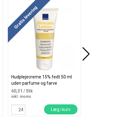
Køb mere og spar
Gratis levering
Hudplejecreme 15% fedt 50 ml
Hudplejecreme 25% fedt 
uden parfume og farve
farve og parfume 50ml
60,31
/ Stk
22,88
/ Stk
inkl. moms
inkl. moms
Læg i kurv
Læg i