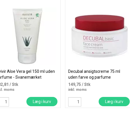
ivir Aloe Vera gel 150 ml uden
Decubal ansigtscreme 75 ml
arfume - Svanemærket
uden farve og parfume
82,81
/ Stk
149,75
/ Stk
kl. moms
inkl. moms
Læg i kurv
Læg i kurv