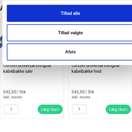
Andre kunder købte også
Tillad alle
Køb mere og spar
Køb mere og spar
Tillad valgte
Afvis
ConSet universal svingbar
ConSet universal svingbar
kabelbakke sølv
kabelbakke hvid
542,50
/ Stk
542,50
/ Stk
inkl. moms
inkl. moms
Læg i kurv
Læg i kurv