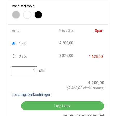
Vælg stel farve
Antal
Pris / Stk
Spar
4.200,00
1 stk
3.825,00
3 stk
1.125,00
stk
4.200,00
(
3.360,00
ekskl. moms)
Leveringsomkostninger
Læg i kurv
Bemærk! Der er først indgået