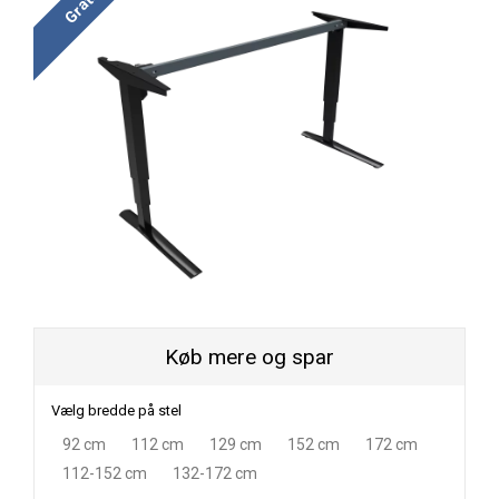
Køb mere og spar
Vælg bredde på stel
92 cm
112 cm
129 cm
152 cm
172 cm
112-152 cm
132-172 cm