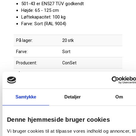
501-43 er EN527 TÜV godkendt
Højde: 65 - 125 cm
Løftekapacitet: 100 kg
Farve: Sort (RAL 9004)
På lager:
20 stk
Farve:
Sort
Producent:
ConSet
Højde
Max belastning
Samtykke
Detaljer
Om
Stelfarve
Denne hjemmeside bruger cookies
Vi bruger cookies til at tilpasse vores indhold og annoncer, til
Størrelse