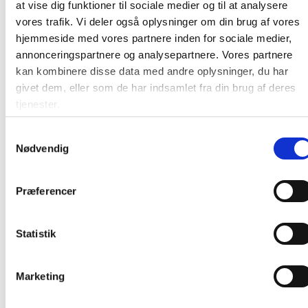
at vise dig funktioner til sociale medier og til at analysere
vores trafik. Vi deler også oplysninger om din brug af vores
hjemmeside med vores partnere inden for sociale medier,
Rohs
annonceringspartnere og analysepartnere. Vores partnere
kan kombinere disse data med andre oplysninger, du har
Samlevejledning
givet dem, eller som de har indsamlet fra din brug af deres
tjenester.
Teknisktegning stel
Samtykkevalg
Nødvendig
Teknisktegning stel
Præferencer
Samling af stel
Statistik
Marketing