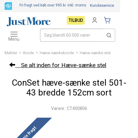
Fri fragt ved køb over 995 kr.
inkl. moms
Kundeservice
TILBUD
Toggle
navigation
Menu
>
>
>
Møbler
Borde
Hæve-sænkeborde
Hæve-sænke stel
Se alt inden for Hæve-sænke stel
ConSet hæve-sænke stel 501-
43 bredde 152cm sort
Varenr.: CT400806
Gratis fragt