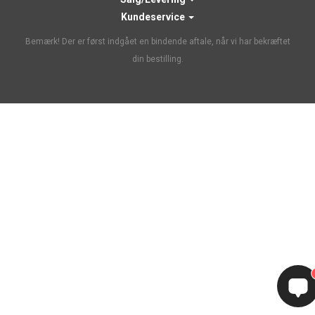
Kundeservice
Bemærk! Der er først indgået en bindende aftale, når vi har bekræftet
din bestilling.