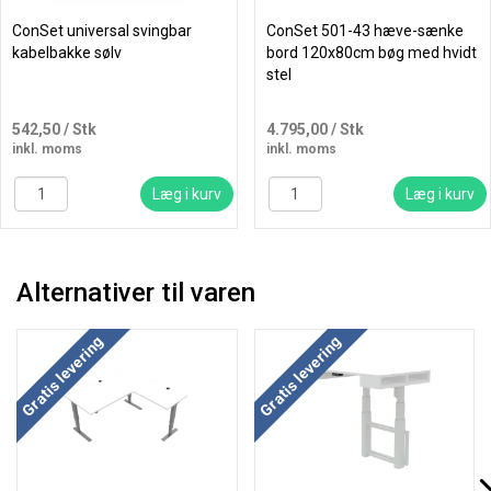
ConSet universal svingbar
ConSet 501-43 hæve-sænke
kabelbakke sølv
bord 120x80cm bøg med hvidt
stel
542,50
/ Stk
4.795,00
/ Stk
inkl. moms
inkl. moms
Læg i kurv
Læg i kurv
Alternativer til varen
Køb mere og spar
Gratis levering
Gratis levering