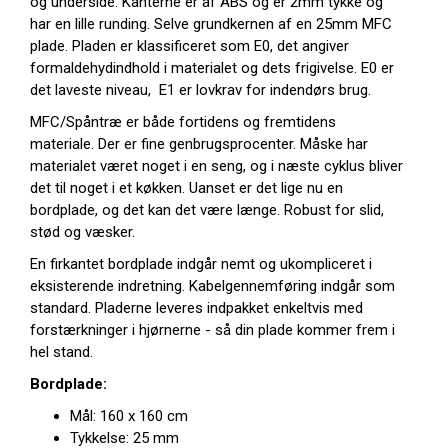
og underside. Kanterne er af ABS og er 2mm tykke og
har en lille runding. Selve grundkernen af en 25mm MFC
plade. Pladen er klassificeret som E0, det angiver
formaldehydindhold i materialet og dets frigivelse. E0 er
det laveste niveau, E1 er lovkrav for indendørs brug.
MFC/Spåntræ er både fortidens og fremtidens
materiale. Der er fine genbrugsprocenter. Måske har
materialet været noget i en seng, og i næste cyklus bliver
det til noget i et køkken. Uanset er det lige nu en
bordplade, og det kan det være længe. Robust for slid,
stød og væsker.
En firkantet bordplade indgår nemt og ukompliceret i
eksisterende indretning. Kabelgennemføring indgår som
standard. Pladerne leveres indpakket enkeltvis med
forstærkninger i hjørnerne - så din plade kommer frem i
hel stand.
Bordplade:
Mål: 160 x 160 cm
Tykkelse: 25 mm