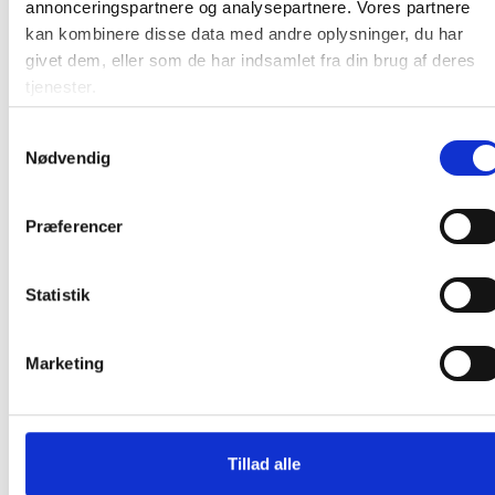
annonceringspartnere og analysepartnere. Vores partnere
kan kombinere disse data med andre oplysninger, du har
Stelfarve
givet dem, eller som de har indsamlet fra din brug af deres
tjenester.
Bordpladehøjde
Samtykkevalg
Nødvendig
Størrelse
Præferencer
Rohs
Statistik
Samlevejledning
Marketing
Teknisktegning bordplade
Tillad alle
Teknisktegning bordplade