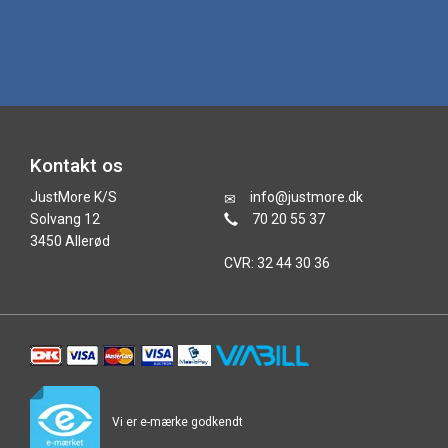
Kontakt os
JustMore K/S
info@justmore.dk
Solvang 12
70 20 55 37
3450 Allerød
CVR: 32 44 30 36
Vi er e-mærke godkendt