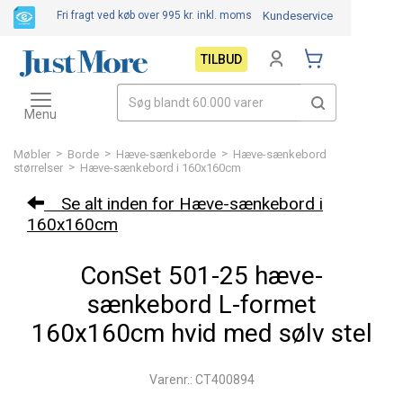
Fri fragt ved køb over 995 kr.
inkl. moms
Kundeservice
TILBUD
Toggle
navigation
Menu
>
>
>
Møbler
Borde
Hæve-sænkeborde
Hæve-sænkebord
>
størrelser
Hæve-sænkebord i 160x160cm
Se alt inden for Hæve-sænkebord i
160x160cm
ConSet 501-25 hæve-
sænkebord L-formet
160x160cm hvid med sølv stel
Varenr.: CT400894