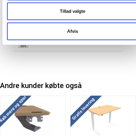
Tillad valgte
Bordplade Dokumentaion
Afvis
Samling af stel
Andre kunder købte også
Køb mere og spar
Gratis levering