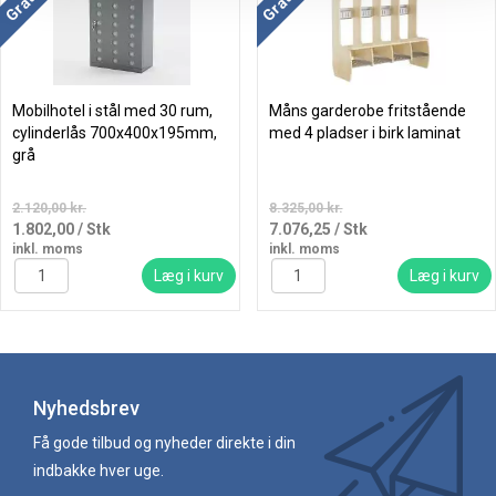
Mobilhotel i stål med 30 rum,
Måns garderobe fritstående
cylinderlås 700x400x195mm,
med 4 pladser i birk laminat
grå
2.120,00 kr.
8.325,00 kr.
1.802,00
/ Stk
7.076,25
/ Stk
inkl. moms
inkl. moms
Læg i kurv
Læg i kurv
Nyhedsbrev
Få gode tilbud og nyheder direkte i din
indbakke hver uge.