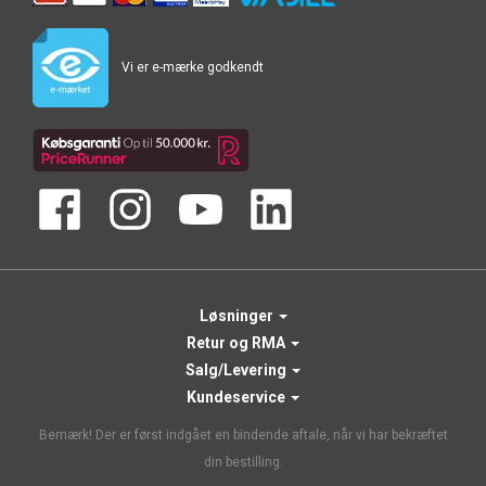
Vi er e-mærke godkendt
Løsninger
Retur og RMA
Salg/Levering
Kundeservice
Bemærk! Der er først indgået en bindende aftale, når vi har bekræftet
din bestilling.