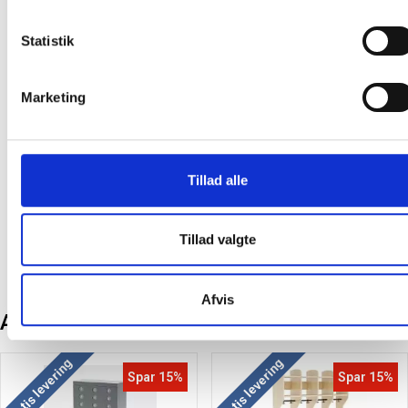
til både produktion og bæredygtighed.
Kvadratisk kantinebord
Statistik
Bordplade: Grå laminat
Understel: Alugrå RAL 9006
Størrelse: (BxD) 600 x 600 mm
Marketing
Højde: 500 mm
Certifikat: Möbelfakta
Design: Anders Ekgren
Tillad alle
Producent:
Form o Miljö
Tillad valgte
Afvis
Andre kunder købte også
Gratis levering
Gratis levering
Spar 15%
Spar 15%