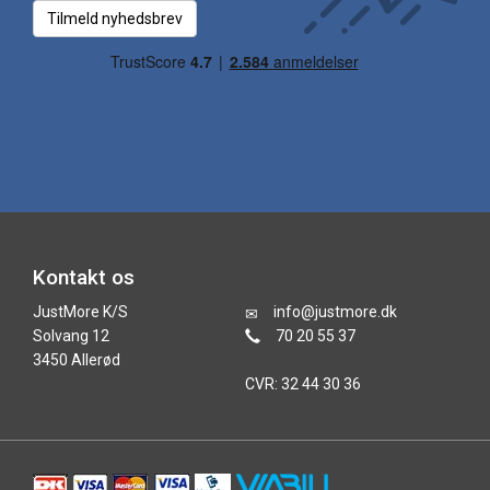
Tilmeld nyhedsbrev
Kontakt os
JustMore K/S
info@justmore.dk
Solvang 12
70 20 55 37
3450 Allerød
CVR: 32 44 30 36