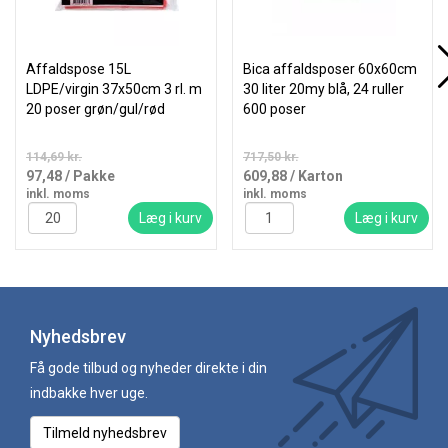
Affaldspose 15L
Bica affaldsposer 60x60cm
LDPE/virgin 37x50cm 3 rl. m
30 liter 20my blå, 24 ruller
20 poser grøn/gul/rød
600 poser
114,69 kr.
717,50 kr.
97,48
/ Pakke
609,88
/ Karton
inkl. moms
inkl. moms
Læg i kurv
Læg i kurv
Nyhedsbrev
Få gode tilbud og nyheder direkte i din
indbakke hver uge.
Tilmeld nyhedsbrev