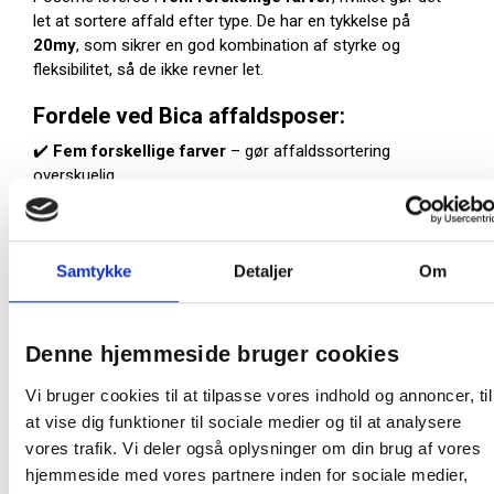
let at sortere affald efter type. De har en tykkelse på
20my
, som sikrer en god kombination af styrke og
fleksibilitet, så de ikke revner let.
Fordele ved Bica affaldsposer:
✔️
Fem forskellige farver
– gør affaldssortering
overskuelig
✔️
Holdbar kvalitet
– mindsker risikoen for lækage
✔️
Velegnet til 25 liters skraldespande
– passer til de
fleste behov
Samtykke
Detaljer
Om
✔️
Pakke med 24 ruller
– sikrer en god lagerbeholdning
Disse affaldsposer er ideelle til miljøbevidste
virksomheder, institutioner og private, der ønsker en
Denne hjemmeside bruger cookies
nemmere affaldssortering.
Karton: 24 ruller af hver 25 poser, total 600 poser.
Vi bruger cookies til at tilpasse vores indhold og annoncer, til
at vise dig funktioner til sociale medier og til at analysere
Mål: 50 x 60 cm
vores trafik. Vi deler også oplysninger om din brug af vores
20 my
hjemmeside med vores partnere inden for sociale medier,
25 liters poser