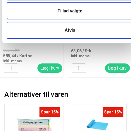
Tillad valgte
Bica affaldsposer 50x60cm 25
Piktogram 12x12cm
Afvis
liter 20my grøn, 24 ruller
selvklæbende folie med tekst,
HÅRD PLAST
688,75 kr.
63,06
/ Stk
585,44
/ Karton
inkl. moms
inkl. moms
Læg i kurv
Læg i kurv
Alternativer til varen
Spar 15%
Spar 15%