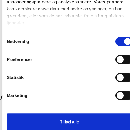
25 poser på hver rulle
annonceringspartnere og analysepartnere. Vores partnere
Indhold: 24 ruller i hver karton
kan kombinere disse data med andre oplysninger, du har
Farve: Lilla
givet dem, eller som de har indsamlet fra din brug af deres
tjenester.
Farve:
Lilla
Samtykkevalg
Producent:
Bica
Nødvendig
Produktdatablad
Præferencer
Statistik
Marketing
Andre kunder købte også
Spar 15%
Tillad alle