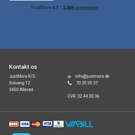
Kontakt os
JustMore K/S
info@justmore.dk
Solvang 12
70 20 55 37
3450 Allerød
CVR: 32 44 30 36