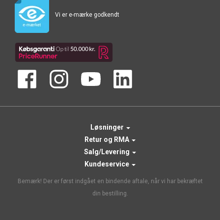
Vi er e-mærke godkendt
Løsninger
Retur og RMA
Salg/Levering
Kundeservice
Bemærk! Der er først indgået en bindende aftale, når vi har bekræftet
din bestilling.