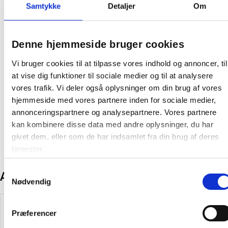
Samtykke
Detaljer
Om
Afrundede kanter
Robust
Bredde: 1000 mm
Antal pladser: 4
Denne hjemmeside bruger cookies
Rumbredde: 250 mm
Farve: Hvid RAL 9010
Vi bruger cookies til at tilpasse vores indhold og annoncer, til
at vise dig funktioner til sociale medier og til at analysere
vores trafik. Vi deler også oplysninger om din brug af vores
Farve:
Hvid
hjemmeside med vores partnere inden for sociale medier,
Producent:
Sonesson
annonceringspartnere og analysepartnere. Vores partnere
kan kombinere disse data med andre oplysninger, du har
givet dem, eller som de har indsamlet fra din brug af deres
tjenester.
Samtykkevalg
Andre kunder købte også
Nødvendig
Gratis levering
Spar 15%
Præferencer