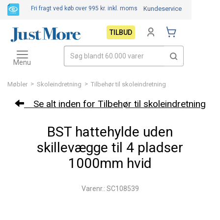
Fri fragt ved køb over 995 kr.
inkl. moms
Kundeservice
TILBUD
Toggle
navigation
Menu
>
>
Møbler
Skoleindretning
Tilbehør til skoleindretning
Se alt inden for Tilbehør til skoleindretning
BST hattehylde uden
skillevægge til 4 pladser
1000mm hvid
Varenr.: SC108539