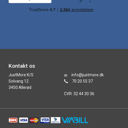
Kontakt os
JustMore K/S
info@justmore.dk
Solvang 12
70 20 55 37
3450 Allerød
CVR: 32 44 30 36