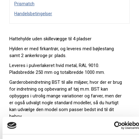
Prismatch
Handelsbetingelser
Hattehylde uden skillevægge til 4 pladser
Hylden er med firkantrør, og leveres med bøjlestang
samt 2 ankerkroge pr. plads.
Leveres i pulverlakeret hvid metal, RAL 9010.
Pladsbredde 250 mm og totalbredde 1000 mm.
Garderobeindretning BST til alle miljøer, hvor der er brug
for indretning og opbevaring af tøj m.m. BST kan
opbygges i utrolig mange variationer og farver, men der
er også udvalgt nogle standard modeller, så du hurtigt
kan udvælge den model som passer bedst ind til dit
behov.
Ved brug af BST garderobeindretning i stål og laminat, er
du sikret en langtidsholdbar løsning.