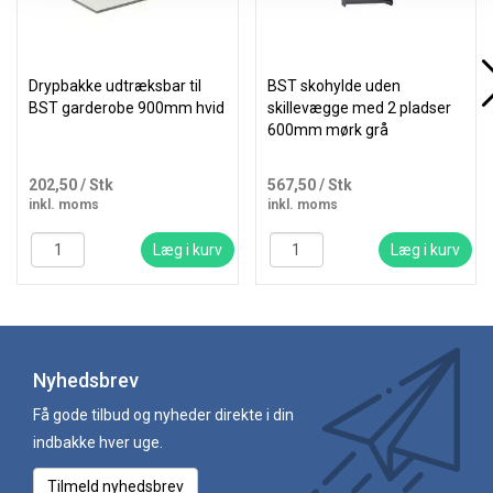
Drypbakke udtræksbar til
BST skohylde uden
BST garderobe 900mm hvid
skillevægge med 2 pladser
600mm mørk grå
202,50
/ Stk
567,50
/ Stk
inkl. moms
inkl. moms
Læg i kurv
Læg i kurv
Nyhedsbrev
Få gode tilbud og nyheder direkte i din
indbakke hver uge.
Tilmeld nyhedsbrev