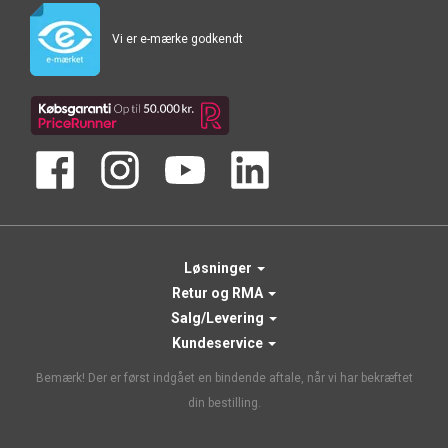
Vi er e-mærke godkendt
Løsninger
Retur og RMA
Salg/Levering
Kundeservice
Bemærk! Der er først indgået en bindende aftale, når vi har bekræftet
din bestilling.