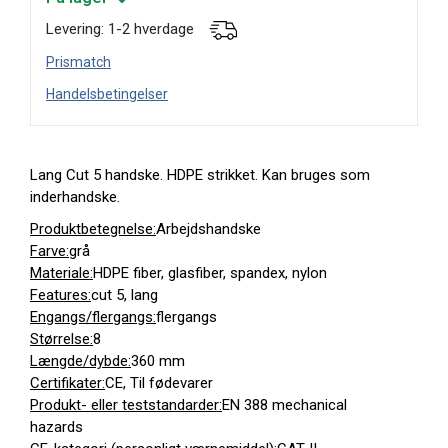
Levering: 1-2 hverdage
Prismatch
Handelsbetingelser
Lang Cut 5 handske. HDPE strikket. Kan bruges som
inderhandske.
Produktbetegnelse:
Arbejdshandske
Farve:
grå
Materiale:
HDPE fiber, glasfiber, spandex, nylon
Features:
cut 5, lang
Engangs/flergangs:
flergangs
Størrelse:
8
Længde/dybde:
360 mm
Certifikater:
CE, Til fødevarer
Produkt- eller teststandarder:
EN 388 mechanical
hazards