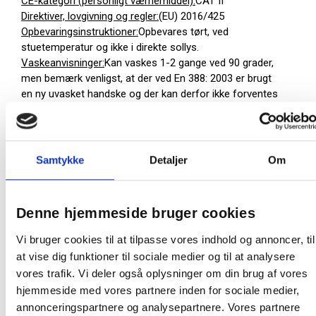
CE-kategori (personligt værnemiddel):
CAT II
Direktiver, lovgivning og regler:
(EU) 2016/425
Opbevaringsinstruktioner:
Opbevares tørt, ved
stuetemperatur og ikke i direkte sollys.
Vaskeanvisninger:
Kan vaskes 1-2 gange ved 90 grader,
men bemærk venligst, at der ved En 388: 2003 er brugt
en ny uvasket handske og der kan derfor ikke forventes
samme ydeevne.
Sikkerhedsforskrifter og advarsler:
Hvis produktet er
beskadiget, yder det ikke optimal beskyttelse og derfor
skal det kasseres. Anvend aldrig et beskadiget produkt.
Samtykke
Detaljer
Om
Ved tvivlspørgsmål – kontakt leverandøren.
Bortskaffelse af produkt:
Kan bortskaffes med
almindeligt husholdningsaffald.
Denne hjemmeside bruger cookies
Bortskaffelse af emballage:
Kan genbruges eller
forbrændes.
Vi bruger cookies til at tilpasse vores indhold og annoncer, til
at vise dig funktioner til sociale medier og til at analysere
12 par = 1 pakke
vores trafik. Vi deler også oplysninger om din brug af vores
12 pakker = 1 kolli
hjemmeside med vores partnere inden for sociale medier,
annonceringspartnere og analysepartnere. Vores partnere