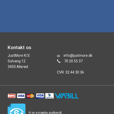
Kontakt os
JustMore K/S
info@justmore.dk
Solvang 12
70 20 55 37
3450 Allerød
CVR: 32 44 30 36
Vi er e-mærke godkendt