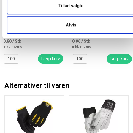
Tillad valgte
Nitrilhandske Safe Light
Nitrilhandsker Classic
pudderfri M sort
Sensitive pudderfri M sort
Afvis
0,80
/ Stk
0,96
/ Stk
inkl. moms
inkl. moms
Læg i kurv
Læg i kurv
Alternativer til varen