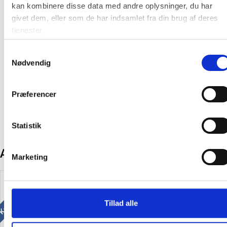
Farve:
Grå
kan kombinere disse data med andre oplysninger, du har
givet dem, eller som de har indsamlet fra din brug af deres
Producent:
Øvrige
tjenester.
Fødevaresikkerhedsdatablad
Samtykkevalg
Nødvendig
Produktdatablad
Præferencer
Statistik
Andre kunder købte også
Marketing
Køb mere og spar
Tillad alle