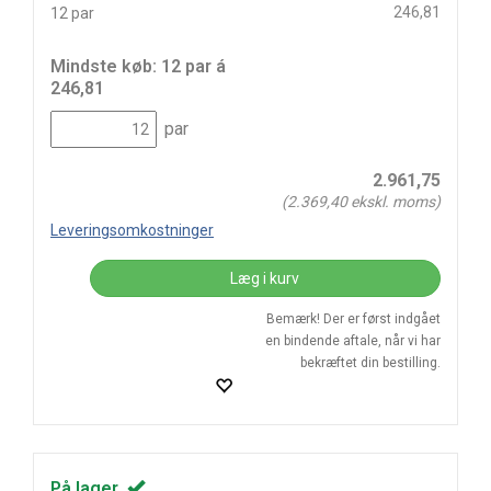
246,81
12 par
Mindste køb: 12 par á
246,81
par
2.961,75
(
2.369,40
ekskl. moms)
Leveringsomkostninger
Læg i kurv
Bemærk! Der er først indgået
en bindende aftale, når vi har
bekræftet din bestilling.
På lager