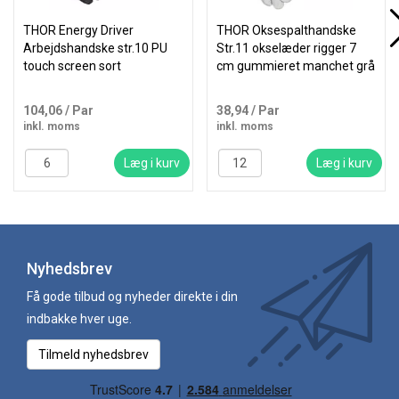
THOR Energy Driver
THOR Oksespalthandske
Arbejdshandske str.10 PU
Str.11 okselæder rigger 7
touch screen sort
cm gummieret manchet grå
104,06
/ Par
38,94
/ Par
inkl. moms
inkl. moms
Læg i kurv
Læg i kurv
Nyhedsbrev
Få gode tilbud og nyheder direkte i din
indbakke hver uge.
Tilmeld nyhedsbrev