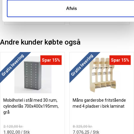
14,15
/ Stk
inkl. moms
Afvis
inkl. moms
Læg i kurv
Læg i kurv
Andre kunder købte også
Gratis levering
Gratis levering
Spar 15%
Spar 15%
Mobilhotel i stål med 30 rum,
Måns garderobe fritstående
cylinderlås 700x400x195mm,
med 4 pladser i birk laminat
grå
2.120,00 kr.
8.325,00 kr.
1.802,00
/ Stk
7.076,25
/ Stk