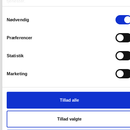
tjenester.
Samtykkevalg
Nødvendig
Præferencer
Andre kunder købte også
Statistik
Køb mere og spar
Spar 20%
Marketing
Tillad alle
Bantex Col kollegieblok A4
Office forsendelsesposer PE
Svanemærket linieret
A3 340x420mm hvid
Tillad valgte
17,69 kr.
1,31
/ Stk