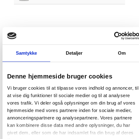
Relaterede produkter
Spar 15%
Samtykke
Detaljer
Om
Gratis fragt
Denne hjemmeside bruger cookies
Adde hattehylde 750mm med 10 kroge i
Vi bruger cookies til at tilpasse vores indhold og annoncer, til
massiv birk og mørkgrå metal
at vise dig funktioner til sociale medier og til at analysere
vores trafik. Vi deler også oplysninger om din brug af vores
hjemmeside med vores partnere inden for sociale medier,
1.556,56 / stk
annonceringspartnere og analysepartnere. Vores partnere
kan kombinere disse data med andre oplysninger, du har
Læg i kurv
stk
givet dem, eller som de har indsamlet fra din brug af deres