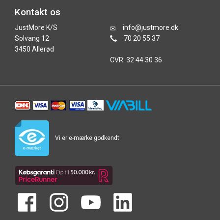
Kontakt os
JustMore K/S
info@justmore.dk
Solvang 12
70 20 55 37
3450 Allerød
CVR: 32 44 30 36
Vi er e-mærke godkendt