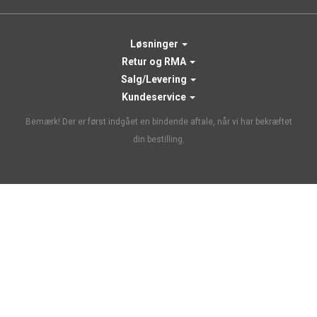
Løsninger
Retur og RMA
Salg/Levering
Kundeservice
Bemærk! Der er først indgået en bindende aftale, når vi har bekræftet
din bestilling.