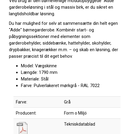
Ved brug af den børnevenlige modulopbyggede "Adde"
garderobeløsning i stål og massiv birk, er du sikret en
langtidsholdbar løsning.
Du har mulighed for selv at sammensætte din helt egen
"Adde" børnegarderobe. Kombinér start- og
påbygningssektioner med elementer som
garderobehylder, siddebænke, hattehylder, skohylder,
drypbakker, knagerækker m.m. – og skab en løsning, der
passer præcist til dit eget behov.
Model: Vægskinne
Længde: 1790 mm
Materiale: Stål
Farve: Pulverlakeret mørkgrå - RAL 7022
Farve:
Grå
Producent:
Form o Miljö
Tekniskdatablad