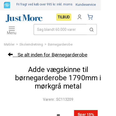
Fri fragt ved køb over 995 kr.
inkl. moms
Kundeservice
TILBUD
Toggle
navigation
Menu
>
>
Møbler
Skoleindretning
Børnegarderobe
Se alt inden for Børnegarderobe
Adde vægskinne til
børnegarderobe 1790mm i
mørkgrå metal
Varenr.: SC113209
Spar 15%