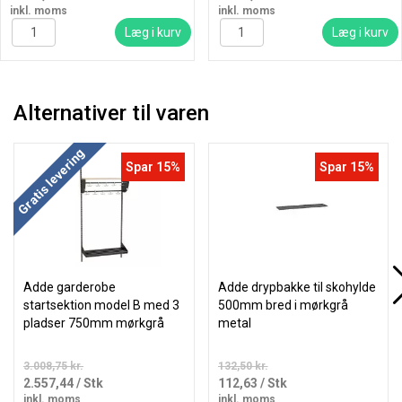
inkl. moms
inkl. moms
Læg i kurv
Læg i kurv
Alternativer til varen
Gratis levering
Spar 15%
Spar 15%
Adde garderobe
Adde drypbakke til skohylde
startsektion model B med 3
500mm bred i mørkgrå
pladser 750mm mørkgrå
metal
3.008,75 kr.
132,50 kr.
2.557,44
/ Stk
112,63
/ Stk
inkl. moms
inkl. moms