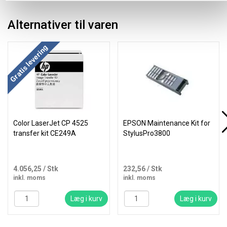
Alternativer til varen
Gratis levering
Color LaserJet CP 4525
EPSON Maintenance Kit for
transfer kit CE249A
StylusPro3800
4.056,25
/ Stk
232,56
/ Stk
inkl. moms
inkl. moms
Læg i kurv
Læg i kurv