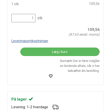
109,56
1 stk
stk
109,56
(
87,65
ekskl. moms)
Leveringsomkostninger
Læg i kurv
Bemærk! Der er først indgået
en bindende aftale, når vi har
bekræftet din bestilling.
På lager
Levering: 1-2 hverdage