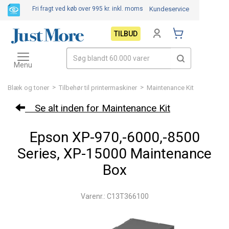
Fri fragt ved køb over 995 kr.
inkl. moms
Kundeservice
TILBUD
Toggle
navigation
Menu
>
>
Blæk og toner
Tilbehør til printermaskiner
Maintenance Kit
Se alt inden for Maintenance Kit
Epson XP-970,-6000,-8500
Series, XP-15000 Maintenance
Box
Varenr.: C13T366100