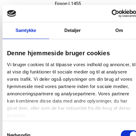
Epson L1455
Epson Expression Home XP-
8605, XP-8606
Epson Expression Home HD XP-
Samtykke
15000
Detaljer
Om
Epson Expression Photo HD XP-
15000, XP-8500, XP-8500 Small-
Kompatibel med:
in-One, XP-8505, XP-970, XP-970
Denne hjemmeside bruger cookies
Small-in-One
Epson Expression Premium XP-
Vi bruger cookies til at tilpasse vores indhold og annoncer, til
6000, XP-6005, XP-6100, XP-6105
at vise dig funktioner til sociale medier og til at analysere
Epson WorkForce WF-3010DW,
vores trafik. Vi deler også oplysninger om din brug af vores
WF-3520DWF, WF-3530DTWF,
hjemmeside med vores partnere inden for sociale medier,
WF-3540DTWF, WF-7210
annonceringspartnere og analysepartnere. Vores partnere
kan kombinere disse data med andre oplysninger, du har
På lager:
112 stk
givet dem, eller som de har indsamlet fra din brug af deres
tjenester.
Producent:
Epson
Samtykkevalg
Nødvendig