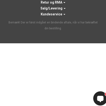
Retur og RMA
Salg/Levering
Kundeservice
Bemærk! Der er først indgået en bindende aftale, når vi har bekræftet
din bestilling.