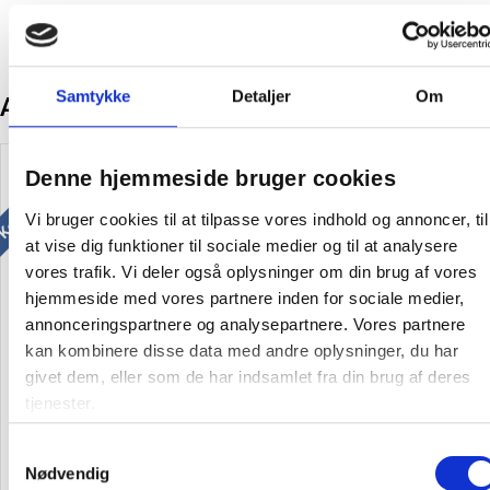
Samtykke
Detaljer
Om
Andre kunder købte også
Køb mere og spar
Denne hjemmeside bruger cookies
Vi bruger cookies til at tilpasse vores indhold og annoncer, til
at vise dig funktioner til sociale medier og til at analysere
vores trafik. Vi deler også oplysninger om din brug af vores
hjemmeside med vores partnere inden for sociale medier,
Cremesæbe uden farve og
Salvequick Plaster tekstil
annonceringspartnere og analysepartnere. Vores partnere
parfume Svanemærket
allergitestede refill 6x45stk
kan kombinere disse data med andre oplysninger, du har
5000ml
givet dem, eller som de har indsamlet fra din brug af deres
tjenester.
138,38
/ Stk
46,31
/ Stk
inkl. moms
inkl. moms
Samtykkevalg
Nødvendig
Læg i kurv
Læg i kurv