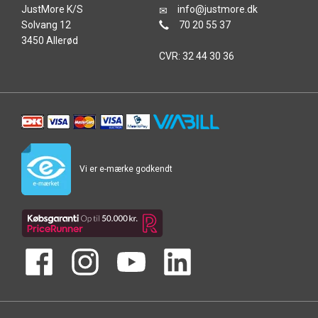
JustMore K/S
info@justmore.dk
Solvang 12
70 20 55 37
3450 Allerød
CVR: 32 44 30 36
Vi er e-mærke godkendt