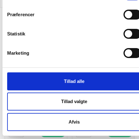
Præferencer
Alternativer til varen
Statistik
Køb mere og spar
Gratis levering
Marketing
Tillad alle
ADA Cosmetics
Sæbeholder til 2 flasker
EcoEssential barber kit
vægophæng i sort rustfrit
stål
Tillad valgte
18,63
/ Stk
140,00
/ Stk
inkl. moms
inkl. moms
Afvis
Læg i kurv
Læg i kurv