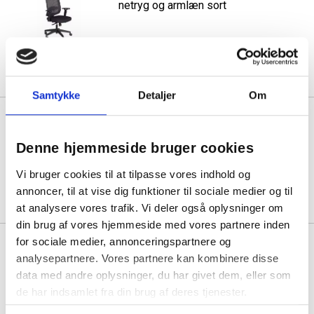
netryg og armlæn sort
1 stk á 3.235,00
Samtykke
Detaljer
Om
Armlæn højdejusterbart til Strike
2200
Denne hjemmeside bruger cookies
1 stk á 975,00
Vi bruger cookies til at tilpasse vores indhold og
annoncer, til at vise dig funktioner til sociale medier og til
at analysere vores trafik. Vi deler også oplysninger om
din brug af vores hjemmeside med vores partnere inden
for sociale medier, annonceringspartnere og
Team 2700 Classic kontorstol
uden armlæn sort
analysepartnere. Vores partnere kan kombinere disse
data med andre oplysninger, du har givet dem, eller som
de har indsamlet fra din brug af deres tjenester.
1 stk á 4.495,00