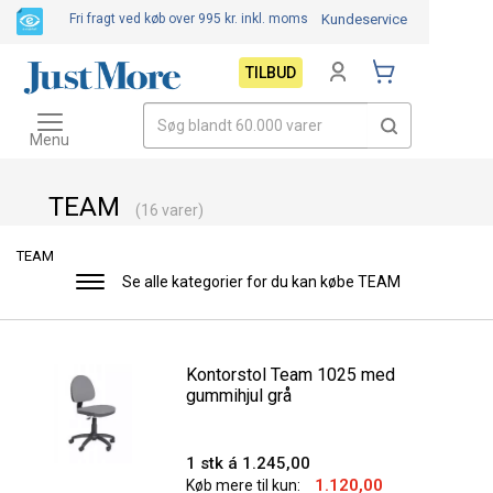
Fri fragt ved køb over 995 kr.
inkl. moms
Kundeservice
TILBUD
Toggle
navigation
Menu
TEAM
(16 varer)
TEAM
Se alle kategorier for du kan købe TEAM
Toggle
navigation
Kontorstol Team 1025 med
gummihjul grå
1 stk á 1.245,00
1.120,00
Køb mere til kun: