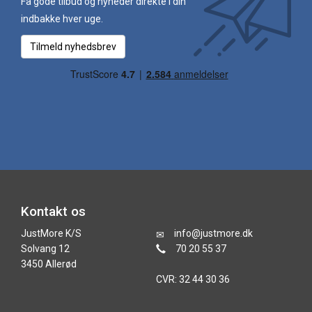
Få gode tilbud og nyheder direkte i din
indbakke hver uge.
Tilmeld nyhedsbrev
Kontakt os
JustMore K/S
info@justmore.dk
Solvang 12
70 20 55 37
3450 Allerød
CVR: 32 44 30 36