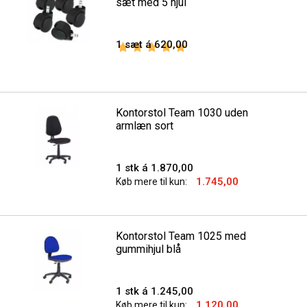
sæt med 5 hjul
1 sæt á 620,00
Vurdering:
5.0 ud af 5 stjerner
Kontorstol Team 1030 uden
armlæn sort
1 stk á 1.870,00
1.745,00
Køb mere til kun:
Kontorstol Team 1025 med
gummihjul blå
1 stk á 1.245,00
1.120,00
Køb mere til kun: