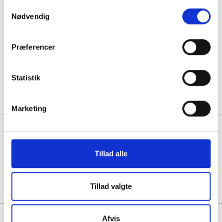
Samtykkevalg
Nødvendig
Armlæn højdejusterbart til Team
Præferencer
1030
Statistik
1 stk á 557,50
Marketing
Armlæn højde og sideværts
justerbar 2705
Tillad alle
1 stk á 995,00
Tillad valgte
Armlæn til Team Iris 2011,
Afvis