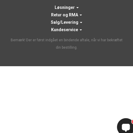
Løsninger
Retur og RMA
Salg/Levering
Kundeservice
Bemærk! Der er først indgået en bindende aftale, når vi har bekræftet
din bestilling.