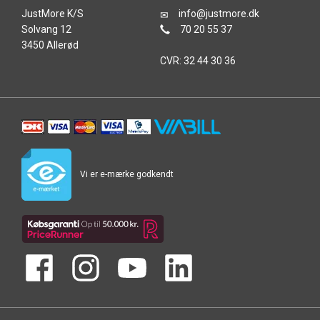
JustMore K/S
info@justmore.dk
Solvang 12
70 20 55 37
3450 Allerød
CVR: 32 44 30 36
Vi er e-mærke godkendt