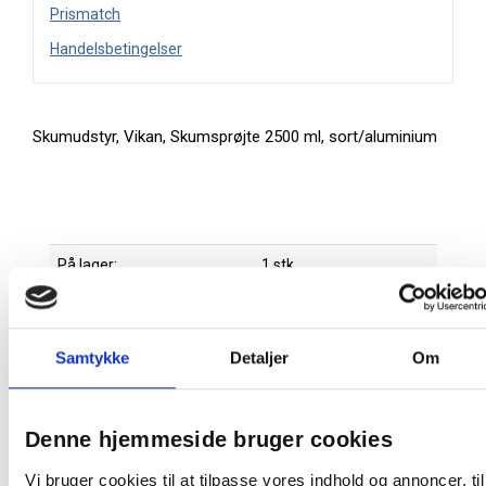
Prismatch
Handelsbetingelser
Skumudstyr, Vikan, Skumsprøjte 2500 ml, sort/aluminium
På lager:
1 stk
Farve:
Sort/Alumini
Oprindelsesland:
Taiwan
Samtykke
Detaljer
Om
Producent:
Nito
Produktdatablad
Denne hjemmeside bruger cookies
Vi bruger cookies til at tilpasse vores indhold og annoncer, til