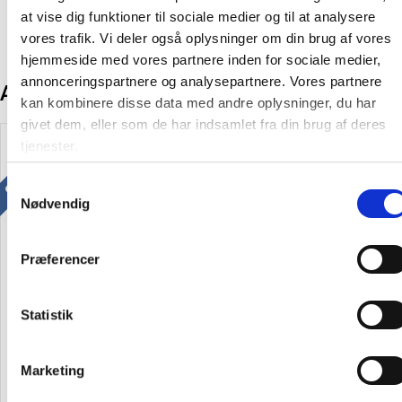
at vise dig funktioner til sociale medier og til at analysere
vores trafik. Vi deler også oplysninger om din brug af vores
hjemmeside med vores partnere inden for sociale medier,
annonceringspartnere og analysepartnere. Vores partnere
Andre kunder købte også
kan kombinere disse data med andre oplysninger, du har
givet dem, eller som de har indsamlet fra din brug af deres
Køb mere og spar
Gratis levering
tjenester.
Samtykkevalg
Nødvendig
Præferencer
aLTI væghængt stålreol
Webshopkasse med tearstrip
2000x900x300mm
og tape 430x310x250mm
startsektion, hvid
brun
Statistik
1.630,00
/ Stk
27,31
/ Stk
inkl. moms
inkl. moms
Marketing
Læg i kurv
Læg i kurv