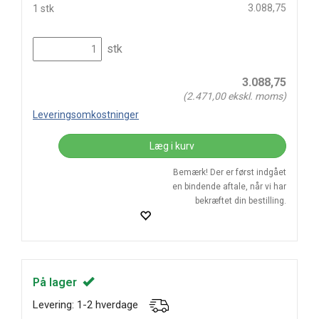
3.088,75
1 stk
stk
3.088,75
(
2.471,00
ekskl. moms)
Leveringsomkostninger
Læg i kurv
Bemærk! Der er først indgået
en bindende aftale, når vi har
bekræftet din bestilling.
På lager
Levering: 1-2 hverdage