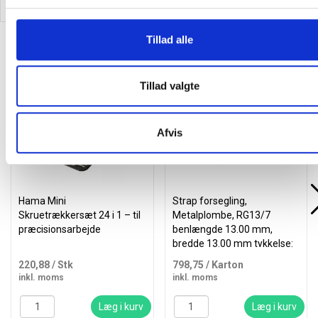
Tillad alle
Alternativer til varen
Tillad valgte
Afvis
Hama Mini
Strap forsegling,
Skruetrækkersæt 24 i 1 – til
Metalplombe, RG13/7
præcisionsarbejde
benlængde 13.00 mm,
bredde 13.00 mm tykkelse:
3.000 mm, metal,
220,88
/ Stk
798,75
/ Karton
inkl. moms
inkl. moms
Læg i kurv
Læg i kurv