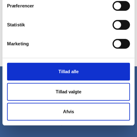
signalerer eksklusivitet og er i flot design. Du kan vælge om du
Præferencer
ønsker en håndsprit dispenser som gulvstander eller med
vægbeslag. De fås i forskellige farver, så de passer til dit interiør.
Der er en justerbar dosering, du får livtidsgaranti på de
Statistik
elektroniske komponenter og dispenseren er berøringsfri.
Håndspritten er med økologiske ingredienser og på 80% alcohol
med aloe vera og glycerin, så hænderne ikke tørrer ud.
Marketing
Tillad alle
Nyhedsbrev
Få gode tilbud og nyheder direkte i din
Tillad valgte
indbakke hver uge.
Tilmeld nyhedsbrev
Afvis