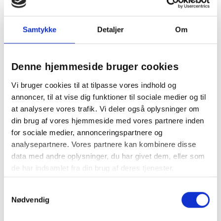
Samtykke
Detaljer
Om
1
Denne hjemmeside bruger cookies
Vi bruger cookies til at tilpasse vores indhold og
annoncer, til at vise dig funktioner til sociale medier og til
at analysere vores trafik. Vi deler også oplysninger om
din brug af vores hjemmeside med vores partnere inden
for sociale medier, annonceringspartnere og
analysepartnere. Vores partnere kan kombinere disse
Berøringsfri håndspritdispenser i lækkert dansk
data med andre oplysninger, du har givet dem, eller som
design fra Serumony
de har indsamlet fra din brug af deres tjenester.
Serumony er et 100% dansk brand, der er designet til at gøre
håndhygiejne miljøvenligt, inspirerende og indbydende. Du finder
Samtykkevalg
eksklusive og lækre
dispenser til hånddesinfektion
og refill, der er
Nødvendig
allergivenlige og bæredygtige. Det er dispensere, du gerne vil have
stående i foyeren i din virksomhed, hotel, restaurant m.m. De