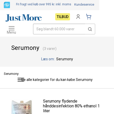
Fri fragt ved køb over 995 kr.
inkl. moms
Kundeservice
TILBUD
Toggle
navigation
Menu
Serumony
(3 varer)
Læs om:
Serumony
Serumony
Se alle kategorier for du kan købe Serumony
Toggle
navigation
Serumony flydende
hånddesinfektion 80% ethanol 1
liter