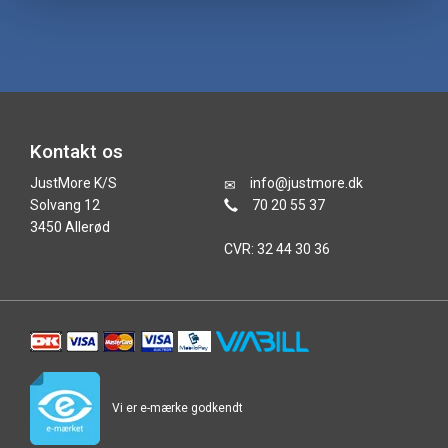
Kontakt os
JustMore K/S
info@justmore.dk
Solvang 12
70 20 55 37
3450 Allerød
CVR: 32 44 30 36
Vi er e-mærke godkendt