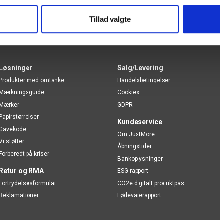
Tillad valgte
Løsninger
Salg/Levering
Produkter med omtanke
Handelsbetingelser
Mærkningsguide
Cookies
Mærker
GDPR
Papirstørrelser
Kundeservice
Gavekode
Om JustMore
Vi støtter
Åbningstider
Forberedt på kriser
Bankoplysninger
Retur og RMA
ESG rapport
Fortrydelsesformular
CO2e digitalt produktpas
Reklamationer
Fødevarerapport