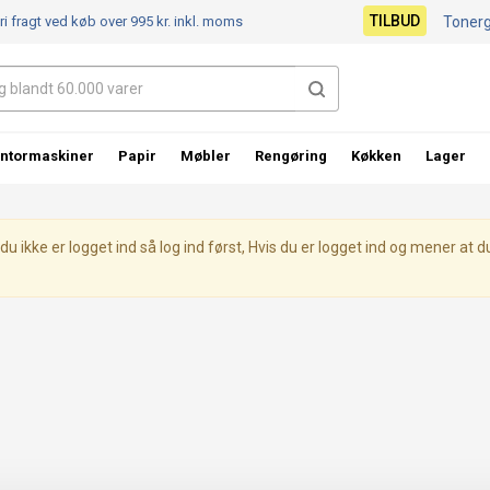
TILBUD
ri fragt ved køb over 995 kr.
inkl. moms
Toner
ntormaskiner
Papir
Møbler
Rengøring
Køkken
Lager
ikke er logget ind så log ind først, Hvis du er logget ind og mener at d