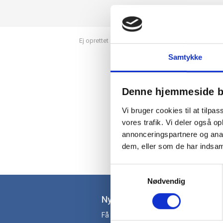
>
Ej oprettet
Abena DK
Samtykke
Denne hjemmeside b
Vi bruger cookies til at tilpas
vores trafik. Vi deler også 
annonceringspartnere og anal
dem, eller som de har indsaml
Samtykkevalg
Nødvendig
Nyhedsbrev
Få gode tilbud og nyheder direkte i din