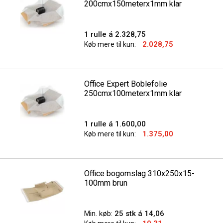
200cmx150meterx1mm klar
1 rulle á 2.328,75
2.028,75
Køb mere til kun:
Office Expert Boblefolie
250cmx100meterx1mm klar
1 rulle á 1.600,00
1.375,00
Køb mere til kun:
Office bogomslag 310x250x15-
100mm brun
Min. køb:
25 stk á 14,06