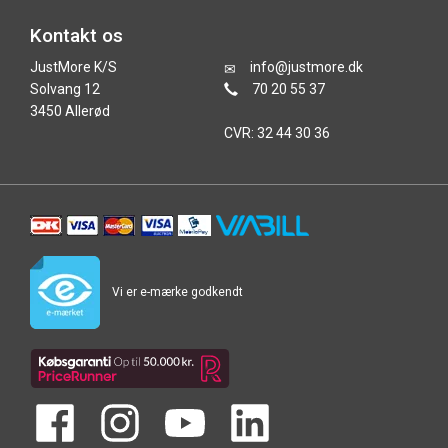
Kontakt os
JustMore K/S
info@justmore.dk
Solvang 12
70 20 55 37
3450 Allerød
CVR: 32 44 30 36
Vi er e-mærke godkendt