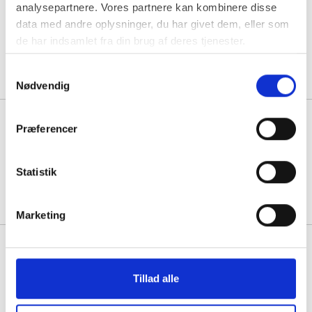
12,5x0,60mm Ø406 2500m
analysepartnere. Vores partnere kan kombinere disse
290kg grøn
data med andre oplysninger, du har givet dem, eller som
de har indsamlet fra din brug af deres tjenester.
1 rulle á 1.152,50
Samtykkevalg
Nødvendig
Forsendelsesposer i papir med
Præferencer
genluk 250x350x50mm
Statistik
Min. køb:
100 stk á 4,38
3,63
Køb mere til kun:
Marketing
Forsendelsesposer i papir med
genluk i str. 380x480x80mm
Tillad alle
Min. køb:
100 stk á 7,13