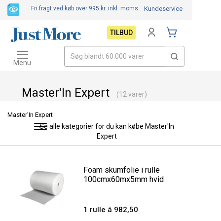
Fri fragt ved køb over 995 kr.
inkl. moms
Kundeservice
TILBUD
Toggle
navigation
Menu
Master'In Expert
(12 varer)
Master'In Expert
Se alle kategorier for du kan købe Master'In
Toggle
Expert
navigation
Foam skumfolie i rulle
100cmx60mx5mm hvid
1 rulle á 982,50