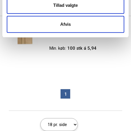
5,63
Køb mere til kun:
Tillad valgte
Afvis
Forsendelsesposer i papir med
genluk i str. 320x430x80mm
Min. køb:
100 stk á 5,94
1