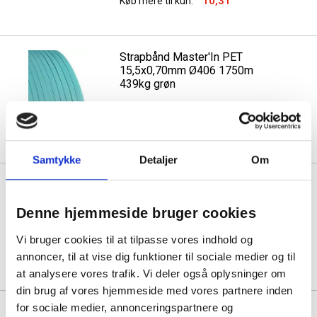
10,31
Køb mere til kun:
Strapbånd Master'In PET
15,5x0,70mm Ø406 1750m
439kg grøn
1 rulle á 1.137,50
Samtykke
Detaljer
Om
Strapbånd Master'In PET
12,5x0,70mm Ø406 2000m
354kg grøn
Denne hjemmeside bruger cookies
Vi bruger cookies til at tilpasse vores indhold og
1 rulle á 1.192,50
annoncer, til at vise dig funktioner til sociale medier og til
at analysere vores trafik. Vi deler også oplysninger om
din brug af vores hjemmeside med vores partnere inden
for sociale medier, annonceringspartnere og
Strapbånd Master'In PET