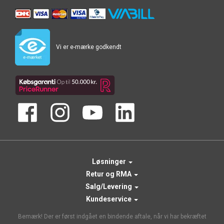
Vi er e-mærke godkendt
Løsninger
Retur og RMA
Salg/Levering
Kundeservice
Bemærk! Der er først indgået en bindende aftale, når vi har bekræftet