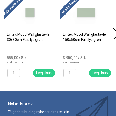
Køb mere og spar
Køb mere og spar
Gratis levering
Lintex Mood Wall glastavle
Lintex Mood Wall glastavle
30x30cm Fair, lys grøn
150x50cm Fair, lys grøn
555,00
/ Stk
3.950,00
/ Stk
inkl. moms
inkl. moms
Læg i kurv
Læg i kurv
Nyhedsbrev
Få gode tilbud og nyheder direkte i din