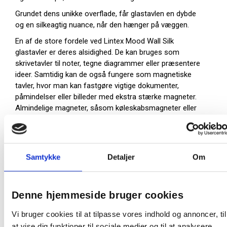
Grundet dens unikke overflade, får glastavlen en dybde
og en silkeagtig nuance, når den hænger på væggen.
En af de store fordele ved Lintex Mood Wall Silk
glastavler er deres alsidighed. De kan bruges som
skrivetavler til noter, tegne diagrammer eller præsentere
ideer. Samtidig kan de også fungere som magnetiske
tavler, hvor man kan fastgøre vigtige dokumenter,
påmindelser eller billeder med ekstra stærke magneter.
Almindelige magneter, såsom køleskabsmagneter eller
kontormagneter, har normalt ikke den nødvendige styrke
til at fastgøre genstande på glastavler.
Lintex Mood Silk Wall glastavler er nemme at rengøre.
Samtykke
Detaljer
Om
Tavlen viskes ren med en tavlevisker og rengøres med
en microfiberklud. Ved ekstra rengøring, skal man blot
rengøre tavlen med vand. Tør efter med papir eller en tør
klud, og vent med at skrive på tavlen i ca. 15 minutter,
Denne hjemmeside bruger cookies
indtil tavlen er helt tør. Den mindste smule fugt gør, at
tavlen ikke fungerer optimalt.
Vi bruger cookies til at tilpasse vores indhold og annoncer, til
at vise dig funktioner til sociale medier og til at analysere