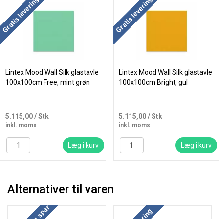
Køb mere og spar
Køb mere og spar
Gratis levering
Gratis levering
Lintex Mood Wall Silk glastavle
Lintex Mood Wall Silk glastavle
100x100cm Free, mint grøn
100x100cm Bright, gul
5.115,00
/ Stk
5.115,00
/ Stk
inkl. moms
inkl. moms
Læg i kurv
Læg i kurv
Alternativer til varen