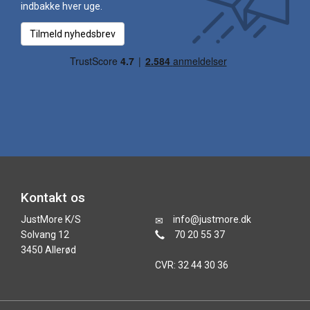
indbakke hver uge.
Tilmeld nyhedsbrev
Kontakt os
JustMore K/S
info@justmore.dk
Solvang 12
70 20 55 37
3450 Allerød
CVR: 32 44 30 36