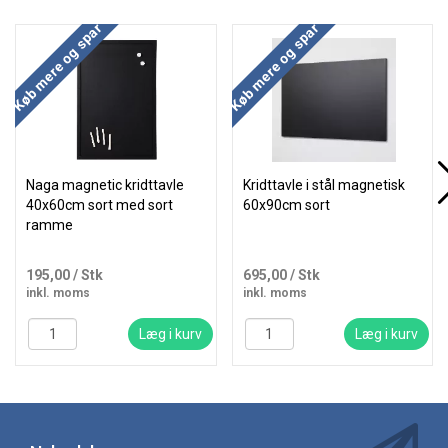
Køb mere og spar
Køb mere og spar
Naga magnetic kridttavle
Kridttavle i stål magnetisk
40x60cm sort med sort
60x90cm sort
ramme
195,00
/ Stk
695,00
/ Stk
inkl. moms
inkl. moms
Læg i kurv
Læg i kurv