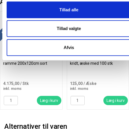
Andre kunder købte også
Tillad alle
Køb mere og spar
Køb mere og spar
Gratis levering
Tillad valgte
Afvis
Lintex kridttavle med alu
Linex CCCHC støvfrie farvede
ramme 200x120cm sort
kridt, æske med 100 stk
4.175,00
/ Stk
125,00
/ Æske
inkl. moms
inkl. moms
Læg i kurv
Læg i kurv
Alternativer til varen