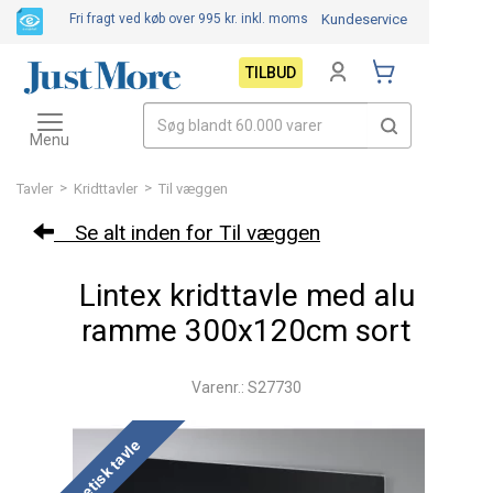
Fri fragt ved køb over 995 kr.
inkl. moms
Kundeservice
TILBUD
Toggle
navigation
Menu
>
>
Tavler
Kridttavler
Til væggen
Se alt inden for Til væggen
Lintex kridttavle med alu
ramme 300x120cm sort
Varenr.: S27730
Magnetisk tavle