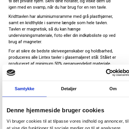
til det private hjem. Skriv dine notater, og viske dem ud
igen med en svamp, når du har brug for en ren tavle.
Kridttavlen har aluminiumsramme med grå plasthjørner,
samt en kridthylde i samme længde som hele tavlen.
Tavlen er magnetisk, så du kan hænge
undervisningsmateriale, foto eller din indkøbsliste op ved
brug af magneter.
For at sikre de bedste skriveegenskaber og holdbarhed,
produceres alle Lintex tavler i glasemaljeret stål. Stålet er
produceret af minimum 50% genanvendeligt materiale,
og tavlerne er 99% genavendelige. Samtidig gives der
hele 30 års garanti på skrivefladen. Det er din sikkerhed,
for et godt og sikkert valg, når du bestiller en Lintex tavle.
Samtykke
Detaljer
Om
Incl. beslag for vægmontering
Slag og ridsefast
30 års garanti på skrivefladen
Denne hjemmeside bruger cookies
Mål (BxH): 300 x 120 cm (kridthylde 300 cm)
Farve: Sort
Vi bruger cookies til at tilpasse vores indhold og annoncer, til
Vægt ca. 47kg
at vise dig funktioner til sociale medier og til at analysere