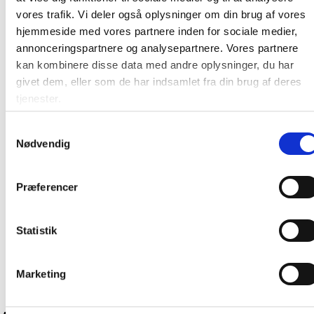
vores trafik. Vi deler også oplysninger om din brug af vores
Farve:
Sort
hjemmeside med vores partnere inden for sociale medier,
annonceringspartnere og analysepartnere. Vores partnere
Producent:
Lintex
kan kombinere disse data med andre oplysninger, du har
givet dem, eller som de har indsamlet fra din brug af deres
Denne Lintex tavle er en produktionsvare
tjenester.
Den bliver først produceret, når den bestilles.
Derfor kan du ikke afbestille eller returnere den, så
Samtykkevalg
snart vi har bekræftet bestillingen. Dette gælder
Nødvendig
både for private og erhvervskunder.
At producere tavler på bestilling minimerer spild
på fabrikken samt et stort varelager. Da tavlen
Præferencer
skal produceres særligt til dig, tager det ca. 15-21
hverdage før varen kan leveres.
Statistik
Marketing