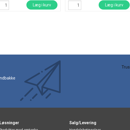
Læg i kurv
Læg i kurv
 indbakke
Løsninger
Salg/Levering