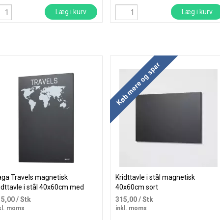
Læg i kurv
Læg i kurv
Køb mere og spar
ga Travels magnetisk
Kridttavle i stål magnetisk
idttavle i stål 40x60cm med
40x60cm sort
rdenskort
15,00
/ Stk
315,00
/ Stk
kl. moms
inkl. moms