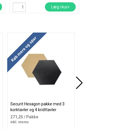
Læg i kurv
Læ
Køb mere og spar
Køb mere og spar
Gratis levering
Securit Hexagon pakke med 3
Securit Gold Chalkboard s
korktavler og 4 kridttavler
kridttavle 63x83cm med
20x23cm
guldramme
271,25
/ Pakke
1.752,50
/ Stk
inkl. moms
inkl. moms