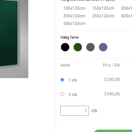
100x120cm
150x120cm
200x
300x120cm
350x120cm
400x
500x120cm
Vælg farve
Antal
Pris / Stk
3.295,00
1 stk
3.045,00
3 stk
stk