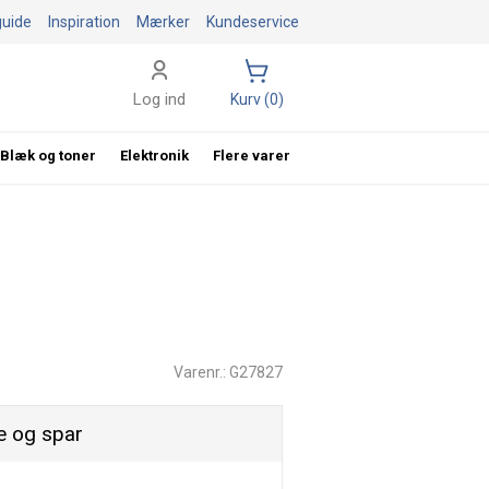
guide
Inspiration
Mærker
Kundeservice
Log ind
Kurv (0)
Blæk og toner
Elektronik
Flere varer
Varenr.: G27827
 og spar