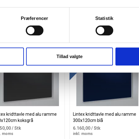
Præferencer
Statistik
 mere og spar
Køb mere og spar
atis levering
Gratis levering
Tillad valgte
tex kridttavle med alu ramme
Lintex kridttavle med alu ramme
0x120cm koksgrå
300x120cm blå
950,00
/ Stk
6.160,00
/ Stk
l. moms
inkl. moms