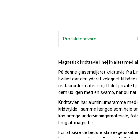
Produktionsvare
Magnetisk kridttavle i høj kvalitet me
På denne glasemaljeret kridttavle fra Li
hvilket gør den yderst velegnet til både
restauranter, cafeer og til det private hj
dem ud igen med en svamp, når du har b
Kridttavlen har aluminiumsramme med g
kridthylde i samme længde som hele tav
kan hænge undervisningsmateriale, foto 
brug af magneter.
For at sikre de bedste skriveegenskabe