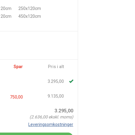
120cm
250x120cm
120cm
450x120cm
Spar
Pris i alt
3.295,00
9.135,00
750,00
3.295,00
(
2.636,00
ekskl. moms)
Leveringsomkostninger