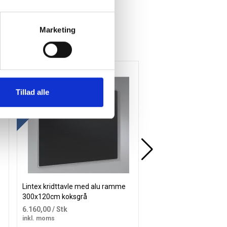
Marketing
Køb mere og spar
Køb mere og spar
Gratis levering
Gratis levering
Tillad alle
Lintex kridttavle med alu ramme
Lintex kridttavle med 
300x120cm koksgrå
100x120cm grøn
6.160,00
/ Stk
2.475,00
/ Stk
inkl. moms
inkl. moms