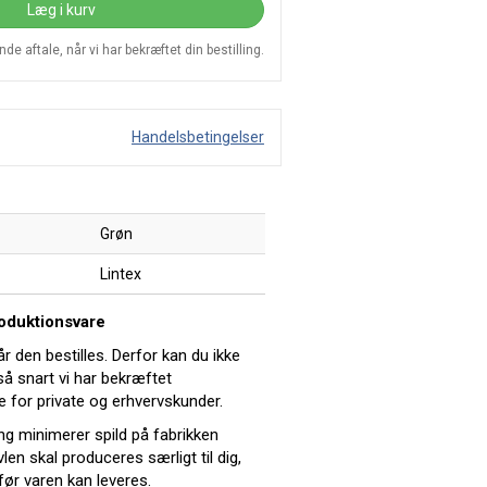
Læg i kurv
e aftale, når vi har bekræftet din bestilling.
Handelsbetingelser
Grøn
Lintex
roduktionsvare
år den bestilles. Derfor kan du ikke
 så snart vi har bekræftet
e for private og erhvervskunder.
ing minimerer spild på fabrikken
len skal produceres særligt til dig,
før varen kan leveres.