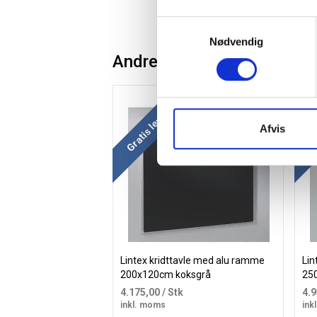
Samtykkevalg
Nødvendig
Andre kunder købte også
Køb mere og spar
Køb
Gratis levering
Gr
Afvis
Lintex kridttavle med alu ramme
Lin
200x120cm koksgrå
25
4.175,00
/ Stk
4.
inkl. moms
ink