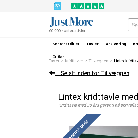
F
60.000 kontorartikler
Kontorartikler
Tavler
Arkivering
Ko
Outlet
>
>
>
Tavler
Kridttavler
Til væggen
Lintex kridt
Se alt inden for Til væggen
Lintex kridttavle m
Kridttavle med 30 års garanti på skrivefla
Magnetisk tavle