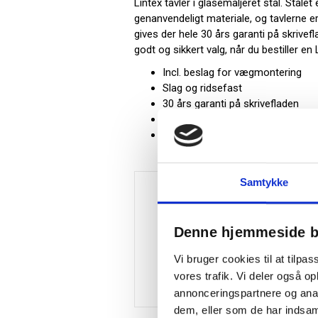
Lintex tavler i glasemaljeret stål. Stål
genanvendeligt materiale, og tavlerne 
gives der hele 30 års garanti på skrivefl
godt og sikkert valg, når du bestiller en 
Incl. beslag for vægmontering
Slag og ridsefast
30 års garanti på skrivefladen
Mål (BxH): 150 x 120 cm (kridthy
Farve: Grøn
Samtykke
Denne hjemmeside b
Vi bruger cookies til at tilpas
vores trafik. Vi deler også 
annonceringspartnere og anal
dem, eller som de har indsaml