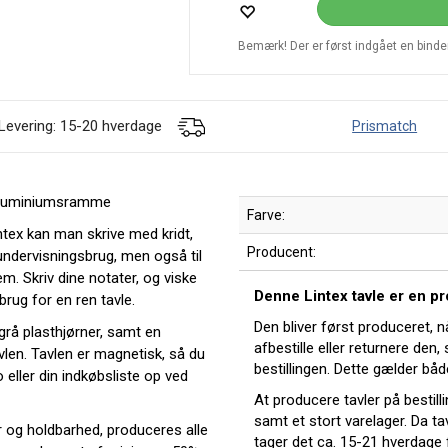
Bemærk! Der er først indgået en bindend
Levering: 15-20 hverdage
Prismatch
d aluminiumsramme
Farve:
ntex kan man skrive med kridt,
Producent:
 undervisningsbrug, men også til
em. Skriv dine notater, og viske
Denne Lintex tavle er en p
rug for en ren tavle.
Den bliver først produceret, n
rå plasthjørner, samt en
afbestille eller returnere den,
len. Tavlen er magnetisk, så du
bestillingen. Dette gælder båd
eller din indkøbsliste op ved
At producere tavler på bestill
samt et stort varelager. Da tav
r og holdbarhed, produceres alle
tager det ca. 15-21 hverdage 