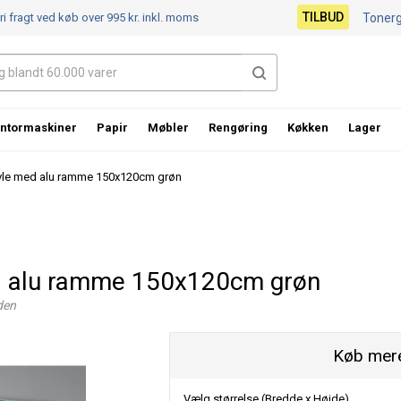
TILBUD
ri fragt ved køb over 995 kr.
inkl. moms
Toner
ntormaskiner
Papir
Møbler
Rengøring
Køkken
Lager
tavle med alu ramme 150x120cm grøn
ed alu ramme 150x120cm grøn
den
Køb mere
Vælg størrelse (Bredde x Højde)