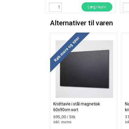
Læg i kurv
Alternativer til varen
Køb mere og spar
Kridttavle i stål magnetisk
Na
60x90cm sort
kr
ve
695,00
/ Stk
3
inkl. moms
in