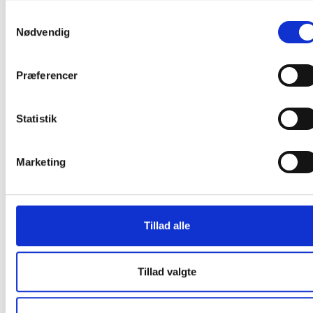
farver, du ønsker. Du skal blot kontakte vores
Samtykkevalg
kundeservice på telefon 7020 5537, eller sende en mail
Nødvendig
til
info@justmore.dk
, og skrive hvilken farve eller farver,
du ønsker tilsendt.
Præferencer
Farve:
Bronze
Producent:
Lintex
Statistik
Denne Lintex tavle er en produktionsvare
Marketing
Den bliver først produceret, når den bestilles.
Derfor kan du ikke afbestille eller returnere den, så
snart vi har bekræftet bestillingen. Dette gælder
både for private og erhvervskunder.
Tillad alle
At producere tavler på bestilling minimerer spild
på fabrikken samt et stort varelager. Da tavlen
skal produceres særligt til dig, tager det ca. 15-21
Tillad valgte
hverdage før varen kan leveres.