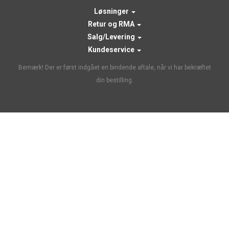
Løsninger
Retur og RMA
Salg/Levering
Kundeservice
Bemærk! Der er først indgået en bindende aftale, når vi har bekræftet
din bestilling.