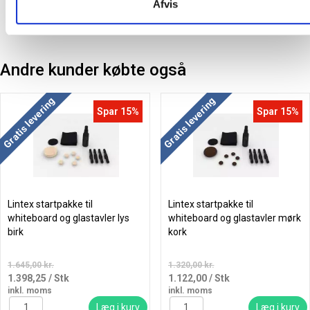
Afvis
Andre kunder købte også
Gratis levering
Gratis levering
Spar 15%
Spar 15%
Lintex startpakke til
Lintex startpakke til
whiteboard og glastavler lys
whiteboard og glastavler mørk
birk
kork
1.645,00 kr.
1.320,00 kr.
1.398,25
/ Stk
1.122,00
/ Stk
inkl. moms
inkl. moms
Læg i kurv
Læg i kurv