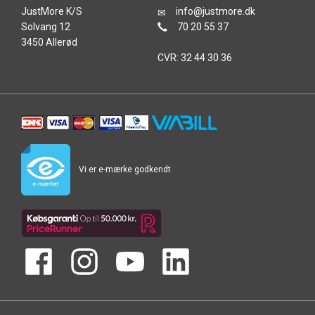
JustMore K/S
info@justmore.dk
Solvang 12
70 20 55 37
3450 Allerød
CVR: 32 44 30 36
Vi er e-mærke godkendt