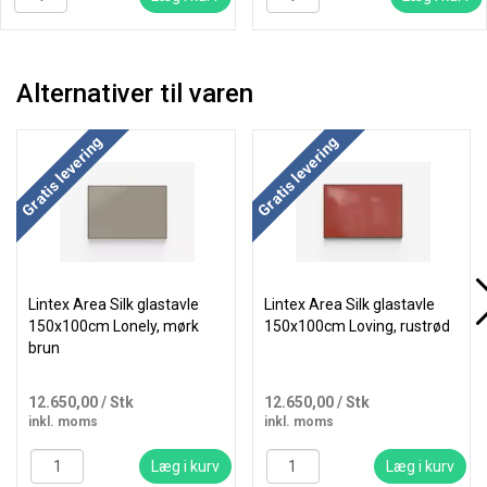
Alternativer til varen
Køb mere og spar
Køb mere og spar
Gratis levering
Gratis levering
Lintex Area Silk glastavle
Lintex Area Silk glastavle
150x100cm Lonely, mørk
150x100cm Loving, rustrød
brun
12.650,00
/ Stk
12.650,00
/ Stk
inkl. moms
inkl. moms
Læg i kurv
Læg i kurv