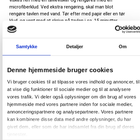
viskes ren med en tavlevisker og rengøres med en
microfiberklud. Ved ekstra rengøring, skal man blot
rengøre tavlen med vand. Tør efter med papir eller en tør
klud, og vent med at skrive på tavlen i ca. 15 minutter,
indtil tavlen er helt tør. Den mindste smule fugt gør, at
tavlen ikke fungerer optimalt.
Denne glastavle er designet af Christian Halleröd.
Samtykke
Detaljer
Om
Format glastavle (BxH): 150 x 100 cm (monteres
vandret på væg)
Format inkl. ramme (BxH): 152,8 x 102,8 cm
Denne hjemmeside bruger cookies
Dybde fra væg: 32 mm
Vi bruger cookies til at tilpasse vores indhold og annoncer, til
Beslag til vægmontering medfølger
Magnetisk overflade - bemærk at glastavler skal
at vise dig funktioner til sociale medier og til at analysere
bruge
ekstra stærke magneter
vores trafik. Vi deler også oplysninger om din brug af vores
Ramme i massiv egetræ
hjemmeside med vores partnere inden for sociale medier,
Farve: Bronze 740 Sunny
annonceringspartnere og analysepartnere. Vores partnere
kan kombinere disse data med andre oplysninger, du har
Bemærk: Farven er kun vejledende og meget
afhængig af din skærms formåen.
givet dem, eller som de har indsamlet fra din brug af deres
tjenester.
Derfor sender vi gerne en farveprøve på den eller de