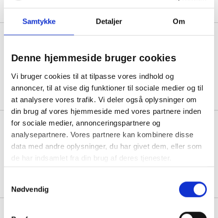
Samtykke
Detaljer
Om
HÅG Gaslift 265mm SB sølv incl
montering
Denne hjemmeside bruger cookies
1 stk á 3.631,25
Vi bruger cookies til at tilpasse vores indhold og
annoncer, til at vise dig funktioner til sociale medier og til
at analysere vores trafik. Vi deler også oplysninger om
din brug af vores hjemmeside med vores partnere inden
for sociale medier, annonceringspartnere og
Håg Creed 6002 BB med armlæn
sort stof og stel
analysepartnere. Vores partnere kan kombinere disse
data med andre oplysninger, du har givet dem, eller som
de har indsamlet fra din brug af deres tjenester.
1 stk á 11.000,00
Samtykkevalg
Nødvendig
Håg Creed 6002, sort stel. Lav