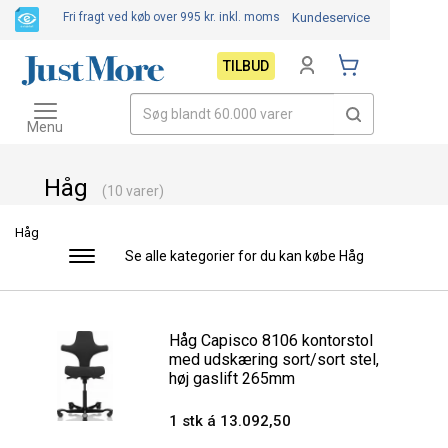
Fri fragt ved køb over 995 kr.
inkl. moms
Kundeservice
TILBUD
Toggle
navigation
Menu
Håg
(10 varer)
Håg
Se alle kategorier for du kan købe Håg
Toggle
navigation
Håg Capisco 8106 kontorstol
med udskæring sort/sort stel,
høj gaslift 265mm
1 stk á 13.092,50