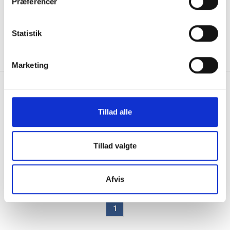
Præferencer
ryg, 200mm gaslift, bløde hjul
sort stof
Statistik
1 stk á 10.268,75
Marketing
Håg Capisco 8106 sort stof og
sølvgrå aluminium stel
Tillad alle
1 stk á 9.993,75
Tillad valgte
Afvis
1