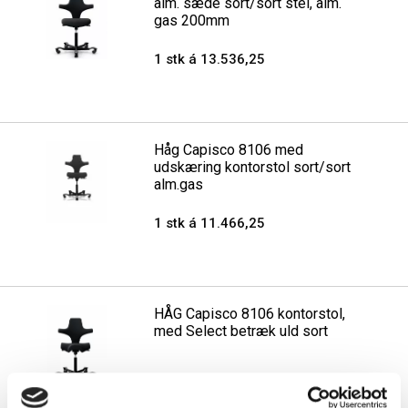
alm. sæde sort/sort stel, alm.
gas 200mm
1 stk á 13.536,25
Håg Capisco 8106 med
udskæring kontorstol sort/sort
alm.gas
1 stk á 11.466,25
HÅG Capisco 8106 kontorstol,
med Select betræk uld sort
1 stk á 12.493,75