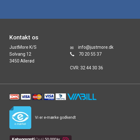
Kontakt os
JustMore K/S
info@justmore.dk
Solvang 12
70 20 55 37
3450 Allerød
CVR: 32 44 30 36
Vi er e-mærke godkendt