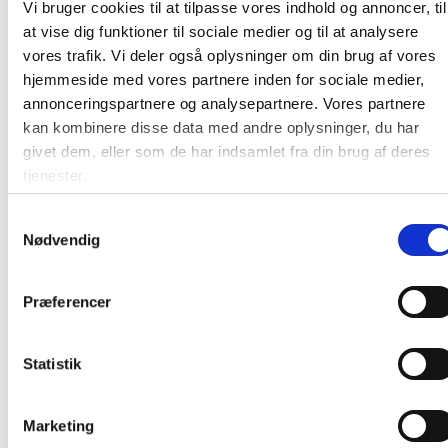
Vi bruger cookies til at tilpasse vores indhold og annoncer, til
at vise dig funktioner til sociale medier og til at analysere
vores trafik. Vi deler også oplysninger om din brug af vores
hjemmeside med vores partnere inden for sociale medier,
annonceringspartnere og analysepartnere. Vores partnere
kan kombinere disse data med andre oplysninger, du har
givet dem, eller som de har indsamlet fra din brug af deres
Cater-Line madfilmdispenser m. savklinge
stål 45x16x8 cm sølv
tjenester.
Samtykkevalg
Nødvendig
256,25 / stk
Læg i kurv
stk
Præferencer
Statistik
Marketing