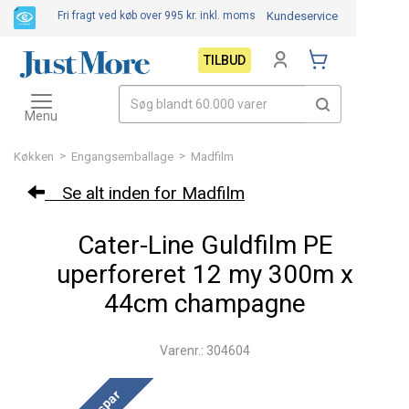
Fri fragt ved køb over 995 kr.
inkl. moms
Kundeservice
TILBUD
Toggle
navigation
Menu
>
>
Køkken
Engangsemballage
Madfilm
Se alt inden for Madfilm
Cater-Line Guldfilm PE
uperforeret 12 my 300m x
44cm champagne
Varenr.: 304604