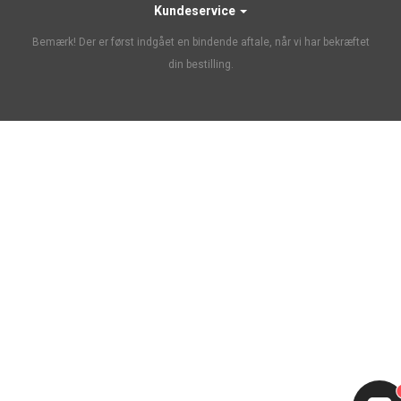
Kundeservice
Bemærk! Der er først indgået en bindende aftale, når vi har bekræftet
din bestilling.