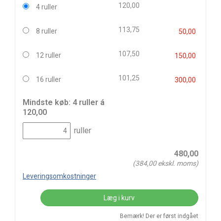
120,00
4 ruller
113,75
8 ruller
50,00
107,50
12 ruller
150,00
101,25
16 ruller
300,00
Mindste køb: 4 ruller á
120,00
ruller
480,00
(
384,00
ekskl. moms)
Leveringsomkostninger
Læg i kurv
Bemærk! Der er først indgået