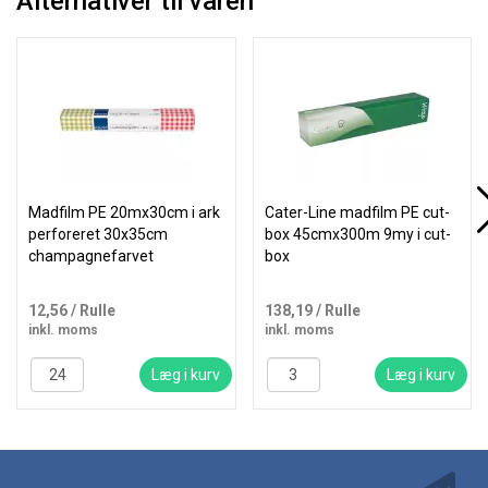
Alternativer til varen
Madfilm PE 20mx30cm i ark
Cater-Line madfilm PE cut-
perforeret 30x35cm
box 45cmx300m 9my i cut-
champagnefarvet
box
12,56
/ Rulle
138,19
/ Rulle
inkl. moms
inkl. moms
Læg i kurv
Læg i kurv