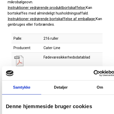
mikrobølgeovn.
Instruktioner vedrørende produktbortskaffelse:
Kan
bortskaffes med almindeligt husholdningsaffald.
Instruktioner vedrørende bortskaffelse af emballage:
Kan
genbruges eller forbrændes.
Palle:
216 ruller
Producent:
Cater-Line
Fødevaresikkerhedsdatablad
Produktdatablad
Samtykke
Detaljer
Om
Denne hjemmeside bruger cookies
Relaterede produkter