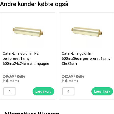
Andre kunder købte også
Cater-Line Guldfilm PE
Cater-Line guldfilm
perforeret 12my
500mx36cm perforeret 12 my
500mx24x24cm champagne
36x36cm
246,69
/ Rulle
242,69
/ Rulle
inkl. moms
inkl. moms
Læg i kurv
Læg i kurv