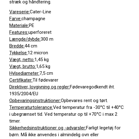
stræk og håndtering.
Vareserie:
Cater-Line
Farve:
champagne
Materiale:
PE
Features:
uperforeret
Længde/dybde:
300 m
Bredde:
44 cm
Tykkelse:
12 micron
Vægt, netto:
1,45 kg
Vægt, brutto:
1,65 kg
Hylsediameter:
7,5 cm
Certifikater:
Til fødevarer
Direktiver, lovgivning og regler:
Fødevaregodkendt iht.
1935/2004/EU
Opbevaringsinstruktioner:
Opbevares rent og tørt.
Temperaturtolerance:
Ved temperatur fra -30°C til +40°C
i ubegrænset tid. Ved temperatur op til +70°C i max 2
timer.
Sikkerhedsinstruktioner og -advarsler:
Farligt legetøj for
børn. Må ikke anvendes i almindelig ovn eller