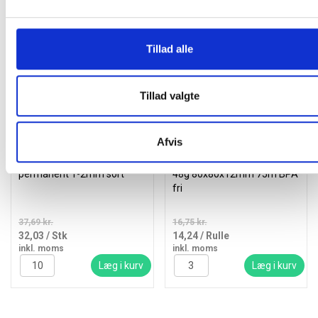
Andre kunder købte også
Tillad alle
Spar 15%
Spar 15%
Tillad valgte
Afvis
Edding 751 Paint-marker
Termorulle 55080-70000
permanent 1-2mm sort
48g 80x80x12mm 75m BPA
fri
37,69 kr.
16,75 kr.
32,03
/ Stk
14,24
/ Rulle
inkl. moms
inkl. moms
Læg i kurv
Læg i kurv