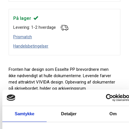
På lager
Levering: 1-2 hverdage
Prismatch
Handelsbetingelser
Fronten har design som Esselte PP brevordnere men
ikke nødvendigt at hulle dokumenterne. Levende farver
med attraktivt VIVIDA design. Opbevaring af dokumenter
på skrivebordet, hylder og arkiveringsrum.
Kan foldes, pladsbesparende opbevaring
Rygetiket kan skiftes
Fingerhul gør det nemt at håndtere den
Samtykke
Detaljer
Om
Perfekt farvematch med øvrige VIVIDA produkter
Mål: 72 x 318 x 242 mm