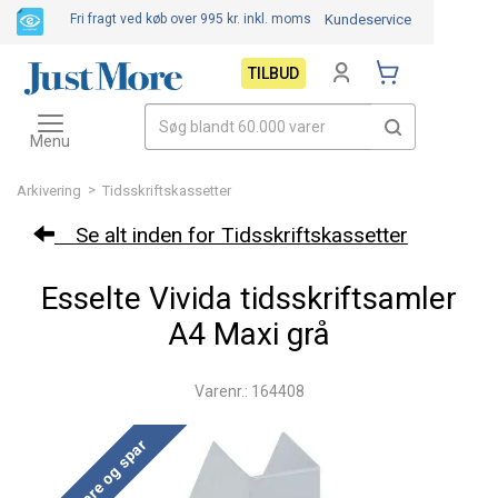
Fri fragt ved køb over 995 kr.
inkl. moms
Kundeservice
TILBUD
Toggle
navigation
Menu
>
Arkivering
Tidsskriftskassetter
Se alt inden for Tidsskriftskassetter
Esselte Vivida tidsskriftsamler
A4 Maxi grå
Varenr.: 164408
Køb mere og spar