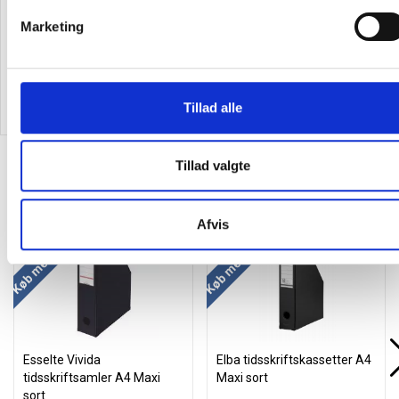
Marketing
19,69 kr.
42,75
/ Stk
15,75
/ Stk
inkl. moms
inkl. moms
Tillad alle
Læg i kurv
Læg i kurv
Tillad valgte
Alternativer til varen
Køb mere og spar
Køb mere og spar
Afvis
Esselte Vivida
Elba tidsskriftskassetter A4
tidsskriftsamler A4 Maxi
Maxi sort
sort