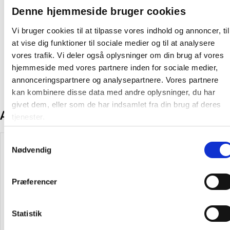
Farve: Grå
Denne hjemmeside bruger cookies
På lager:
50 stk
Vi bruger cookies til at tilpasse vores indhold og annoncer, til
at vise dig funktioner til sociale medier og til at analysere
Producent:
Esselte
vores trafik. Vi deler også oplysninger om din brug af vores
hjemmeside med vores partnere inden for sociale medier,
annonceringspartnere og analysepartnere. Vores partnere
kan kombinere disse data med andre oplysninger, du har
givet dem, eller som de har indsamlet fra din brug af deres
Andre kunder købte også
tjenester.
Køb mere og spar
Samtykkevalg
Spar 20%
Nødvendig
Præferencer
Statistik
Bantex Col kollegieblok A4
Esselte Vivida tidsskriftsamler
Svanemærket kvadreret
A4 Maxi blå