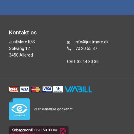
Kontakt os
JustMore K/S
info@justmore.dk
Solvang 12
70 20 55 37
3450 Allerød
CVR: 32 44 30 36
Vi er e-mærke godkendt