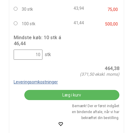
43,94
30 stk
75,00
41,44
100 stk
500,00
Mindste køb: 10 stk á
46,44
stk
464,38
(
371,50
ekskl. moms)
Leveringsomkostninger
Læg i kurv
Bemærk! Der er først indgået
en bindende aftale, når vi har
bekræftet din bestilling.