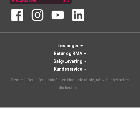
Løsninger
Retur og RMA
Salg/Levering
Kundeservice
Bemærk! Der er først indgået en bindende aftale, når vi har bekræftet
din bestilling.