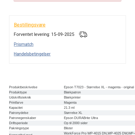
Bestillingsvare
Forventet levering: 15-09-2025
Prismatch
Handelsbetingelser
Produktbeskrivelse
Epson T7023 - Størrelse XL - magenta - original
Produkttype
Blækpatron
Udskriftsteknik
Blækprinter
Printfarve
Magenta
Kapacitet
21.3 ml
Patronydelse
Størrelse XL
Patronegenskaber
Epson DURABrite Ultra
Driftsperiode
Op til 2000 sider
Pakningstype
Blister
WorkForce Pro WP-4015 DN,WP-4025 DW,WP-
Kompatibel med