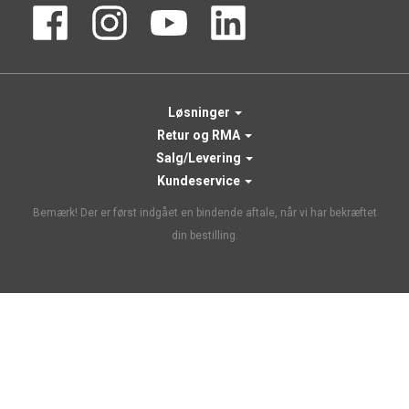
Løsninger
Retur og RMA
Salg/Levering
Kundeservice
Bemærk! Der er først indgået en bindende aftale, når vi har bekræftet
din bestilling.