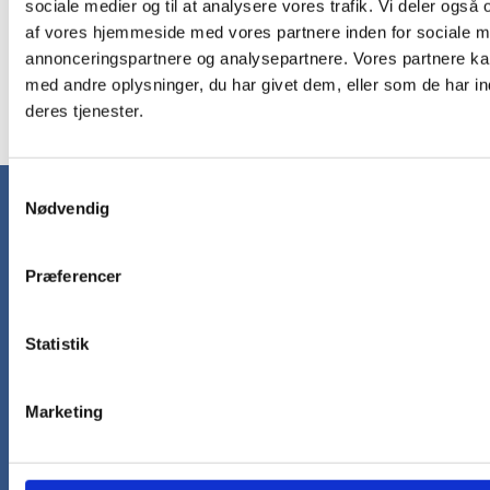
sociale medier og til at analysere vores trafik. Vi deler også
194,25
/ Stk
235,50
/ Stk
af vores hjemmeside med vores partnere inden for sociale m
inkl. moms
inkl. moms
annonceringspartnere og analysepartnere. Vores partnere k
med andre oplysninger, du har givet dem, eller som de har in
Læg i kurv
Læg i kurv
deres tjenester.
Samtykkevalg
Nødvendig
Nyhedsbrev
Få gode tilbud og nyheder direkte i din
Præferencer
indbakke hver uge.
Tilmeld nyhedsbrev
Statistik
Marketing