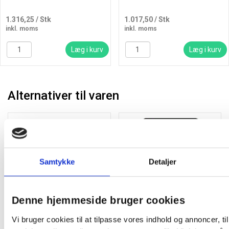
1.316,25
/ Stk
1.017,50
/ Stk
inkl. moms
inkl. moms
Læg i kurv
Læg i kurv
Alternativer til varen
Samtykke
Detaljer
HP original printerhoved til
HP original blækpatron 912
Denne hjemmeside bruger cookies
HP 7305 og 7005 printer
Ink Cartridge sort
Vi bruger cookies til at tilpasse vores indhold og annoncer, til 