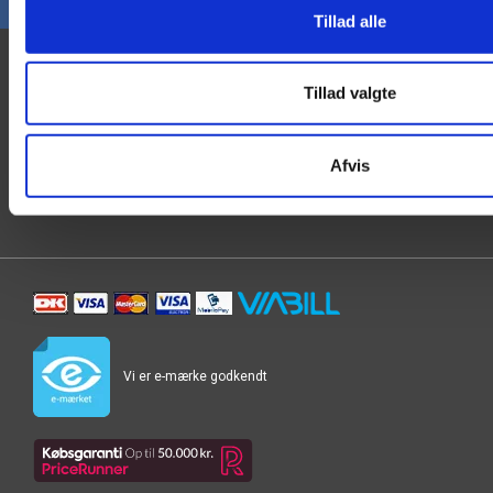
Tillad alle
Kontakt os
Tillad valgte
JustMore K/S
info@justmore.dk
Solvang 12
70 20 55 37
Afvis
3450 Allerød
CVR: 32 44 30 36
Vi er e-mærke godkendt