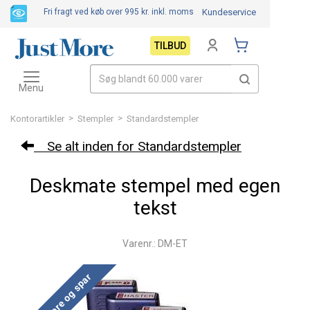
Fri fragt ved køb over 995 kr.
inkl. moms
Kundeservice
TILBUD
Toggle
navigation
Menu
>
>
Kontorartikler
Stempler
Standardstempler
Se alt inden for Standardstempler
Deskmate stempel med egen
tekst
Varenr.: DM-ET
Køb mere og spar