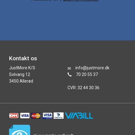
Kontakt os
JustMore K/S
info@justmore.dk
Solvang 12
70 20 55 37
3450 Allerød
CVR: 32 44 30 36