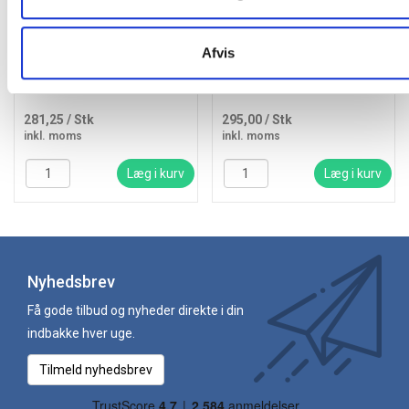
Colop stempel med 12
Håndstempel i træ 35x4mm
Afvis
stempler i et med rød pude
281,25
/ Stk
295,00
/ Stk
inkl. moms
inkl. moms
Læg i kurv
Læg i kurv
Nyhedsbrev
Få gode tilbud og nyheder direkte i din
indbakke hver uge.
Tilmeld nyhedsbrev