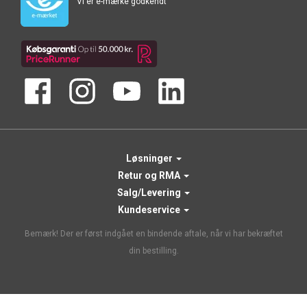
Vi er e-mærke godkendt
Løsninger
Retur og RMA
Salg/Levering
Kundeservice
Bemærk! Der er først indgået en bindende aftale, når vi har bekræftet
din bestilling.