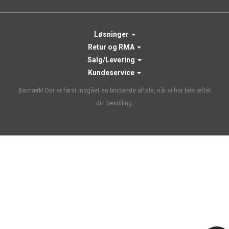
Løsninger
Retur og RMA
Salg/Levering
Kundeservice
Bemærk! Der er først indgået en bindende aftale, når vi har bekræftet
din bestilling.