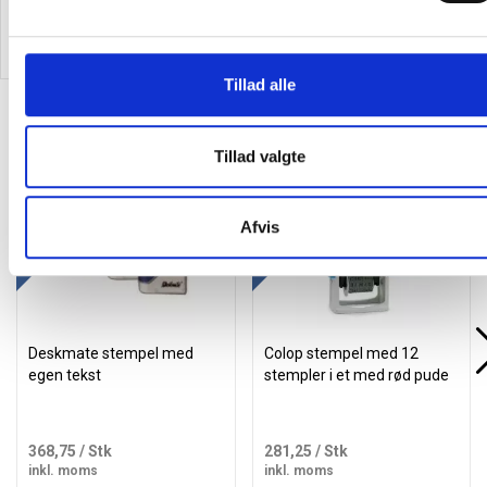
inkl. moms
inkl. moms
Læg i kurv
Læg i kurv
Tillad alle
Alternativer til varen
Tillad valgte
Køb mere og spar
Køb mere og spar
Afvis
Deskmate stempel med
Colop stempel med 12
egen tekst
stempler i et med rød pude
368,75
/ Stk
281,25
/ Stk
inkl. moms
inkl. moms