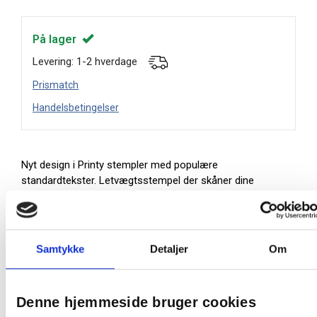
På lager
Levering: 1-2 hverdage
Prismatch
Handelsbetingelser
Nyt design i Printy stempler med populære
standardtekster. Letvægtsstempel der skåner dine
skuldre og håndled.
På lager:
11 stk
Samtykke
Detaljer
Om
Farve:
Blå/Rød
Denne hjemmeside bruger cookies
Oprindelsesland:
Danmark