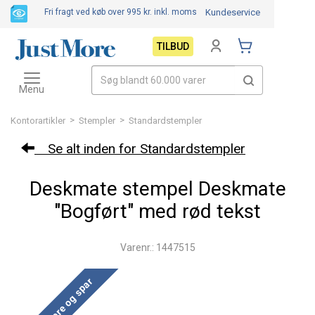
Fri fragt ved køb over 995 kr.
inkl. moms
Kundeservice
TILBUD
Toggle
navigation
Menu
>
>
Kontorartikler
Stempler
Standardstempler
Se alt inden for Standardstempler
Deskmate stempel Deskmate
"Bogført" med rød tekst
Varenr.: 1447515
Køb mere og spar