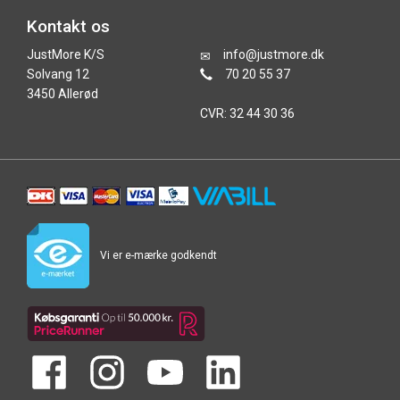
Kontakt os
JustMore K/S
info@justmore.dk
Solvang 12
70 20 55 37
3450 Allerød
CVR: 32 44 30 36
Vi er e-mærke godkendt