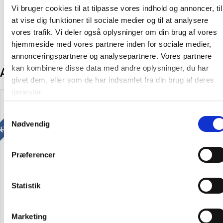
Producent:
Trodat
Vi bruger cookies til at tilpasse vores indhold og annoncer, til
at vise dig funktioner til sociale medier og til at analysere
vores trafik. Vi deler også oplysninger om din brug af vores
hjemmeside med vores partnere inden for sociale medier,
annonceringspartnere og analysepartnere. Vores partnere
kan kombinere disse data med andre oplysninger, du har
Andre kunder købte også
givet dem, eller som de har indsamlet fra din brug af deres
Køb mere og spar
Køb mere og spar
tjenester.
Samtykkevalg
Nødvendig
Præferencer
Deskmate stempel
Deskmate stempel "B
"Modtaget" med rød tekst
Economique" med grøn tekst
Statistik
136,06
/ Stk
136,06
/ Stk
Marketing