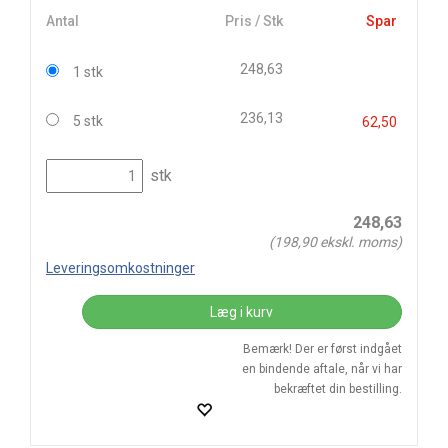
Antal
Pris / Stk
Spar
248,63
1 stk
236,13
5 stk
62,50
stk
248,63
(
198,90
ekskl. moms)
Leveringsomkostninger
Læg i kurv
Bemærk! Der er først indgået
en bindende aftale, når vi har
bekræftet din bestilling.