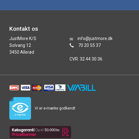
Kontakt os
JustMore K/S
info@justmore.dk
Solvang 12
70 20 55 37
3450 Allerød
CVR: 32 44 30 36
Vi er e-mærke godkendt