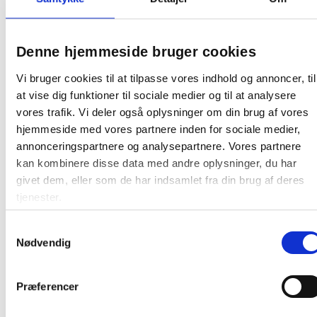
Oprindelsesland:
Tjekkiet
Producent:
Dahle
Denne hjemmeside bruger cookies
Vi bruger cookies til at tilpasse vores indhold og annoncer, til
at vise dig funktioner til sociale medier og til at analysere
vores trafik. Vi deler også oplysninger om din brug af vores
Relaterede produkter
hjemmeside med vores partnere inden for sociale medier,
annonceringspartnere og analysepartnere. Vores partnere
kan kombinere disse data med andre oplysninger, du har
givet dem, eller som de har indsamlet fra din brug af deres
tjenester.
Samtykkevalg
Nødvendig
Dahle 20708 makuleringsposer
1000x700x460mm
Præferencer
Fra 18,00 / stk