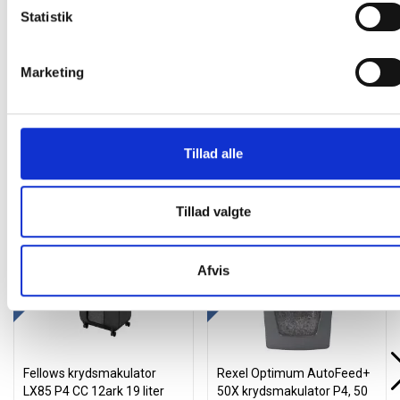
Statistik
Læg i kurv
stk
Marketing
Tillad alle
Andre kunder købte også
Tillad valgte
Gratis levering
Gratis levering
Afvis
Fellows krydsmakulator
Rexel Optimum AutoFeed+
LX85 P4 CC 12ark 19 liter
50X krydsmakulator P4, 50