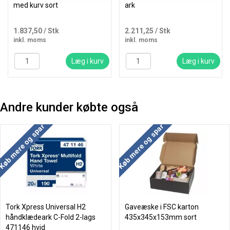
med kurv sort
ark
1.837,50
/ Stk
2.211,25
/ Stk
inkl. moms
inkl. moms
Læg i kurv
Læg i kurv
Andre kunder købte også
Køb mere og spar
Køb mere og spar
Tork Xpress Universal H2
Gaveæske i FSC karton
håndklædeark C-Fold 2-lags
435x345x153mm sort
471146 hvid