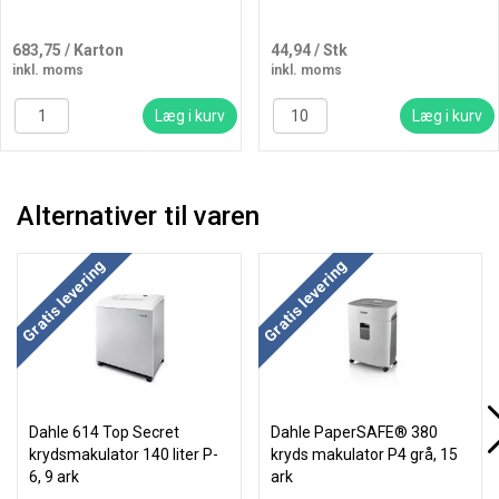
683,75
/ Karton
44,94
/ Stk
inkl. moms
inkl. moms
Læg i kurv
Læg i kurv
Alternativer til varen
Gratis levering
Gratis levering
Dahle 614 Top Secret
Dahle PaperSAFE® 380
krydsmakulator 140 liter P-
kryds makulator P4 grå, 15
6, 9 ark
ark