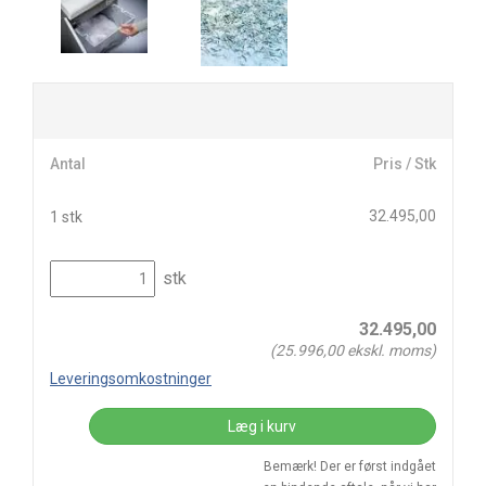
Antal
Pris / Stk
32.495,00
1 stk
stk
32.495,00
(
25.996,00
ekskl. moms)
Leveringsomkostninger
Læg i kurv
Bemærk! Der er først indgået