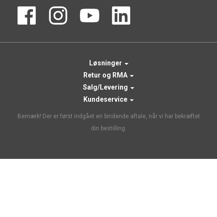
Løsninger
Retur og RMA
Salg/Levering
Kundeservice
Bemærk! Der er først indgået en bindende aftale, når vi har bekræftet
din bestilling.