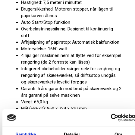
Hastighed: 7,5 meter i minuttet
Brugersikkerhed: Motoren stopper, når lågen til
papirkurven åbnes
Auto Start/Stop funktion
Overbelastningssikring: Designet til kontinuerlig
drift
Afhjælpning af papirstop: Automatisk bakfunktion
Motorydelse: 1650 watt
4 hjul gør maskinen nem at flytte ved for eksempel
rengøring (de 2 forreste kan låses)
Integreret oliebeholder sørger selv for smøring og
rengøring af skæreværket, så driftsstop undgås
og skæreværkets levetid forøges
Garanti: 5 års garanti mod brud på skæreværk og 2
års garanti på selve maskinen
Vægt: 65,0 kg
Mål (HxBxD): 960 x 734 x 510 mm
Farve: Grå
Farve:
Grå
Samtykke
Detaljer
Om