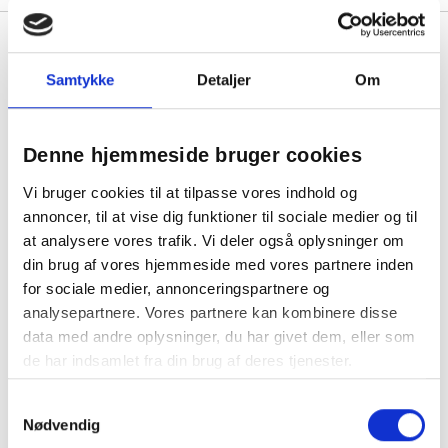
Café Noir formalet kaffe 500g
Samtykke
Detaljer
Om
Min. køb:
20 stk á 286,25
Fast lav pris
Denne hjemmeside bruger cookies
Vi bruger cookies til at tilpasse vores indhold og
annoncer, til at vise dig funktioner til sociale medier og til
at analysere vores trafik. Vi deler også oplysninger om
din brug af vores hjemmeside med vores partnere inden
1
for sociale medier, annonceringspartnere og
analysepartnere. Vores partnere kan kombinere disse
data med andre oplysninger, du har givet dem, eller som
de har indsamlet fra din brug af deres tjenester.
Samtykkevalg
Nødvendig