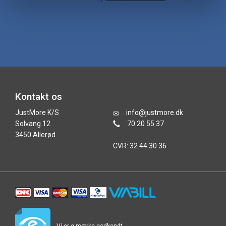
Kontakt os
JustMore K/S
info@justmore.dk
Solvang 12
70 20 55 37
3450 Allerød
CVR: 32 44 30 36
Vi er e-mærke godkendt