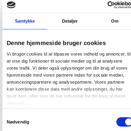
Samtykke
Detaljer
Om
Avery stærke etiketter 210x297mm CO2
neutrale L4775-20 hvide
Denne hjemmeside bruger cookies
Vi bruger cookies til at tilpasse vores indhold og annoncer, til
Fra 333,75 / pakke
at vise dig funktioner til sociale medier og til at analysere
vores trafik. Vi deler også oplysninger om din brug af vores
Læg i kurv
pakker
hjemmeside med vores partnere inden for sociale medier,
annonceringspartnere og analysepartnere. Vores partnere
kan kombinere disse data med andre oplysninger, du har
givet dem, eller som de har indsamlet fra din brug af deres
tjenester.
Samtykkevalg
Andre kunder købte også
Nødvendig