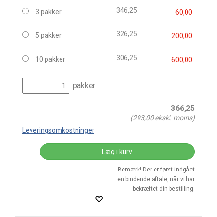
346,25
3 pakker
60,00
326,25
5 pakker
200,00
306,25
10 pakker
600,00
pakker
366,25
(
293,00
ekskl. moms)
Leveringsomkostninger
Læg i kurv
Bemærk! Der er først indgået
en bindende aftale, når vi har
bekræftet din bestilling.