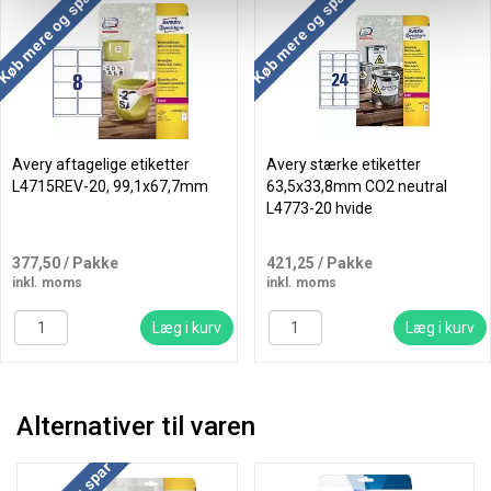
Køb mere og spar
Køb mere og spar
Avery aftagelige etiketter
Avery stærke etiketter
L4715REV-20, 99,1x67,7mm
63,5x33,8mm CO2 neutral
L4773-20 hvide
377,50
/ Pakke
421,25
/ Pakke
inkl. moms
inkl. moms
Læg i kurv
Læg i kurv
Alternativer til varen