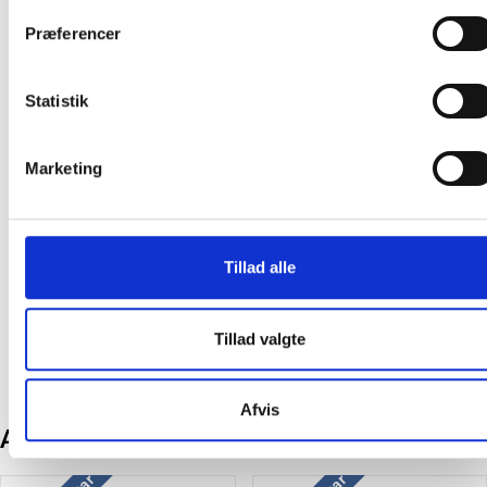
Køb mere og spar
Præferencer
Statistik
Marketing
TopStick etiketter
Etiket med tekst "Forsigtig/
52,5x29,7mm 40 labels pr
Fragile" 45x65mm, 1000 stk
ark 100 ark hvid
Tillad alle
103,63
/ Æske
121,38
/ Rulle
inkl. moms
inkl. moms
Tillad valgte
Læg i kurv
Læg i kurv
Afvis
Andre kunder købte også