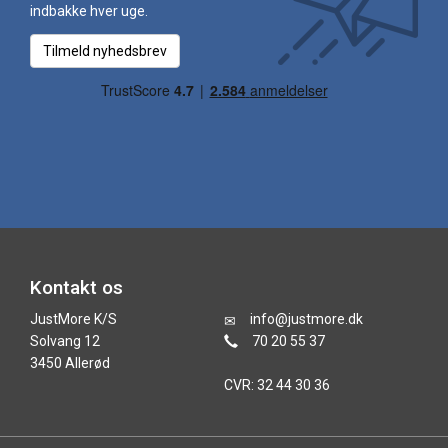
indbakke hver uge.
Tilmeld nyhedsbrev
Kontakt os
JustMore K/S
info@justmore.dk
Solvang 12
70 20 55 37
3450 Allerød
CVR: 32 44 30 36