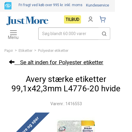
Fri fragt ved køb over 995 kr.
inkl. moms
Kundeservice
TILBUD
Toggle
navigation
Menu
>
>
Papir
Etiketter
Polyester etiketter
Se alt inden for Polyester etiketter
Avery stærke etiketter
99,1x42,3mm L4776-20 hvide
Varenr.: 1416553
Køb mere og spar