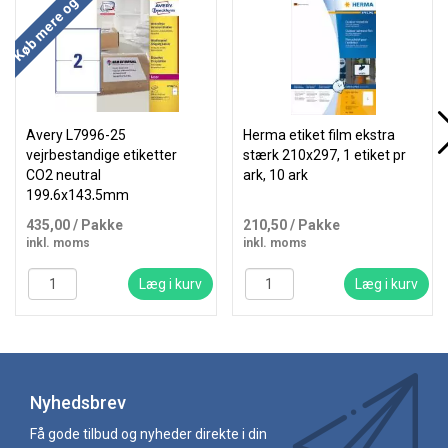
Køb mere og spar
Avery L7996-25
Herma etiket film ekstra
vejrbestandige etiketter
stærk 210x297, 1 etiket pr
CO2 neutral
ark, 10 ark
199,6x143,5mm
435,00
/ Pakke
210,50
/ Pakke
inkl. moms
inkl. moms
Læg i kurv
Læg i kurv
Nyhedsbrev
Få gode tilbud og nyheder direkte i din