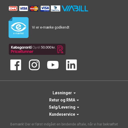
Vi er e-mærke godkendt
Løsninger
Retur og RMA
Salg/Levering
Kundeservice
Bemærk! Der er først indgået en bindende aftale, når vi har bekræftet